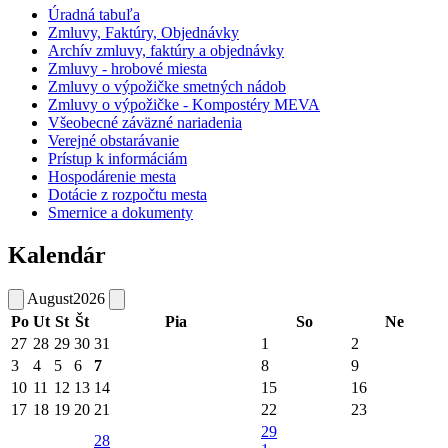
Úradná tabuľa
Zmluvy, Faktúry, Objednávky
Archív zmluvy, faktúry a objednávky
Zmluvy - hrobové miesta
Zmluvy o výpožičke smetných nádob
Zmluvy o výpožičke - Kompostéry MEVA
Všeobecné záväzné nariadenia
Verejné obstarávanie
Prístup k informáciám
Hospodárenie mesta
Dotácie z rozpočtu mesta
Smernice a dokumenty
Kalendár
August
2026
Po
Ut
St
Št
Pia
So
Ne
27
28
29
30
31
1
2
3
4
5
6
7
8
9
10
11
12
13
14
15
16
17
18
19
20
21
22
23
29
28