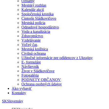
Oznamy
Mestský rozhlas
Kalendár akcií
Spoločenská kronika
Cintorín Sládkovičovo
Mestská polícia
Odpadové hospodárstvo
Voda a kanalizácia
Zdravotníctvo
Vzdelávanie
Voľný čas
Mestská knižnica
Civilná ochrana
Užitočné informácie pre odídencov z Ukrajiny
E- formuláre
Návštevník
Život v Sládkovičove
Fotogaléria
PODNETY OBČANOV
Ochrana osobných údajov
Ako vybaviť
Kontakty
SK
Slovensky