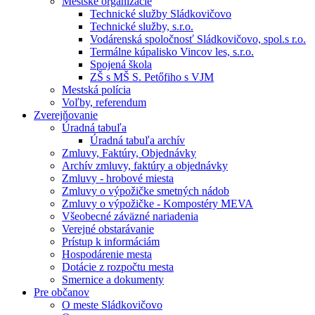
Mestské organizácie
Technické služby Sládkovičovo
Technické služby, s.r.o.
Vodárenská spoločnosť Sládkovičovo, spol.s r.o.
Termálne kúpalisko Vincov les, s.r.o.
Spojená škola
ZŠ s MŠ S. Petőfiho s VJM
Mestská polícia
Voľby, referendum
Zverejňovanie
Úradná tabuľa
Úradná tabuľa archív
Zmluvy, Faktúry, Objednávky
Archív zmluvy, faktúry a objednávky
Zmluvy - hrobové miesta
Zmluvy o výpožičke smetných nádob
Zmluvy o výpožičke - Kompostéry MEVA
Všeobecné záväzné nariadenia
Verejné obstarávanie
Prístup k informáciám
Hospodárenie mesta
Dotácie z rozpočtu mesta
Smernice a dokumenty
Pre občanov
O meste Sládkovičovo