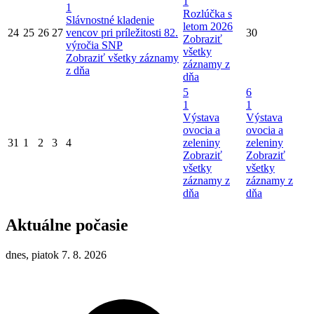
1
1
Rozlúčka s
Slávnostné kladenie
letom 2026
24
25
26
27
vencov pri príležitosti 82.
30
Zobraziť
výročia SNP
všetky
Zobraziť všetky záznamy
záznamy z
z dňa
dňa
5
6
1
1
Výstava
Výstava
ovocia a
ovocia a
31
1
2
3
4
zeleniny
zeleniny
Zobraziť
Zobraziť
všetky
všetky
záznamy z
záznamy z
dňa
dňa
Aktuálne počasie
dnes, piatok 7. 8. 2026