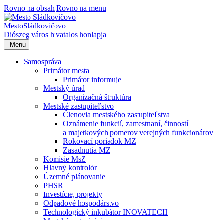
Rovno na obsah
Rovno na menu
Mesto
Sládkovičovo
Diószeg
város hivatalos honlapja
Menu
Samospráva
Primátor mesta
Primátor informuje
Mestský úrad
Organizačná štruktúra
Mestské zastupiteľstvo
Členovia mestského zastupiteľstva
Oznámenie funkcií, zamestnaní, činností
a majetkových pomerov verejných funkcionárov
Rokovací poriadok MZ
Zasadnutia MZ
Komisie MsZ
Hlavný kontrolór
Územné plánovanie
PHSR
Investície, projekty
Odpadové hospodárstvo
Technologický inkubátor INOVATECH