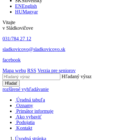
SK
Slovensky
EN
English
HU
Magyar
Vitajte
v Sládkovičove
031/784 27 12
sladkovicovo@sladkovicovo.sk
facebook
Mapa webu
RSS
Verzia pre seniorov
Hľadaný výraz
Hľadať
rozšírené vyhľadávanie
Úradná tabuľa
Oznamy
Primátor informuje
Ako vybaviť
Podujatia
Kontakt
Úvodná stránka