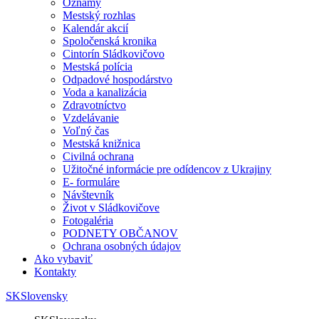
Oznamy
Mestský rozhlas
Kalendár akcií
Spoločenská kronika
Cintorín Sládkovičovo
Mestská polícia
Odpadové hospodárstvo
Voda a kanalizácia
Zdravotníctvo
Vzdelávanie
Voľný čas
Mestská knižnica
Civilná ochrana
Užitočné informácie pre odídencov z Ukrajiny
E- formuláre
Návštevník
Život v Sládkovičove
Fotogaléria
PODNETY OBČANOV
Ochrana osobných údajov
Ako vybaviť
Kontakty
SK
Slovensky