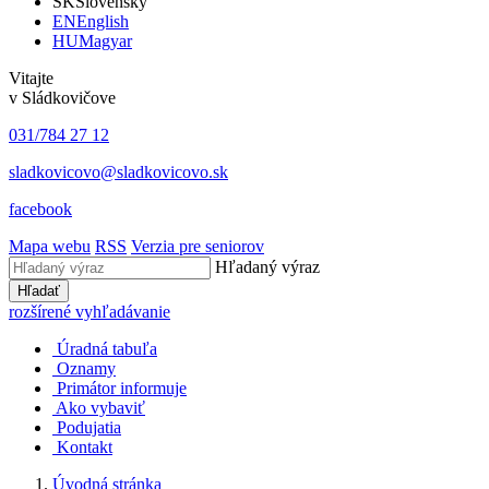
SK
Slovensky
EN
English
HU
Magyar
Vitajte
v Sládkovičove
031/784 27 12
sladkovicovo@sladkovicovo.sk
facebook
Mapa webu
RSS
Verzia pre seniorov
Hľadaný výraz
Hľadať
rozšírené vyhľadávanie
Úradná tabuľa
Oznamy
Primátor informuje
Ako vybaviť
Podujatia
Kontakt
Úvodná stránka