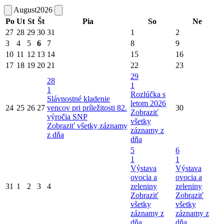
August
2026
Po
Ut
St
Št
Pia
So
Ne
27
28
29
30
31
1
2
3
4
5
6
7
8
9
10
11
12
13
14
15
16
17
18
19
20
21
22
23
29
28
1
1
Rozlúčka s
Slávnostné kladenie
letom 2026
24
25
26
27
vencov pri príležitosti 82.
30
Zobraziť
výročia SNP
všetky
Zobraziť všetky záznamy
záznamy z
z dňa
dňa
5
6
1
1
Výstava
Výstava
ovocia a
ovocia a
31
1
2
3
4
zeleniny
zeleniny
Zobraziť
Zobraziť
všetky
všetky
záznamy z
záznamy z
dňa
dňa