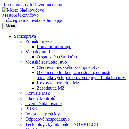
Rovno na obsah
Rovno na menu
Mesto
Sládkovičovo
Diószeg
város hivatalos honlapja
Menu
Samospráva
Primátor mesta
Primátor informuje
Mestský úrad
Organizačná štruktúra
Mestské zastupiteľstvo
Členovia mestského zastupiteľstva
Oznámenie funkcií, zamestnaní, činností
a majetkových pomerov verejných funkcionárov
Rokovací poriadok MZ
Zasadnutia MZ
Komisie MsZ
Hlavný kontrolór
Územné plánovanie
PHSR
Investície, projekty
Odpadové hospodárstvo
Technologický inkubátor INOVATECH