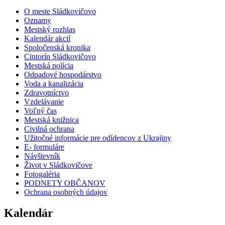
O meste Sládkovičovo
Oznamy
Mestský rozhlas
Kalendár akcií
Spoločenská kronika
Cintorín Sládkovičovo
Mestská polícia
Odpadové hospodárstvo
Voda a kanalizácia
Zdravotníctvo
Vzdelávanie
Voľný čas
Mestská knižnica
Civilná ochrana
Užitočné informácie pre odídencov z Ukrajiny
E- formuláre
Návštevník
Život v Sládkovičove
Fotogaléria
PODNETY OBČANOV
Ochrana osobných údajov
Kalendár