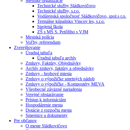
Mestské organizácie
Technické služby Sládkovičovo
Technické služby, s.r.o.
Vodárenská spoločnosť Sládkovičovo, spol.s r.o.
Termálne kúpalisko Vincov les, s.r.o.
Spojená škola
ZŠ s MŠ S. Petőfiho s VJM
Mestská polícia
Voľby, referendum
Zverejňovanie
Úradná tabuľa
Úradná tabuľa archív
Zmluvy, Faktúry, Objednávky
Archív zmluvy, faktúry a objednávky
Zmluvy - hrobové miesta
Zmluvy o výpožičke smetných nádob
Zmluvy o výpožičke - Kompostéry MEVA
Všeobecné záväzné nariadenia
Verejné obstarávanie
Prístup k informáciám
Hospodárenie mesta
Dotácie z rozpočtu mesta
Smernice a dokumenty
Pre občanov
O meste Sládkovičovo