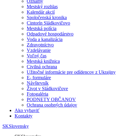
Oznamy
Mestský rozhlas
Kalendár akcií
Spoločenská kronika
Cintorín Sládkovičovo
Mestská polícia
Odpadové hospodárstvo
Voda a kanalizácia
Zdravotníctvo
Vzdelávanie
Voľný čas
Mestská knižnica
Civilná ochrana
Užitočné informácie pre odídencov z Ukrajiny
E- formuláre
Návštevník
Život v Sládkovičove
Fotogaléria
PODNETY OBČANOV
Ochrana osobných údajov
Ako vybaviť
Kontakty
SK
Slovensky