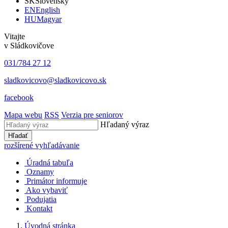
SK
Slovensky
EN
English
HU
Magyar
Vitajte
v Sládkovičove
031/784 27 12
sladkovicovo@sladkovicovo.sk
facebook
Mapa webu
RSS
Verzia pre seniorov
Hľadaný výraz
Hľadať
rozšírené vyhľadávanie
Úradná tabuľa
Oznamy
Primátor informuje
Ako vybaviť
Podujatia
Kontakt
Úvodná stránka