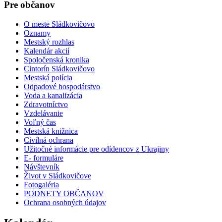
Pre občanov
O meste Sládkovičovo
Oznamy
Mestský rozhlas
Kalendár akcií
Spoločenská kronika
Cintorín Sládkovičovo
Mestská polícia
Odpadové hospodárstvo
Voda a kanalizácia
Zdravotníctvo
Vzdelávanie
Voľný čas
Mestská knižnica
Civilná ochrana
Užitočné informácie pre odídencov z Ukrajiny
E- formuláre
Návštevník
Život v Sládkovičove
Fotogaléria
PODNETY OBČANOV
Ochrana osobných údajov