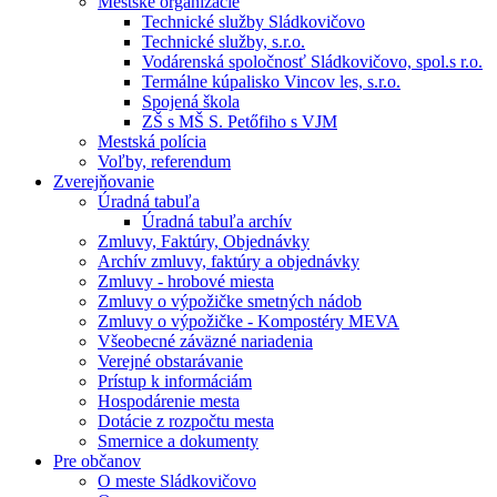
Mestské organizácie
Technické služby Sládkovičovo
Technické služby, s.r.o.
Vodárenská spoločnosť Sládkovičovo, spol.s r.o.
Termálne kúpalisko Vincov les, s.r.o.
Spojená škola
ZŠ s MŠ S. Petőfiho s VJM
Mestská polícia
Voľby, referendum
Zverejňovanie
Úradná tabuľa
Úradná tabuľa archív
Zmluvy, Faktúry, Objednávky
Archív zmluvy, faktúry a objednávky
Zmluvy - hrobové miesta
Zmluvy o výpožičke smetných nádob
Zmluvy o výpožičke - Kompostéry MEVA
Všeobecné záväzné nariadenia
Verejné obstarávanie
Prístup k informáciám
Hospodárenie mesta
Dotácie z rozpočtu mesta
Smernice a dokumenty
Pre občanov
O meste Sládkovičovo