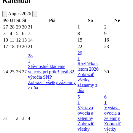
Kalendár
August
2026
Po
Ut
St
Št
Pia
So
Ne
27
28
29
30
31
1
2
3
4
5
6
7
8
9
10
11
12
13
14
15
16
17
18
19
20
21
22
23
29
28
1
1
Rozlúčka s
Slávnostné kladenie
letom 2026
24
25
26
27
vencov pri príležitosti 82.
30
Zobraziť
výročia SNP
všetky
Zobraziť všetky záznamy
záznamy z
z dňa
dňa
5
6
1
1
Výstava
Výstava
ovocia a
ovocia a
31
1
2
3
4
zeleniny
zeleniny
Zobraziť
Zobraziť
všetky
všetky