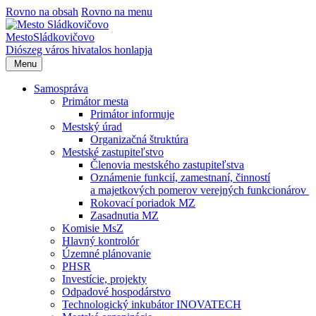
Rovno na obsah
Rovno na menu
Mesto
Sládkovičovo
Diószeg
város hivatalos honlapja
Menu
Samospráva
Primátor mesta
Primátor informuje
Mestský úrad
Organizačná štruktúra
Mestské zastupiteľstvo
Členovia mestského zastupiteľstva
Oznámenie funkcií, zamestnaní, činností
a majetkových pomerov verejných funkcionárov
Rokovací poriadok MZ
Zasadnutia MZ
Komisie MsZ
Hlavný kontrolór
Územné plánovanie
PHSR
Investície, projekty
Odpadové hospodárstvo
Technologický inkubátor INOVATECH