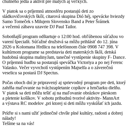
chutného jedla a aktivít pre malých aj veľkých.
V piatok sa o príjemnú atmosféru postarajú deti zo
sládkovičovských škôl, citarová skupina Dió héj, spevácke hviezdy
Samo Tomeček s Milujem Slovensko Band a Peter Šrámek
a večernú zábavu uzavrie DJ Paul Tailor.
Sobotňajší program odštartuje o 12:00 hod. obľúbenou súťažou vo
varení špecialít. Súťažné družstvá sa môžu prihlásiť do 12. júna
2026 u Kolomana Hrdlicu na telefónnom čísle 0908 747 398. V
kultúrnom programe sa predstavia deti materských škôl, detská
hudobná skupina malinyJam, tanečné vystúpenie skupiny F- Dance.
O príjemnú hudbu sa postarajú speváčka Victoriya a po nej Ferenc
Valasko. Večer vyvrcholí vystúpením Majselfa a o záverečnú
veselicu sa postará DJ Spectus.
Počas oboch dní je pripravený aj sprievodný program pre deti, ktorý
zahŕňa maľovanie na tvár,bzapletanie copíkov a hrnčiarku dielňu.
V piatok sa deti môžu tešiť aj na maľovanie obrázkov pieskom
a pletenie košíkov. V sobotu pribudnú tvorivé aktivity- MannArt
a výstava RC modelov
,pri ktorej si deti môžu vyskúšať ich jazdu.
Príďte si s nami užiť jedinečné chvíle plné kultúry, radosti a dobrej
nálady!
Tešíme sa na vás!