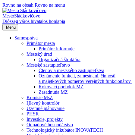
Rovno na obsah
Rovno na menu
Mesto
Sládkovičovo
Diószeg
város hivatalos honlapja
Menu
Samospráva
Primátor mesta
Primátor informuje
Mestský úrad
Organizačná štruktúra
Mestské zastupiteľstvo
Členovia mestského zastupiteľstva
Oznámenie funkcií, zamestnaní, činností
a majetkových pomerov verejných funkcionárov
Rokovací poriadok MZ
Zasadnutia MZ
Komisie MsZ
Hlavný kontrolór
Územné plánovanie
PHSR
Investície, projekty
Odpadové hospodárstvo
Technologický inkubátor INOVATECH