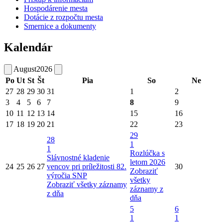
Hospodárenie mesta
Dotácie z rozpočtu mesta
Smernice a dokumenty
Kalendár
August
2026
Po
Ut
St
Št
Pia
So
Ne
27
28
29
30
31
1
2
3
4
5
6
7
8
9
10
11
12
13
14
15
16
17
18
19
20
21
22
23
29
28
1
1
Rozlúčka s
Slávnostné kladenie
letom 2026
24
25
26
27
vencov pri príležitosti 82.
30
Zobraziť
výročia SNP
všetky
Zobraziť všetky záznamy
záznamy z
z dňa
dňa
5
6
1
1