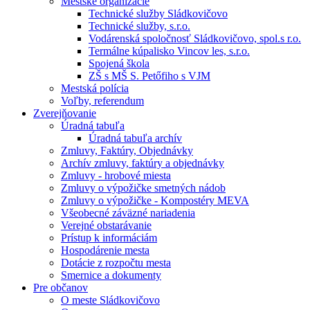
Mestské organizácie
Technické služby Sládkovičovo
Technické služby, s.r.o.
Vodárenská spoločnosť Sládkovičovo, spol.s r.o.
Termálne kúpalisko Vincov les, s.r.o.
Spojená škola
ZŠ s MŠ S. Petőfiho s VJM
Mestská polícia
Voľby, referendum
Zverejňovanie
Úradná tabuľa
Úradná tabuľa archív
Zmluvy, Faktúry, Objednávky
Archív zmluvy, faktúry a objednávky
Zmluvy - hrobové miesta
Zmluvy o výpožičke smetných nádob
Zmluvy o výpožičke - Kompostéry MEVA
Všeobecné záväzné nariadenia
Verejné obstarávanie
Prístup k informáciám
Hospodárenie mesta
Dotácie z rozpočtu mesta
Smernice a dokumenty
Pre občanov
O meste Sládkovičovo