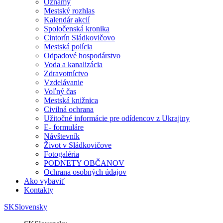
Oznamy
Mestský rozhlas
Kalendár akcií
Spoločenská kronika
Cintorín Sládkovičovo
Mestská polícia
Odpadové hospodárstvo
Voda a kanalizácia
Zdravotníctvo
Vzdelávanie
Voľný čas
Mestská knižnica
Civilná ochrana
Užitočné informácie pre odídencov z Ukrajiny
E- formuláre
Návštevník
Život v Sládkovičove
Fotogaléria
PODNETY OBČANOV
Ochrana osobných údajov
Ako vybaviť
Kontakty
SK
Slovensky