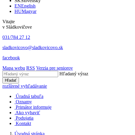
SK
Slovensky
EN
English
HU
Magyar
Vitajte
v Sládkovičove
031/784 27 12
sladkovicovo@sladkovicovo.sk
facebook
Mapa webu
RSS
Verzia pre seniorov
Hľadaný výraz
Hľadať
rozšírené vyhľadávanie
Úradná tabuľa
Oznamy
Primátor informuje
Ako vybaviť
Podujatia
Kontakt
Úvodná stránka