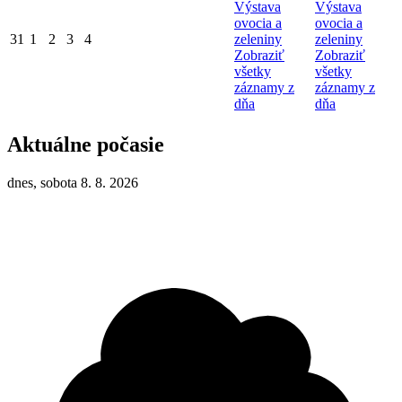
Výstava
Výstava
ovocia a
ovocia a
31
1
2
3
4
zeleniny
zeleniny
Zobraziť
Zobraziť
všetky
všetky
záznamy z
záznamy z
dňa
dňa
Aktuálne počasie
dnes, sobota 8. 8. 2026