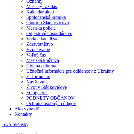
Oznamy
Mestský rozhlas
Kalendár akcií
Spoločenská kronika
Cintorín Sládkovičovo
Mestská polícia
Odpadové hospodárstvo
Voda a kanalizácia
Zdravotníctvo
Vzdelávanie
Voľný čas
Mestská knižnica
Civilná ochrana
Užitočné informácie pre odídencov z Ukrajiny
E- formuláre
Návštevník
Život v Sládkovičove
Fotogaléria
PODNETY OBČANOV
Ochrana osobných údajov
Ako vybaviť
Kontakty
SK
Slovensky