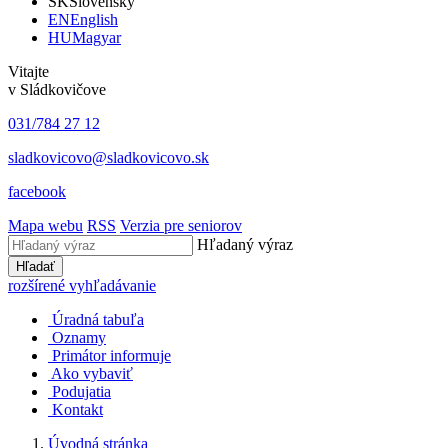
SK
Slovensky
EN
English
HU
Magyar
Vitajte
v Sládkovičove
031/784 27 12
sladkovicovo@sladkovicovo.sk
facebook
Mapa webu
RSS
Verzia pre seniorov
Hľadaný výraz
Hľadať
rozšírené vyhľadávanie
Úradná tabuľa
Oznamy
Primátor informuje
Ako vybaviť
Podujatia
Kontakt
Úvodná stránka