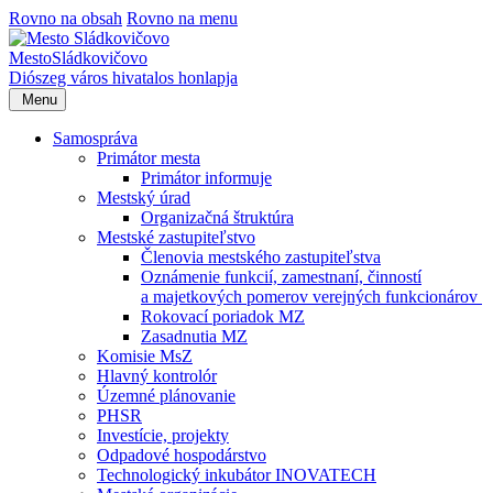
Rovno na obsah
Rovno na menu
Mesto
Sládkovičovo
Diószeg
város hivatalos honlapja
Menu
Samospráva
Primátor mesta
Primátor informuje
Mestský úrad
Organizačná štruktúra
Mestské zastupiteľstvo
Členovia mestského zastupiteľstva
Oznámenie funkcií, zamestnaní, činností
a majetkových pomerov verejných funkcionárov
Rokovací poriadok MZ
Zasadnutia MZ
Komisie MsZ
Hlavný kontrolór
Územné plánovanie
PHSR
Investície, projekty
Odpadové hospodárstvo
Technologický inkubátor INOVATECH