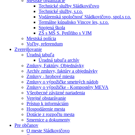
Mestské organizácie
Technické služby Sládkovičovo
Technické služby, s.r.o.
Vodárenská spoločnosť Sládkovičovo, spol.s r.o.
Termálne kúpalisko Vincov les, s.r.o.
Spojená škola
ZŠ s MŠ S. Petőfiho s VJM
Mestská polícia
Voľby, referendum
Zverejňovanie
Úradná tabuľa
Úradná tabuľa archív
Zmluvy, Faktúry, Objednávky
Archív zmluvy, faktúry a objednávky
Zmluvy - hrobové miesta
Zmluvy o výpožičke smetných nádob
Zmluvy o výpožičke - Kompostéry MEVA
Všeobecné záväzné nariadenia
Verejné obstarávanie
Prístup k informáciám
Hospodárenie mesta
Dotácie z rozpočtu mesta
Smernice a dokumenty
Pre občanov
O meste Sládkovičovo