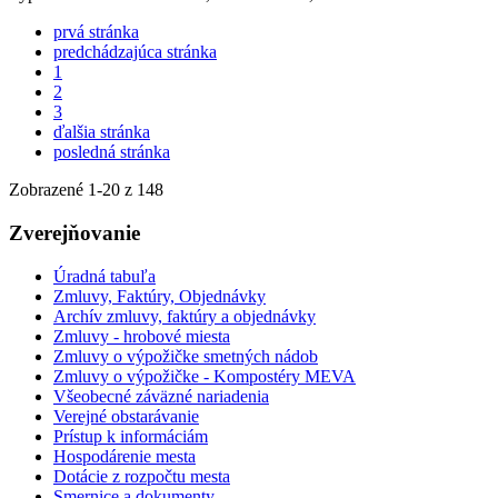
prvá stránka
predchádzajúca stránka
1
2
3
ďalšia stránka
posledná stránka
Zobrazené
1
-
20
z 148
Zverejňovanie
Úradná tabuľa
Zmluvy, Faktúry, Objednávky
Archív zmluvy, faktúry a objednávky
Zmluvy - hrobové miesta
Zmluvy o výpožičke smetných nádob
Zmluvy o výpožičke - Kompostéry MEVA
Všeobecné záväzné nariadenia
Verejné obstarávanie
Prístup k informáciám
Hospodárenie mesta
Dotácie z rozpočtu mesta
Smernice a dokumenty