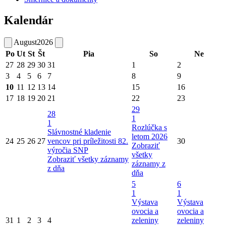
Kalendár
August
2026
Po
Ut
St
Št
Pia
So
Ne
27
28
29
30
31
1
2
3
4
5
6
7
8
9
10
11
12
13
14
15
16
17
18
19
20
21
22
23
29
28
1
1
Rozlúčka s
Slávnostné kladenie
letom 2026
24
25
26
27
vencov pri príležitosti 82.
30
Zobraziť
výročia SNP
všetky
Zobraziť všetky záznamy
záznamy z
z dňa
dňa
5
6
1
1
Výstava
Výstava
ovocia a
ovocia a
31
1
2
3
4
zeleniny
zeleniny