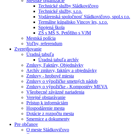
Mestské organizácie
Technické služby Sládkovičovo
Technické služby, s.r.o.
Vodárenská spoločnosť Sládkovičovo, spol.s r.o.
Termálne kúpalisko Vincov les, s.r.o.
Spojená škola
ZŠ s MŠ S. Petőfiho s VJM
Mestská polícia
Voľby, referendum
Zverejňovanie
Úradná tabuľa
Úradná tabuľa archív
Zmluvy, Faktúry, Objednávky
Archív zmluvy, faktúry a objednávky
Zmluvy - hrobové miesta
Zmluvy o výpožičke smetných nádob
Zmluvy o výpožičke - Kompostéry MEVA
Všeobecné záväzné nariadenia
Verejné obstarávanie
Prístup k informáciám
Hospodárenie mesta
Dotácie z rozpočtu mesta
Smernice a dokumenty
Pre občanov
O meste Sládkovičovo