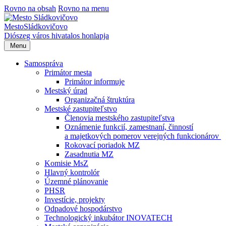
Rovno na obsah
Rovno na menu
Mesto
Sládkovičovo
Diószeg
város hivatalos honlapja
Menu
Samospráva
Primátor mesta
Primátor informuje
Mestský úrad
Organizačná štruktúra
Mestské zastupiteľstvo
Členovia mestského zastupiteľstva
Oznámenie funkcií, zamestnaní, činností
a majetkových pomerov verejných funkcionárov
Rokovací poriadok MZ
Zasadnutia MZ
Komisie MsZ
Hlavný kontrolór
Územné plánovanie
PHSR
Investície, projekty
Odpadové hospodárstvo
Technologický inkubátor INOVATECH