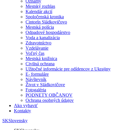
Oznamy
Mestský rozhlas
Kalendár akcií
Spoločenská kronika
Cintorín Sládkovičovo
Mestská polícia
Odpadové hospodárstvo
Voda a kanalizácia
Zdravotníctvo
Vzdelávanie
Voľný čas
Mestská knižnica
Civilná ochrana
Užitočné informácie pre odídencov z Ukrajiny
E- formuláre
Návštevník
Život v Sládkovičove
Fotogaléria
PODNETY OBČANOV
Ochrana osobných údajov
Ako vybaviť
Kontakty
SK
Slovensky