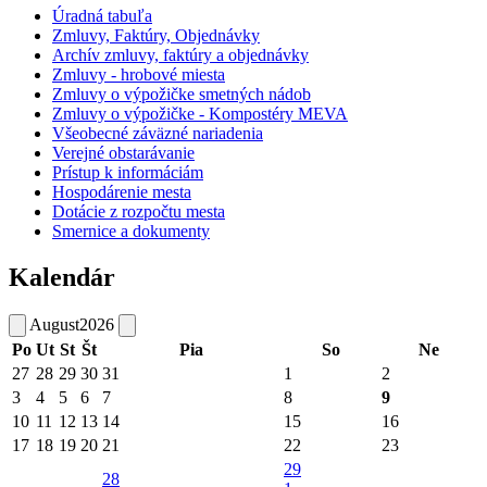
Úradná tabuľa
Zmluvy, Faktúry, Objednávky
Archív zmluvy, faktúry a objednávky
Zmluvy - hrobové miesta
Zmluvy o výpožičke smetných nádob
Zmluvy o výpožičke - Kompostéry MEVA
Všeobecné záväzné nariadenia
Verejné obstarávanie
Prístup k informáciám
Hospodárenie mesta
Dotácie z rozpočtu mesta
Smernice a dokumenty
Kalendár
August
2026
Po
Ut
St
Št
Pia
So
Ne
27
28
29
30
31
1
2
3
4
5
6
7
8
9
10
11
12
13
14
15
16
17
18
19
20
21
22
23
29
28