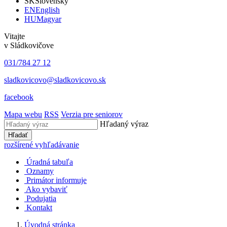
SK
Slovensky
EN
English
HU
Magyar
Vitajte
v Sládkovičove
031/784 27 12
sladkovicovo@sladkovicovo.sk
facebook
Mapa webu
RSS
Verzia pre seniorov
Hľadaný výraz
Hľadať
rozšírené vyhľadávanie
Úradná tabuľa
Oznamy
Primátor informuje
Ako vybaviť
Podujatia
Kontakt
Úvodná stránka