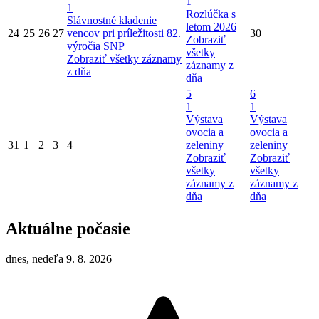
1
1
Rozlúčka s
Slávnostné kladenie
letom 2026
24
25
26
27
vencov pri príležitosti 82.
30
Zobraziť
výročia SNP
všetky
Zobraziť všetky záznamy
záznamy z
z dňa
dňa
5
6
1
1
Výstava
Výstava
ovocia a
ovocia a
31
1
2
3
4
zeleniny
zeleniny
Zobraziť
Zobraziť
všetky
všetky
záznamy z
záznamy z
dňa
dňa
Aktuálne počasie
dnes, nedeľa 9. 8. 2026