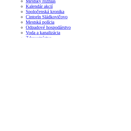
Mestský rozhlas
Kalendár akcií
Spoločenská kronika
Cintorín Sládkovičovo
Mestská polícia
Odpadové hospodárstvo
Voda a kanalizácia
Zdravotníctvo
Vzdelávanie
Voľný čas
Mestská knižnica
Civilná ochrana
Užitočné informácie pre odídencov z Ukrajiny
E- formuláre
Návštevník
Život v Sládkovičove
Fotogaléria
PODNETY OBČANOV
Ochrana osobných údajov
Ako vybaviť
Kontakty
SK
Slovensky
SK
Slovensky