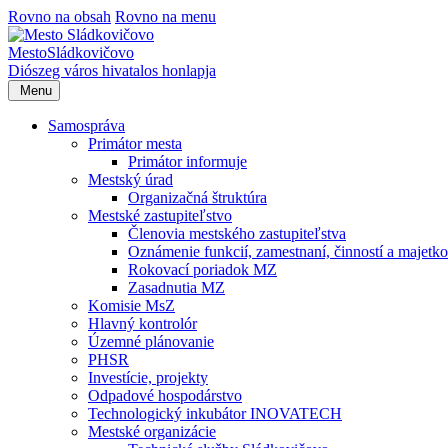
Rovno na obsah
Rovno na menu
Mesto
Sládkovičovo
Diószeg
város hivatalos honlapja
Menu
Samospráva
Primátor mesta
Primátor informuje
Mestský úrad
Organizačná štruktúra
Mestské zastupiteľstvo
Členovia mestského zastupiteľstva
Oznámenie funkcií, zamestnaní, činností a majet
Rokovací poriadok MZ
Zasadnutia MZ
Komisie MsZ
Hlavný kontrolór
Územné plánovanie
PHSR
Investície, projekty
Odpadové hospodárstvo
Technologický inkubátor INOVATECH
Mestské organizácie