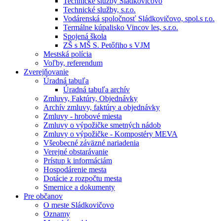
Technické služby Sládkovičovo
Technické služby, s.r.o.
Vodárenská spoločnosť Sládkovičovo, spol.s r.o.
Termálne kúpalisko Vincov les, s.r.o.
Spojená škola
ZŠ s MŠ S. Petőfiho s VJM
Mestská polícia
Voľby, referendum
Zverejňovanie
Úradná tabuľa
Úradná tabuľa archív
Zmluvy, Faktúry, Objednávky
Archív zmluvy, faktúry a objednávky
Zmluvy - hrobové miesta
Zmluvy o výpožičke smetných nádob
Zmluvy o výpožičke - Kompostéry MEVA
Všeobecné záväzné nariadenia
Verejné obstarávanie
Prístup k informáciám
Hospodárenie mesta
Dotácie z rozpočtu mesta
Smernice a dokumenty
Pre občanov
O meste Sládkovičovo
Oznamy