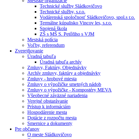
Mestské organizácie
Technické služby Sládkovičovo
Technické služby, s.r.o.
Vodárenská spoločnosť Sládkovičovo, spol.s r.o.
Termálne kúpalisko Vincov les, s.r.o.
Spojená škola
ZŠ s MŠ S. Petőfiho s VJM
Mestská polícia
Voľby, referendum
Zverejňovanie
Úradná tabuľa
Úradná tabuľa archív
Zmluvy, Faktúry, Objednávky
Archív zmluvy, faktúry a objednávky
Zmluvy - hrobové miesta
Zmluvy o výpožičke smetných nádob
Zmluvy o výpožičke - Kompostéry MEVA
Všeobecné záväzné nariadenia
Verejné obstarávanie
Prístup k informáciám
Hospodárenie mesta
Dotácie z rozpočtu mesta
Smernice a dokumenty
Pre občanov
O meste Sládkovičovo