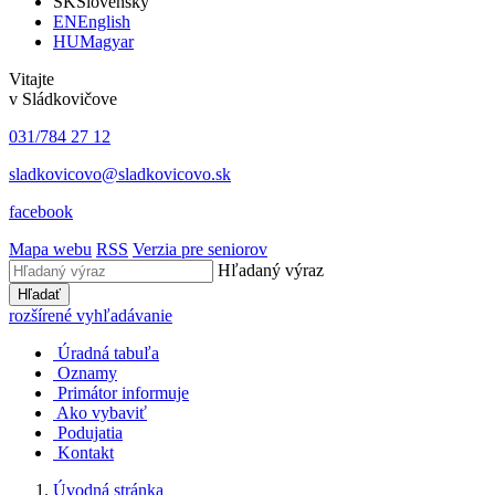
SK
Slovensky
EN
English
HU
Magyar
Vitajte
v Sládkovičove
031/784 27 12
sladkovicovo@sladkovicovo.sk
facebook
Mapa webu
RSS
Verzia pre seniorov
Hľadaný výraz
Hľadať
rozšírené vyhľadávanie
Úradná tabuľa
Oznamy
Primátor informuje
Ako vybaviť
Podujatia
Kontakt
Úvodná stránka