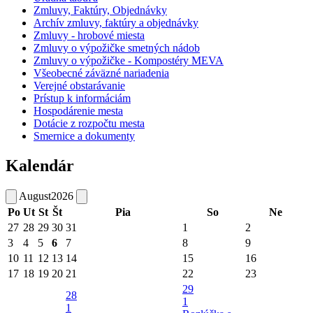
Zmluvy, Faktúry, Objednávky
Archív zmluvy, faktúry a objednávky
Zmluvy - hrobové miesta
Zmluvy o výpožičke smetných nádob
Zmluvy o výpožičke - Kompostéry MEVA
Všeobecné záväzné nariadenia
Verejné obstarávanie
Prístup k informáciám
Hospodárenie mesta
Dotácie z rozpočtu mesta
Smernice a dokumenty
Kalendár
August
2026
Po
Ut
St
Št
Pia
So
Ne
27
28
29
30
31
1
2
3
4
5
6
7
8
9
10
11
12
13
14
15
16
17
18
19
20
21
22
23
29
28
1
1