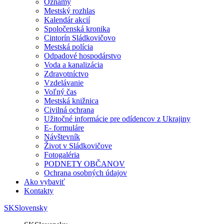
Oznamy
Mestský rozhlas
Kalendár akcií
Spoločenská kronika
Cintorín Sládkovičovo
Mestská polícia
Odpadové hospodárstvo
Voda a kanalizácia
Zdravotníctvo
Vzdelávanie
Voľný čas
Mestská knižnica
Civilná ochrana
Užitočné informácie pre odídencov z Ukrajiny
E- formuláre
Návštevník
Život v Sládkovičove
Fotogaléria
PODNETY OBČANOV
Ochrana osobných údajov
Ako vybaviť
Kontakty
SK
Slovensky