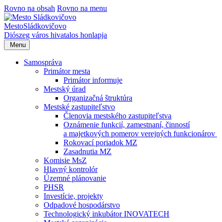
Rovno na obsah
Rovno na menu
Mesto
Sládkovičovo
Diószeg
város hivatalos honlapja
Menu
Samospráva
Primátor mesta
Primátor informuje
Mestský úrad
Organizačná štruktúra
Mestské zastupiteľstvo
Členovia mestského zastupiteľstva
Oznámenie funkcií, zamestnaní, činností
a majetkových pomerov verejných funkcionárov
Rokovací poriadok MZ
Zasadnutia MZ
Komisie MsZ
Hlavný kontrolór
Územné plánovanie
PHSR
Investície, projekty
Odpadové hospodárstvo
Technologický inkubátor INOVATECH