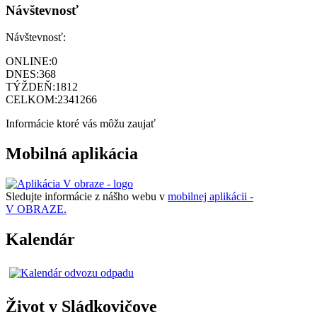
Návštevnosť
Návštevnosť:
ONLINE:
0
DNES:
368
TÝŽDEŇ:
1812
CELKOM:
2341266
Informácie ktoré vás môžu zaujať
Mobilná aplikácia
Sledujte informácie z nášho webu v
mobilnej aplikácii -
V OBRAZE.
Kalendár
Život v Sládkovičove