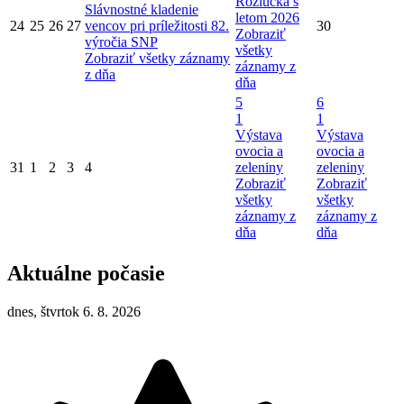
Rozlúčka s
Slávnostné kladenie
letom 2026
24
25
26
27
vencov pri príležitosti 82.
30
Zobraziť
výročia SNP
všetky
Zobraziť všetky záznamy
záznamy z
z dňa
dňa
5
6
1
1
Výstava
Výstava
ovocia a
ovocia a
31
1
2
3
4
zeleniny
zeleniny
Zobraziť
Zobraziť
všetky
všetky
záznamy z
záznamy z
dňa
dňa
Aktuálne počasie
dnes, štvrtok 6. 8. 2026