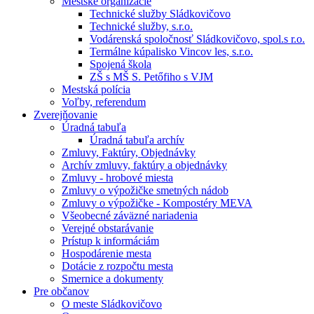
Mestské organizácie
Technické služby Sládkovičovo
Technické služby, s.r.o.
Vodárenská spoločnosť Sládkovičovo, spol.s r.o.
Termálne kúpalisko Vincov les, s.r.o.
Spojená škola
ZŠ s MŠ S. Petőfiho s VJM
Mestská polícia
Voľby, referendum
Zverejňovanie
Úradná tabuľa
Úradná tabuľa archív
Zmluvy, Faktúry, Objednávky
Archív zmluvy, faktúry a objednávky
Zmluvy - hrobové miesta
Zmluvy o výpožičke smetných nádob
Zmluvy o výpožičke - Kompostéry MEVA
Všeobecné záväzné nariadenia
Verejné obstarávanie
Prístup k informáciám
Hospodárenie mesta
Dotácie z rozpočtu mesta
Smernice a dokumenty
Pre občanov
O meste Sládkovičovo