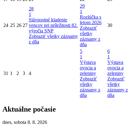
29
28
1
1
Rozlúčka s
Slávnostné kladenie
letom 2026
24
25
26
27
vencov pri príležitosti 82.
30
Zobraziť
výročia SNP
všetky
Zobraziť všetky záznamy
záznamy z
z dňa
dňa
5
6
1
1
Výstava
Výstava
ovocia a
ovocia a
31
1
2
3
4
zeleniny
zeleniny
Zobraziť
Zobraziť
všetky
všetky
záznamy z
záznamy z
dňa
dňa
Aktuálne počasie
dnes, sobota 8. 8. 2026