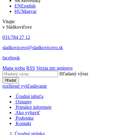
SK
Slovensky
EN
English
HU
Magyar
Vitajte
v Sládkovičove
031/784 27 12
sladkovicovo@sladkovicovo.sk
facebook
Mapa webu
RSS
Verzia pre seniorov
Hľadaný výraz
Hľadať
rozšírené vyhľadávanie
Úradná tabuľa
Oznamy
Primátor informuje
Ako vybaviť
Podujatia
Kontakt
Úvodná stránka