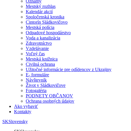
Oznamy
Mestský rozhlas
Kalendár akcií
Spoločenská kronika
Cintorín Sládkovičovo
Mestská polícia
Odpadové hospodárstvo
Voda a kanalizácia
Zdravotníctvo
Vzdelávanie
Voľný čas
Mestská knižnica
Civilná ochrana
Užitočné informácie pre odídencov z Ukrajiny
E- formuláre
Návštevník
Život v Sládkovičove
Fotogaléria
PODNETY OBČANOV
Ochrana osobných údajov
Ako vybaviť
Kontakty
SK
Slovensky