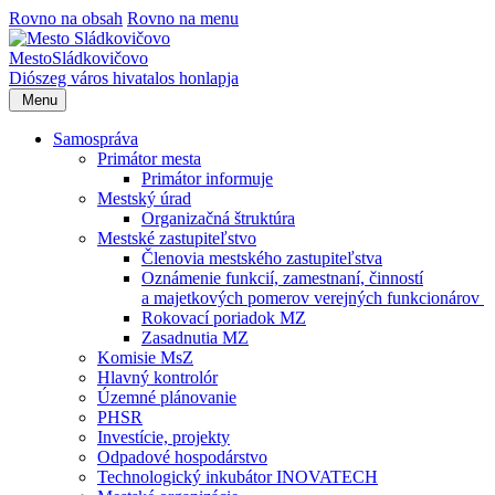
Rovno na obsah
Rovno na menu
Mesto
Sládkovičovo
Diószeg
város hivatalos honlapja
Menu
Samospráva
Primátor mesta
Primátor informuje
Mestský úrad
Organizačná štruktúra
Mestské zastupiteľstvo
Členovia mestského zastupiteľstva
Oznámenie funkcií, zamestnaní, činností
a majetkových pomerov verejných funkcionárov
Rokovací poriadok MZ
Zasadnutia MZ
Komisie MsZ
Hlavný kontrolór
Územné plánovanie
PHSR
Investície, projekty
Odpadové hospodárstvo
Technologický inkubátor INOVATECH