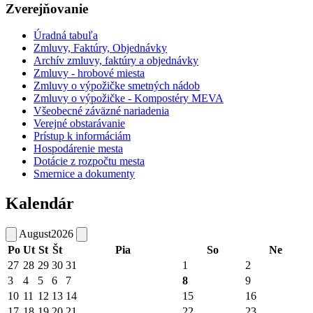
Zverejňovanie
Úradná tabuľa
Zmluvy, Faktúry, Objednávky
Archív zmluvy, faktúry a objednávky
Zmluvy - hrobové miesta
Zmluvy o výpožičke smetných nádob
Zmluvy o výpožičke - Kompostéry MEVA
Všeobecné záväzné nariadenia
Verejné obstarávanie
Prístup k informáciám
Hospodárenie mesta
Dotácie z rozpočtu mesta
Smernice a dokumenty
Kalendár
August
2026
Po
Ut
St
Št
Pia
So
Ne
27
28
29
30
31
1
2
3
4
5
6
7
8
9
10
11
12
13
14
15
16
17
18
19
20
21
22
23