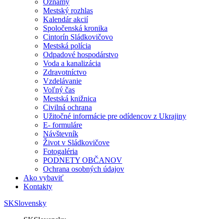
Oznamy
Mestský rozhlas
Kalendár akcií
Spoločenská kronika
Cintorín Sládkovičovo
Mestská polícia
Odpadové hospodárstvo
Voda a kanalizácia
Zdravotníctvo
Vzdelávanie
Voľný čas
Mestská knižnica
Civilná ochrana
Užitočné informácie pre odídencov z Ukrajiny
E- formuláre
Návštevník
Život v Sládkovičove
Fotogaléria
PODNETY OBČANOV
Ochrana osobných údajov
Ako vybaviť
Kontakty
SK
Slovensky