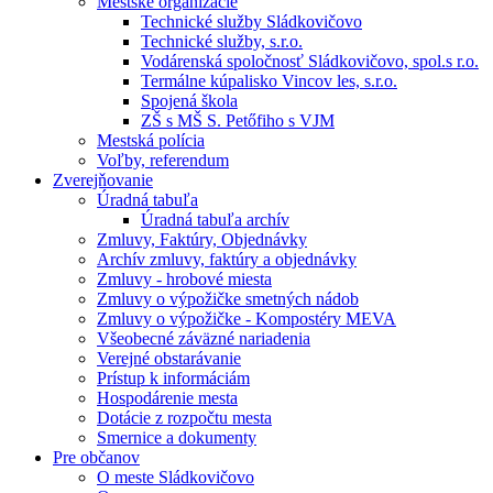
Mestské organizácie
Technické služby Sládkovičovo
Technické služby, s.r.o.
Vodárenská spoločnosť Sládkovičovo, spol.s r.o.
Termálne kúpalisko Vincov les, s.r.o.
Spojená škola
ZŠ s MŠ S. Petőfiho s VJM
Mestská polícia
Voľby, referendum
Zverejňovanie
Úradná tabuľa
Úradná tabuľa archív
Zmluvy, Faktúry, Objednávky
Archív zmluvy, faktúry a objednávky
Zmluvy - hrobové miesta
Zmluvy o výpožičke smetných nádob
Zmluvy o výpožičke - Kompostéry MEVA
Všeobecné záväzné nariadenia
Verejné obstarávanie
Prístup k informáciám
Hospodárenie mesta
Dotácie z rozpočtu mesta
Smernice a dokumenty
Pre občanov
O meste Sládkovičovo