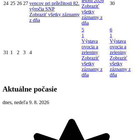
letom 2026
24
25
26
27
vencov pri príležitosti 82.
30
Zobraziť
výročia SNP
všetky
Zobraziť všetky záznamy
záznamy z
z dňa
dňa
5
6
1
1
Výstava
Výstava
ovocia a
ovocia a
31
1
2
3
4
zeleniny
zeleniny
Zobraziť
Zobraziť
všetky
všetky
záznamy z
záznamy z
dňa
dňa
Aktuálne počasie
dnes, nedeľa 9. 8. 2026