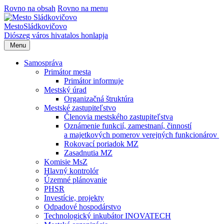
Rovno na obsah
Rovno na menu
Mesto
Sládkovičovo
Diószeg
város hivatalos honlapja
Menu
Samospráva
Primátor mesta
Primátor informuje
Mestský úrad
Organizačná štruktúra
Mestské zastupiteľstvo
Členovia mestského zastupiteľstva
Oznámenie funkcií, zamestnaní, činností
a majetkových pomerov verejných funkcionárov
Rokovací poriadok MZ
Zasadnutia MZ
Komisie MsZ
Hlavný kontrolór
Územné plánovanie
PHSR
Investície, projekty
Odpadové hospodárstvo
Technologický inkubátor INOVATECH