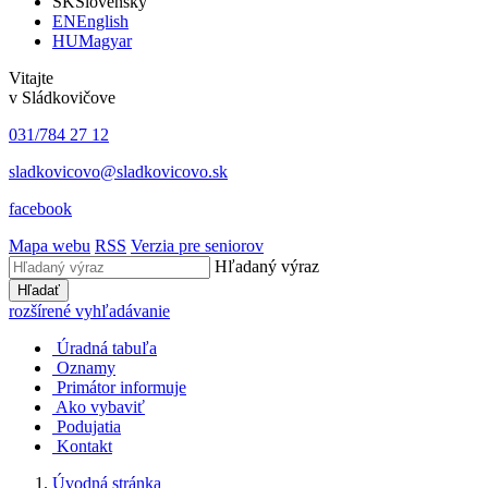
SK
Slovensky
EN
English
HU
Magyar
Vitajte
v Sládkovičove
031/784 27 12
sladkovicovo@sladkovicovo.sk
facebook
Mapa webu
RSS
Verzia pre seniorov
Hľadaný výraz
Hľadať
rozšírené vyhľadávanie
Úradná tabuľa
Oznamy
Primátor informuje
Ako vybaviť
Podujatia
Kontakt
Úvodná stránka