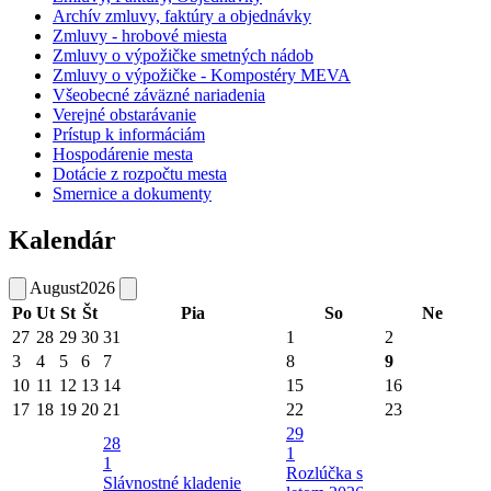
Archív zmluvy, faktúry a objednávky
Zmluvy - hrobové miesta
Zmluvy o výpožičke smetných nádob
Zmluvy o výpožičke - Kompostéry MEVA
Všeobecné záväzné nariadenia
Verejné obstarávanie
Prístup k informáciám
Hospodárenie mesta
Dotácie z rozpočtu mesta
Smernice a dokumenty
Kalendár
August
2026
Po
Ut
St
Št
Pia
So
Ne
27
28
29
30
31
1
2
3
4
5
6
7
8
9
10
11
12
13
14
15
16
17
18
19
20
21
22
23
29
28
1
1
Rozlúčka s
Slávnostné kladenie