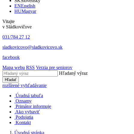
SK
Slovensky
EN
English
HU
Magyar
Vitajte
v Sládkovičove
031/784 27 12
sladkovicovo@sladkovicovo.sk
facebook
Mapa webu
RSS
Verzia pre seniorov
Hľadaný výraz
Hľadať
rozšírené vyhľadávanie
Úradná tabuľa
Oznamy
Primátor informuje
Ako vybaviť
Podujatia
Kontakt
Úvodná stránka