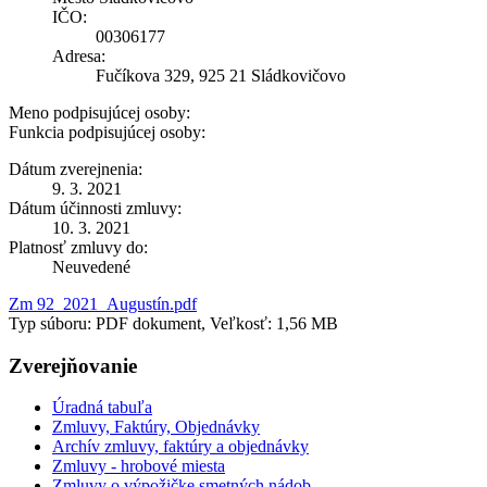
IČO:
00306177
Adresa:
Fučíkova 329, 925 21 Sládkovičovo
Meno podpisujúcej osoby:
Funkcia podpisujúcej osoby:
Dátum zverejnenia:
9. 3. 2021
Dátum účinnosti zmluvy:
10. 3. 2021
Platnosť zmluvy do:
Neuvedené
Zm 92_2021_Augustín.pdf
Typ súboru: PDF dokument, Veľkosť: 1,56 MB
Zverejňovanie
Úradná tabuľa
Zmluvy, Faktúry, Objednávky
Archív zmluvy, faktúry a objednávky
Zmluvy - hrobové miesta
Zmluvy o výpožičke smetných nádob