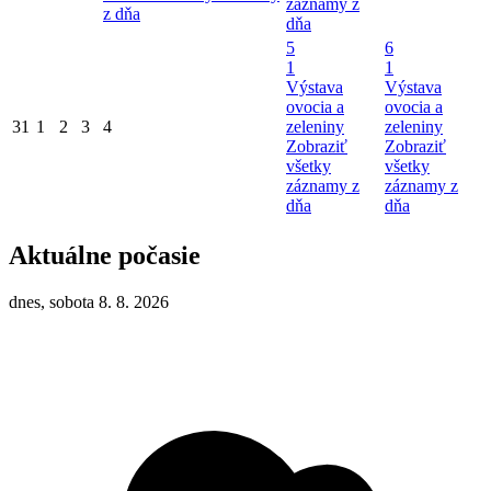
záznamy z
z dňa
dňa
5
6
1
1
Výstava
Výstava
ovocia a
ovocia a
31
1
2
3
4
zeleniny
zeleniny
Zobraziť
Zobraziť
všetky
všetky
záznamy z
záznamy z
dňa
dňa
Aktuálne počasie
dnes, sobota 8. 8. 2026