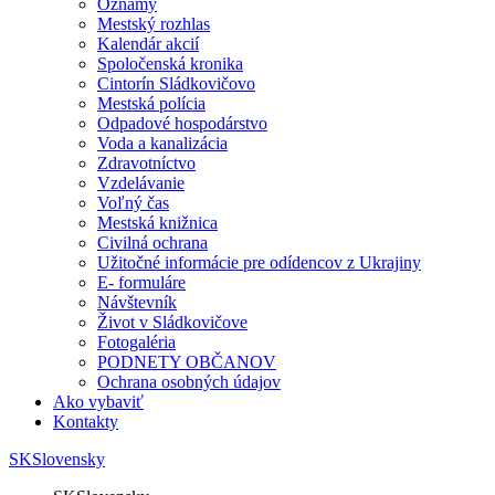
Oznamy
Mestský rozhlas
Kalendár akcií
Spoločenská kronika
Cintorín Sládkovičovo
Mestská polícia
Odpadové hospodárstvo
Voda a kanalizácia
Zdravotníctvo
Vzdelávanie
Voľný čas
Mestská knižnica
Civilná ochrana
Užitočné informácie pre odídencov z Ukrajiny
E- formuláre
Návštevník
Život v Sládkovičove
Fotogaléria
PODNETY OBČANOV
Ochrana osobných údajov
Ako vybaviť
Kontakty
SK
Slovensky