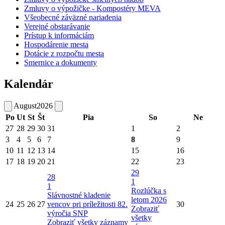
Zmluvy o výpožičke - Kompostéry MEVA
Všeobecné záväzné nariadenia
Verejné obstarávanie
Prístup k informáciám
Hospodárenie mesta
Dotácie z rozpočtu mesta
Smernice a dokumenty
Kalendár
August
2026
Po
Ut
St
Št
Pia
So
Ne
27
28
29
30
31
1
2
3
4
5
6
7
8
9
10
11
12
13
14
15
16
17
18
19
20
21
22
23
29
28
1
1
Rozlúčka s
Slávnostné kladenie
letom 2026
24
25
26
27
vencov pri príležitosti 82.
30
Zobraziť
výročia SNP
všetky
Zobraziť všetky záznamy