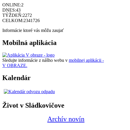
ONLINE:
2
DNES:
43
TÝŽDEŇ:
2272
CELKOM:
2341726
Informácie ktoré vás môžu zaujať
Mobilná aplikácia
Sledujte informácie z nášho webu v
mobilnej aplikácii -
V OBRAZE.
Kalendár
Život v Sládkovičove
Archív novín