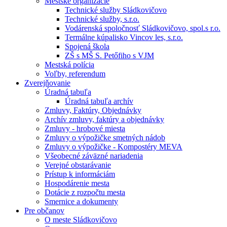
Mestské organizácie
Technické služby Sládkovičovo
Technické služby, s.r.o.
Vodárenská spoločnosť Sládkovičovo, spol.s r.o.
Termálne kúpalisko Vincov les, s.r.o.
Spojená škola
ZŠ s MŠ S. Petőfiho s VJM
Mestská polícia
Voľby, referendum
Zverejňovanie
Úradná tabuľa
Úradná tabuľa archív
Zmluvy, Faktúry, Objednávky
Archív zmluvy, faktúry a objednávky
Zmluvy - hrobové miesta
Zmluvy o výpožičke smetných nádob
Zmluvy o výpožičke - Kompostéry MEVA
Všeobecné záväzné nariadenia
Verejné obstarávanie
Prístup k informáciám
Hospodárenie mesta
Dotácie z rozpočtu mesta
Smernice a dokumenty
Pre občanov
O meste Sládkovičovo