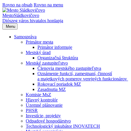
Rovno na obsah
Rovno na menu
Mesto
Sládkovičovo
Diószeg
város hivatalos honlapja
Menu
Samospráva
Primátor mesta
Primátor informuje
Mestský úrad
Organizačná štruktúra
Mestské zastupiteľstvo
Členovia mestského zastupiteľstva
Oznámenie funkcií, zamestnaní, činností
a majetkových pomerov verejných funkcionárov
Rokovací poriadok MZ
Zasadnutia MZ
Komisie MsZ
Hlavný kontrolór
Územné plánovanie
PHSR
Investície, projekty
Odpadové hospodárstvo
Technologický inkubátor INOVATECH