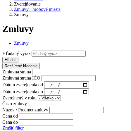
Zverejňovanie
Zmluvy - hrobové miesta
Zmluvy
Zmluvy
Zmluvy
Hľadaný výraz
Hľadať
Rozšírené hľadanie
Zmluvná strana
Zmluvná strana IČO
Dátum zverejnenia od
Dátum zverejnenia do
Zverejnený v roku
Číslo zmluvy
Názov / Predmet zmluvy
Cena od
Cena do
Zrušiť filter