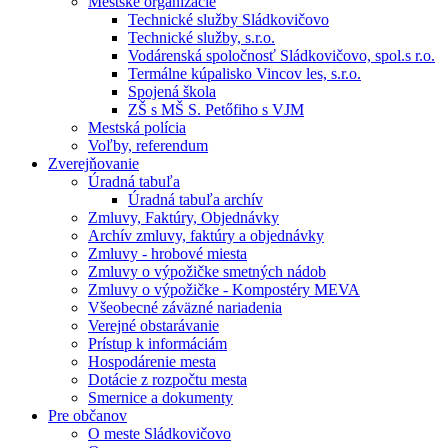
Mestské organizácie
Technické služby Sládkovičovo
Technické služby, s.r.o.
Vodárenská spoločnosť Sládkovičovo, spol.s r.o.
Termálne kúpalisko Vincov les, s.r.o.
Spojená škola
ZŠ s MŠ S. Petőfiho s VJM
Mestská polícia
Voľby, referendum
Zverejňovanie
Úradná tabuľa
Úradná tabuľa archív
Zmluvy, Faktúry, Objednávky
Archív zmluvy, faktúry a objednávky
Zmluvy - hrobové miesta
Zmluvy o výpožičke smetných nádob
Zmluvy o výpožičke - Kompostéry MEVA
Všeobecné záväzné nariadenia
Verejné obstarávanie
Prístup k informáciám
Hospodárenie mesta
Dotácie z rozpočtu mesta
Smernice a dokumenty
Pre občanov
O meste Sládkovičovo