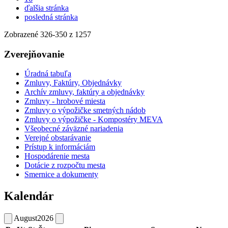
ďalšia stránka
posledná stránka
Zobrazené
326
-
350
z 1257
Zverejňovanie
Úradná tabuľa
Zmluvy, Faktúry, Objednávky
Archív zmluvy, faktúry a objednávky
Zmluvy - hrobové miesta
Zmluvy o výpožičke smetných nádob
Zmluvy o výpožičke - Kompostéry MEVA
Všeobecné záväzné nariadenia
Verejné obstarávanie
Prístup k informáciám
Hospodárenie mesta
Dotácie z rozpočtu mesta
Smernice a dokumenty
Kalendár
August
2026