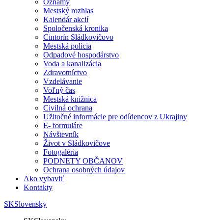
Oznamy
Mestský rozhlas
Kalendár akcií
Spoločenská kronika
Cintorín Sládkovičovo
Mestská polícia
Odpadové hospodárstvo
Voda a kanalizácia
Zdravotníctvo
Vzdelávanie
Voľný čas
Mestská knižnica
Civilná ochrana
Užitočné informácie pre odídencov z Ukrajiny
E- formuláre
Návštevník
Život v Sládkovičove
Fotogaléria
PODNETY OBČANOV
Ochrana osobných údajov
Ako vybaviť
Kontakty
SK
Slovensky