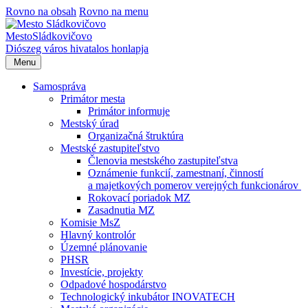
Rovno na obsah
Rovno na menu
Mesto
Sládkovičovo
Diószeg
város hivatalos honlapja
Menu
Samospráva
Primátor mesta
Primátor informuje
Mestský úrad
Organizačná štruktúra
Mestské zastupiteľstvo
Členovia mestského zastupiteľstva
Oznámenie funkcií, zamestnaní, činností
a majetkových pomerov verejných funkcionárov
Rokovací poriadok MZ
Zasadnutia MZ
Komisie MsZ
Hlavný kontrolór
Územné plánovanie
PHSR
Investície, projekty
Odpadové hospodárstvo
Technologický inkubátor INOVATECH