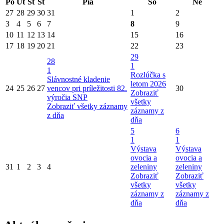
Po
Ut
St
Št
Pia
So
Ne
27
28
29
30
31
1
2
3
4
5
6
7
8
9
10
11
12
13
14
15
16
17
18
19
20
21
22
23
29
28
1
1
Rozlúčka s
Slávnostné kladenie
letom 2026
24
25
26
27
vencov pri príležitosti 82.
30
Zobraziť
výročia SNP
všetky
Zobraziť všetky záznamy
záznamy z
z dňa
dňa
5
6
1
1
Výstava
Výstava
ovocia a
ovocia a
31
1
2
3
4
zeleniny
zeleniny
Zobraziť
Zobraziť
všetky
všetky
záznamy z
záznamy z
dňa
dňa