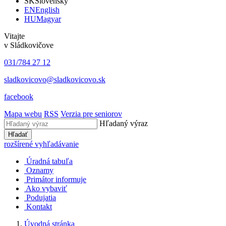
SK
Slovensky
EN
English
HU
Magyar
Vitajte
v Sládkovičove
031/784 27 12
sladkovicovo@sladkovicovo.sk
facebook
Mapa webu
RSS
Verzia pre seniorov
Hľadaný výraz
Hľadať
rozšírené vyhľadávanie
Úradná tabuľa
Oznamy
Primátor informuje
Ako vybaviť
Podujatia
Kontakt
Úvodná stránka