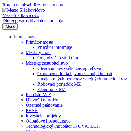
Rovno na obsah
Rovno na menu
Mesto
Sládkovičovo
Diószeg
város hivatalos honlapja
Menu
Samospráva
Primátor mesta
Primátor informuje
Mestský úrad
Organizačná štruktúra
Mestské zastupiteľstvo
Členovia mestského zastupiteľstva
Oznámenie funkcií, zamestnaní, činností
a majetkových pomerov verejných funkcionárov
Rokovací poriadok MZ
Zasadnutia MZ
Komisie MsZ
Hlavný kontrolór
Územné plánovanie
PHSR
Investície, projekty
Odpadové hospodárstvo
Technologický inkubátor INOVATECH