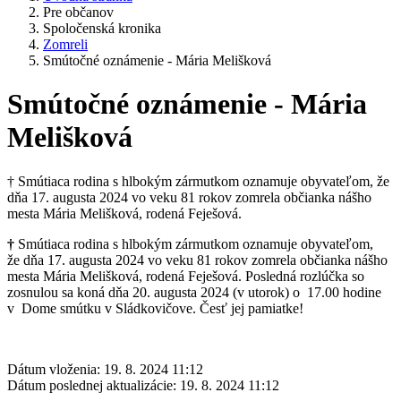
Pre občanov
Spoločenská kronika
Zomreli
Smútočné oznámenie - Mária Melišková
Smútočné oznámenie - Mária
Melišková
† Smútiaca rodina s hlbokým zármutkom oznamuje obyvateľom, že
dňa 17. augusta 2024 vo veku 81 rokov zomrela občianka nášho
mesta Mária Melišková, rodená Feješová.
†
Smútiaca rodina s hlbokým zármutkom oznamuje obyvateľom,
že dňa 17. augusta 2024 vo veku 81 rokov zomrela občianka nášho
mesta Mária Melišková, rodená Feješová. Posledná rozlúčka so
zosnulou sa koná dňa 20. augusta 2024 (v utorok) o 17.00 hodine
v Dome smútku v Sládkovičove. Česť jej pamiatke!
Dátum vloženia:
19. 8. 2024 11:12
Dátum poslednej aktualizácie:
19. 8. 2024 11:12