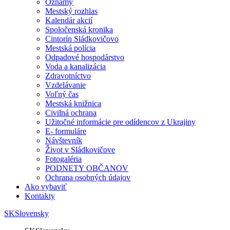
Oznamy
Mestský rozhlas
Kalendár akcií
Spoločenská kronika
Cintorín Sládkovičovo
Mestská polícia
Odpadové hospodárstvo
Voda a kanalizácia
Zdravotníctvo
Vzdelávanie
Voľný čas
Mestská knižnica
Civilná ochrana
Užitočné informácie pre odídencov z Ukrajiny
E- formuláre
Návštevník
Život v Sládkovičove
Fotogaléria
PODNETY OBČANOV
Ochrana osobných údajov
Ako vybaviť
Kontakty
SK
Slovensky