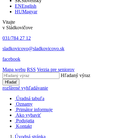
SK
Slovensky
EN
English
HU
Magyar
Vitajte
v Sládkovičove
031/784 27 12
sladkovicovo@sladkovicovo.sk
facebook
Mapa webu
RSS
Verzia pre seniorov
Hľadaný výraz
Hľadať
rozšírené vyhľadávanie
Úradná tabuľa
Oznamy
Primátor informuje
Ako vybaviť
Podujatia
Kontakt
Úvodná stránka