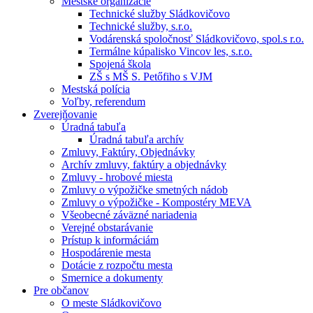
Mestské organizácie
Technické služby Sládkovičovo
Technické služby, s.r.o.
Vodárenská spoločnosť Sládkovičovo, spol.s r.o.
Termálne kúpalisko Vincov les, s.r.o.
Spojená škola
ZŠ s MŠ S. Petőfiho s VJM
Mestská polícia
Voľby, referendum
Zverejňovanie
Úradná tabuľa
Úradná tabuľa archív
Zmluvy, Faktúry, Objednávky
Archív zmluvy, faktúry a objednávky
Zmluvy - hrobové miesta
Zmluvy o výpožičke smetných nádob
Zmluvy o výpožičke - Kompostéry MEVA
Všeobecné záväzné nariadenia
Verejné obstarávanie
Prístup k informáciám
Hospodárenie mesta
Dotácie z rozpočtu mesta
Smernice a dokumenty
Pre občanov
O meste Sládkovičovo