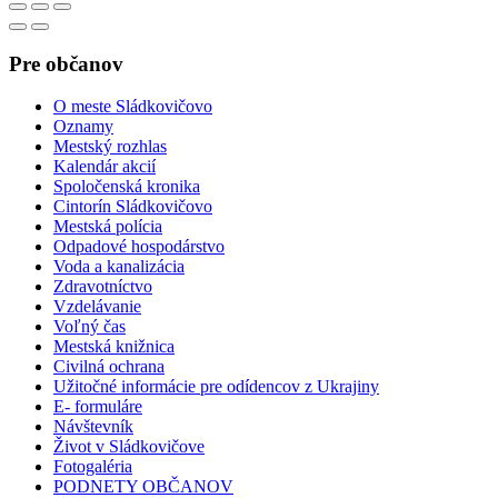
Pre občanov
O meste Sládkovičovo
Oznamy
Mestský rozhlas
Kalendár akcií
Spoločenská kronika
Cintorín Sládkovičovo
Mestská polícia
Odpadové hospodárstvo
Voda a kanalizácia
Zdravotníctvo
Vzdelávanie
Voľný čas
Mestská knižnica
Civilná ochrana
Užitočné informácie pre odídencov z Ukrajiny
E- formuláre
Návštevník
Život v Sládkovičove
Fotogaléria
PODNETY OBČANOV