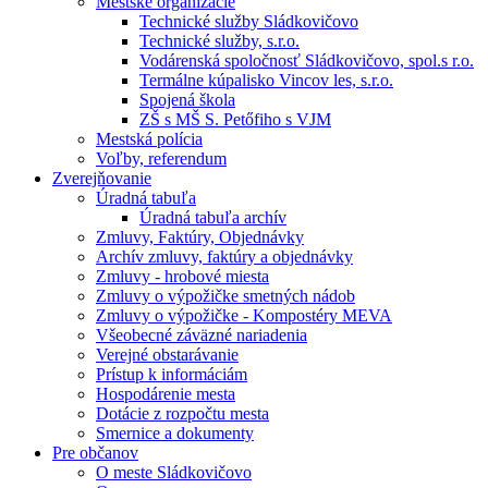
Mestské organizácie
Technické služby Sládkovičovo
Technické služby, s.r.o.
Vodárenská spoločnosť Sládkovičovo, spol.s r.o.
Termálne kúpalisko Vincov les, s.r.o.
Spojená škola
ZŠ s MŠ S. Petőfiho s VJM
Mestská polícia
Voľby, referendum
Zverejňovanie
Úradná tabuľa
Úradná tabuľa archív
Zmluvy, Faktúry, Objednávky
Archív zmluvy, faktúry a objednávky
Zmluvy - hrobové miesta
Zmluvy o výpožičke smetných nádob
Zmluvy o výpožičke - Kompostéry MEVA
Všeobecné záväzné nariadenia
Verejné obstarávanie
Prístup k informáciám
Hospodárenie mesta
Dotácie z rozpočtu mesta
Smernice a dokumenty
Pre občanov
O meste Sládkovičovo