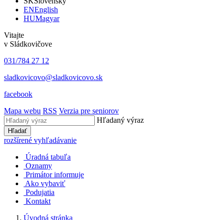
SK
Slovensky
EN
English
HU
Magyar
Vitajte
v Sládkovičove
031/784 27 12
sladkovicovo@sladkovicovo.sk
facebook
Mapa webu
RSS
Verzia pre seniorov
Hľadaný výraz
Hľadať
rozšírené vyhľadávanie
Úradná tabuľa
Oznamy
Primátor informuje
Ako vybaviť
Podujatia
Kontakt
Úvodná stránka