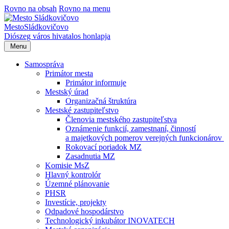
Rovno na obsah
Rovno na menu
Mesto
Sládkovičovo
Diószeg
város hivatalos honlapja
Menu
Samospráva
Primátor mesta
Primátor informuje
Mestský úrad
Organizačná štruktúra
Mestské zastupiteľstvo
Členovia mestského zastupiteľstva
Oznámenie funkcií, zamestnaní, činností
a majetkových pomerov verejných funkcionárov
Rokovací poriadok MZ
Zasadnutia MZ
Komisie MsZ
Hlavný kontrolór
Územné plánovanie
PHSR
Investície, projekty
Odpadové hospodárstvo
Technologický inkubátor INOVATECH