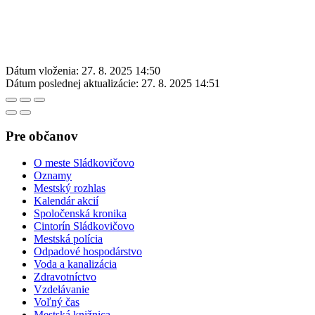
Dátum vloženia:
27. 8. 2025 14:50
Dátum poslednej aktualizácie:
27. 8. 2025 14:51
Pre občanov
O meste Sládkovičovo
Oznamy
Mestský rozhlas
Kalendár akcií
Spoločenská kronika
Cintorín Sládkovičovo
Mestská polícia
Odpadové hospodárstvo
Voda a kanalizácia
Zdravotníctvo
Vzdelávanie
Voľný čas
Mestská knižnica