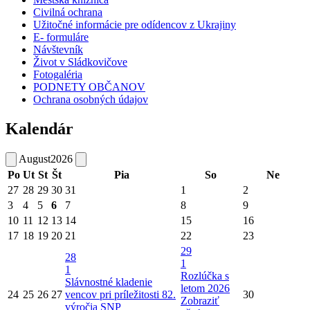
Civilná ochrana
Užitočné informácie pre odídencov z Ukrajiny
E- formuláre
Návštevník
Život v Sládkovičove
Fotogaléria
PODNETY OBČANOV
Ochrana osobných údajov
Kalendár
August
2026
Po
Ut
St
Št
Pia
So
Ne
27
28
29
30
31
1
2
3
4
5
6
7
8
9
10
11
12
13
14
15
16
17
18
19
20
21
22
23
29
28
1
1
Rozlúčka s
Slávnostné kladenie
letom 2026
24
25
26
27
vencov pri príležitosti 82.
30
Zobraziť
výročia SNP