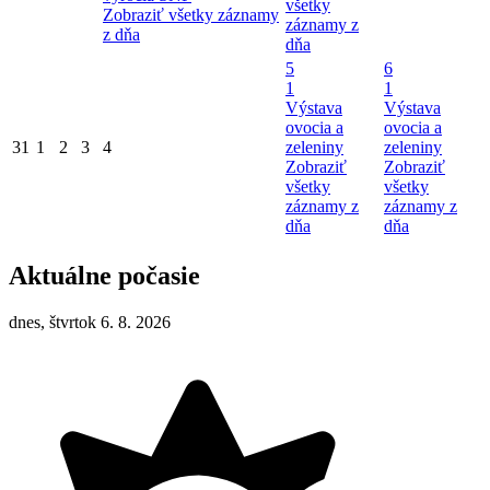
všetky
Zobraziť všetky záznamy
záznamy z
z dňa
dňa
5
6
1
1
Výstava
Výstava
ovocia a
ovocia a
31
1
2
3
4
zeleniny
zeleniny
Zobraziť
Zobraziť
všetky
všetky
záznamy z
záznamy z
dňa
dňa
Aktuálne počasie
dnes, štvrtok 6. 8. 2026