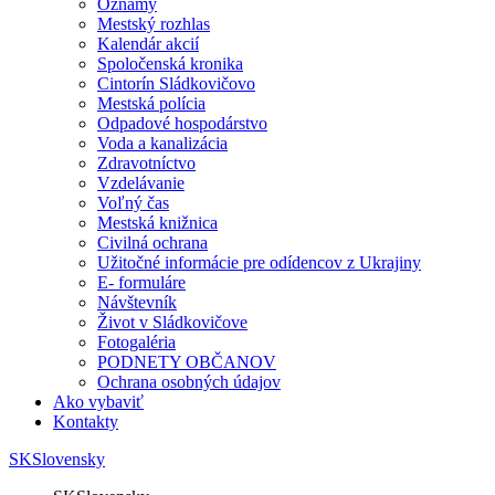
Oznamy
Mestský rozhlas
Kalendár akcií
Spoločenská kronika
Cintorín Sládkovičovo
Mestská polícia
Odpadové hospodárstvo
Voda a kanalizácia
Zdravotníctvo
Vzdelávanie
Voľný čas
Mestská knižnica
Civilná ochrana
Užitočné informácie pre odídencov z Ukrajiny
E- formuláre
Návštevník
Život v Sládkovičove
Fotogaléria
PODNETY OBČANOV
Ochrana osobných údajov
Ako vybaviť
Kontakty
SK
Slovensky