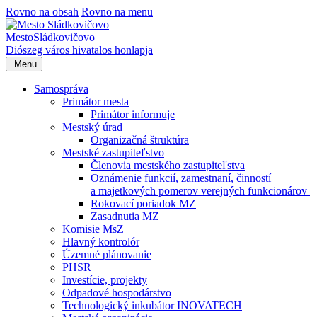
Rovno na obsah
Rovno na menu
Mesto
Sládkovičovo
Diószeg
város hivatalos honlapja
Menu
Samospráva
Primátor mesta
Primátor informuje
Mestský úrad
Organizačná štruktúra
Mestské zastupiteľstvo
Členovia mestského zastupiteľstva
Oznámenie funkcií, zamestnaní, činností
a majetkových pomerov verejných funkcionárov
Rokovací poriadok MZ
Zasadnutia MZ
Komisie MsZ
Hlavný kontrolór
Územné plánovanie
PHSR
Investície, projekty
Odpadové hospodárstvo
Technologický inkubátor INOVATECH