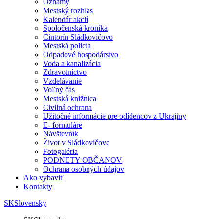
Oznamy
Mestský rozhlas
Kalendár akcií
Spoločenská kronika
Cintorín Sládkovičovo
Mestská polícia
Odpadové hospodárstvo
Voda a kanalizácia
Zdravotníctvo
Vzdelávanie
Voľný čas
Mestská knižnica
Civilná ochrana
Užitočné informácie pre odídencov z Ukrajiny
E- formuláre
Návštevník
Život v Sládkovičove
Fotogaléria
PODNETY OBČANOV
Ochrana osobných údajov
Ako vybaviť
Kontakty
SK
Slovensky