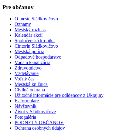
Pre občanov
O meste Sládkovičovo
Oznamy
Mestský rozhlas
Kalendár akcií
Spoločenská kronika
Cintorín Sládkovičovo
Mestská polícia
Odpadové hospodárstvo
Voda a kanalizácia
Zdravotníctvo
Vzdelávanie
Voľný čas
Mestská knižnica
Civilná ochrana
Užitočné informácie pre odídencov z Ukrajiny
E- formuláre
Návštevník
Život v Sládkovičove
Fotogaléria
PODNETY OBČANOV
Ochrana osobných údajov