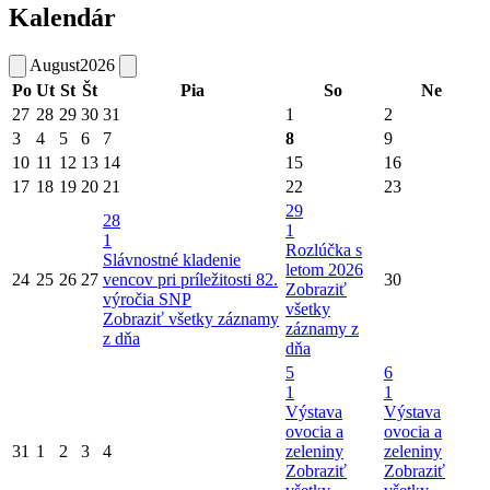
Kalendár
August
2026
Po
Ut
St
Št
Pia
So
Ne
27
28
29
30
31
1
2
3
4
5
6
7
8
9
10
11
12
13
14
15
16
17
18
19
20
21
22
23
29
28
1
1
Rozlúčka s
Slávnostné kladenie
letom 2026
24
25
26
27
vencov pri príležitosti 82.
30
Zobraziť
výročia SNP
všetky
Zobraziť všetky záznamy
záznamy z
z dňa
dňa
5
6
1
1
Výstava
Výstava
ovocia a
ovocia a
31
1
2
3
4
zeleniny
zeleniny
Zobraziť
Zobraziť