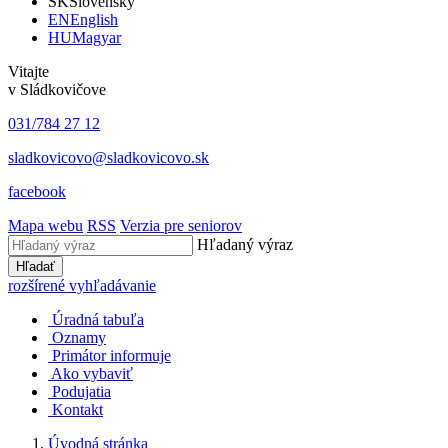
SK
Slovensky
EN
English
HU
Magyar
Vitajte
v Sládkovičove
031/784 27 12
sladkovicovo@sladkovicovo.sk
facebook
Mapa webu
RSS
Verzia pre seniorov
Hľadaný výraz
Hľadať
rozšírené vyhľadávanie
Úradná tabuľa
Oznamy
Primátor informuje
Ako vybaviť
Podujatia
Kontakt
Úvodná stránka