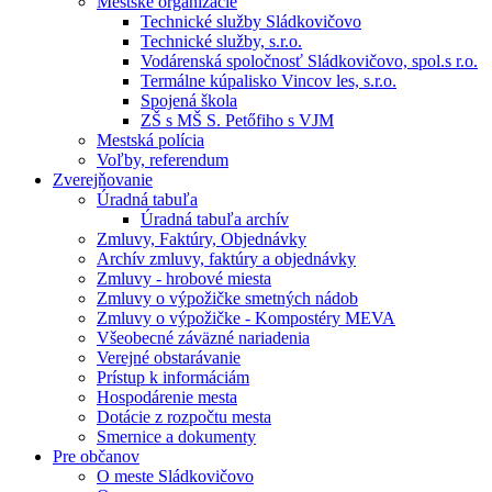
Mestské organizácie
Technické služby Sládkovičovo
Technické služby, s.r.o.
Vodárenská spoločnosť Sládkovičovo, spol.s r.o.
Termálne kúpalisko Vincov les, s.r.o.
Spojená škola
ZŠ s MŠ S. Petőfiho s VJM
Mestská polícia
Voľby, referendum
Zverejňovanie
Úradná tabuľa
Úradná tabuľa archív
Zmluvy, Faktúry, Objednávky
Archív zmluvy, faktúry a objednávky
Zmluvy - hrobové miesta
Zmluvy o výpožičke smetných nádob
Zmluvy o výpožičke - Kompostéry MEVA
Všeobecné záväzné nariadenia
Verejné obstarávanie
Prístup k informáciám
Hospodárenie mesta
Dotácie z rozpočtu mesta
Smernice a dokumenty
Pre občanov
O meste Sládkovičovo