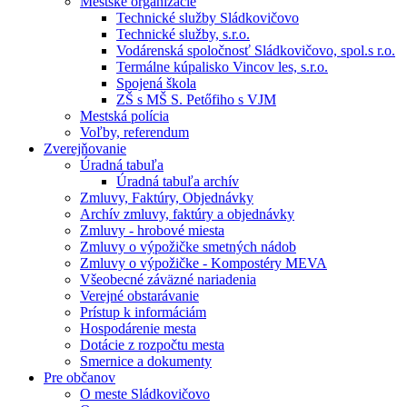
Mestské organizácie
Technické služby Sládkovičovo
Technické služby, s.r.o.
Vodárenská spoločnosť Sládkovičovo, spol.s r.o.
Termálne kúpalisko Vincov les, s.r.o.
Spojená škola
ZŠ s MŠ S. Petőfiho s VJM
Mestská polícia
Voľby, referendum
Zverejňovanie
Úradná tabuľa
Úradná tabuľa archív
Zmluvy, Faktúry, Objednávky
Archív zmluvy, faktúry a objednávky
Zmluvy - hrobové miesta
Zmluvy o výpožičke smetných nádob
Zmluvy o výpožičke - Kompostéry MEVA
Všeobecné záväzné nariadenia
Verejné obstarávanie
Prístup k informáciám
Hospodárenie mesta
Dotácie z rozpočtu mesta
Smernice a dokumenty
Pre občanov
O meste Sládkovičovo