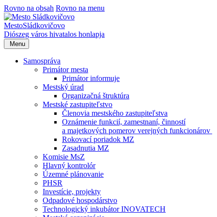
Rovno na obsah
Rovno na menu
Mesto
Sládkovičovo
Diószeg
város hivatalos honlapja
Menu
Samospráva
Primátor mesta
Primátor informuje
Mestský úrad
Organizačná štruktúra
Mestské zastupiteľstvo
Členovia mestského zastupiteľstva
Oznámenie funkcií, zamestnaní, činností
a majetkových pomerov verejných funkcionárov
Rokovací poriadok MZ
Zasadnutia MZ
Komisie MsZ
Hlavný kontrolór
Územné plánovanie
PHSR
Investície, projekty
Odpadové hospodárstvo
Technologický inkubátor INOVATECH