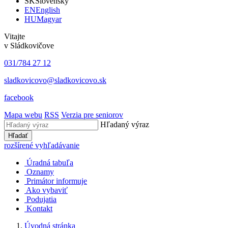
SK
Slovensky
EN
English
HU
Magyar
Vitajte
v Sládkovičove
031/784 27 12
sladkovicovo@sladkovicovo.sk
facebook
Mapa webu
RSS
Verzia pre seniorov
Hľadaný výraz
Hľadať
rozšírené vyhľadávanie
Úradná tabuľa
Oznamy
Primátor informuje
Ako vybaviť
Podujatia
Kontakt
Úvodná stránka