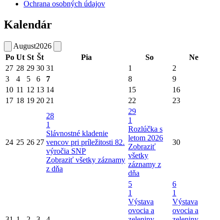
Ochrana osobných údajov
Kalendár
August
2026
Po
Ut
St
Št
Pia
So
Ne
27
28
29
30
31
1
2
3
4
5
6
7
8
9
10
11
12
13
14
15
16
17
18
19
20
21
22
23
29
28
1
1
Rozlúčka s
Slávnostné kladenie
letom 2026
24
25
26
27
vencov pri príležitosti 82.
30
Zobraziť
výročia SNP
všetky
Zobraziť všetky záznamy
záznamy z
z dňa
dňa
5
6
1
1
Výstava
Výstava
ovocia a
ovocia a
31
1
2
3
4
zeleniny
zeleniny