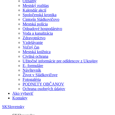
Oznamy
Mestský rozhlas
Kalendár akcií
Spoločenská kronika
Cintorín Sládkovičovo
Mestská polícia
Odpadové hospodárstvo
Voda a kanalizácia
Zdravotníctvo
Vzdelávanie
Voľný čas
Mestská knižnica
Civilná ochrana
Užitočné informácie pre odídencov z Ukrajiny
E- formuláre
Návštevník
Život v Sládkovičove
Fotogaléria
PODNETY OBČANOV
Ochrana osobných údajov
Ako vybaviť
Kontakty
SK
Slovensky