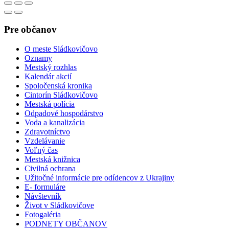
Pre občanov
O meste Sládkovičovo
Oznamy
Mestský rozhlas
Kalendár akcií
Spoločenská kronika
Cintorín Sládkovičovo
Mestská polícia
Odpadové hospodárstvo
Voda a kanalizácia
Zdravotníctvo
Vzdelávanie
Voľný čas
Mestská knižnica
Civilná ochrana
Užitočné informácie pre odídencov z Ukrajiny
E- formuláre
Návštevník
Život v Sládkovičove
Fotogaléria
PODNETY OBČANOV