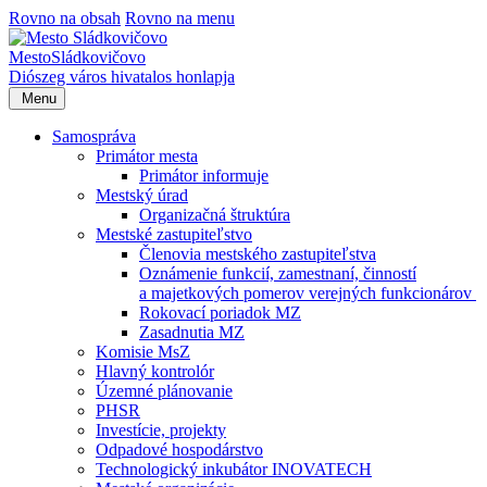
Rovno na obsah
Rovno na menu
Mesto
Sládkovičovo
Diószeg
város hivatalos honlapja
Menu
Samospráva
Primátor mesta
Primátor informuje
Mestský úrad
Organizačná štruktúra
Mestské zastupiteľstvo
Členovia mestského zastupiteľstva
Oznámenie funkcií, zamestnaní, činností
a majetkových pomerov verejných funkcionárov
Rokovací poriadok MZ
Zasadnutia MZ
Komisie MsZ
Hlavný kontrolór
Územné plánovanie
PHSR
Investície, projekty
Odpadové hospodárstvo
Technologický inkubátor INOVATECH