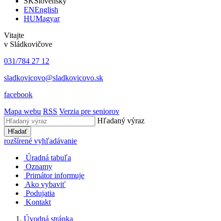
SK
Slovensky
EN
English
HU
Magyar
Vitajte
v Sládkovičove
031/784 27 12
sladkovicovo@sladkovicovo.sk
facebook
Mapa webu
RSS
Verzia pre seniorov
Hľadaný výraz
Hľadať
rozšírené vyhľadávanie
Úradná tabuľa
Oznamy
Primátor informuje
Ako vybaviť
Podujatia
Kontakt
Úvodná stránka