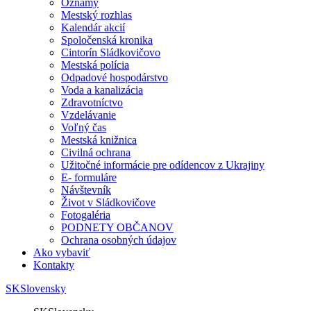
Oznamy
Mestský rozhlas
Kalendár akcií
Spoločenská kronika
Cintorín Sládkovičovo
Mestská polícia
Odpadové hospodárstvo
Voda a kanalizácia
Zdravotníctvo
Vzdelávanie
Voľný čas
Mestská knižnica
Civilná ochrana
Užitočné informácie pre odídencov z Ukrajiny
E- formuláre
Návštevník
Život v Sládkovičove
Fotogaléria
PODNETY OBČANOV
Ochrana osobných údajov
Ako vybaviť
Kontakty
SK
Slovensky