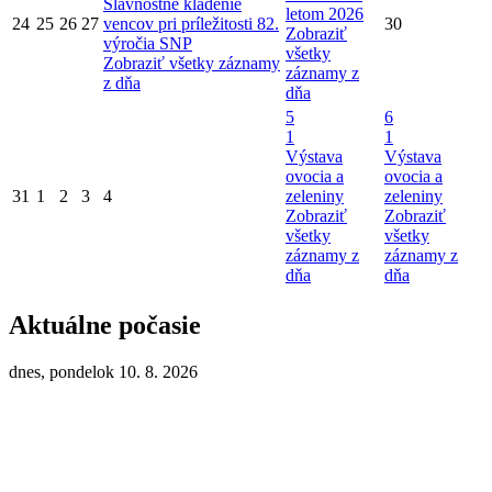
Slávnostné kladenie
letom 2026
24
25
26
27
vencov pri príležitosti 82.
30
Zobraziť
výročia SNP
všetky
Zobraziť všetky záznamy
záznamy z
z dňa
dňa
5
6
1
1
Výstava
Výstava
ovocia a
ovocia a
31
1
2
3
4
zeleniny
zeleniny
Zobraziť
Zobraziť
všetky
všetky
záznamy z
záznamy z
dňa
dňa
Aktuálne počasie
dnes, pondelok 10. 8. 2026