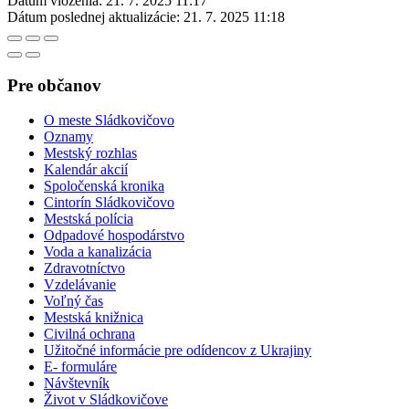
Dátum vloženia:
21. 7. 2025 11:17
Dátum poslednej aktualizácie:
21. 7. 2025 11:18
Pre občanov
O meste Sládkovičovo
Oznamy
Mestský rozhlas
Kalendár akcií
Spoločenská kronika
Cintorín Sládkovičovo
Mestská polícia
Odpadové hospodárstvo
Voda a kanalizácia
Zdravotníctvo
Vzdelávanie
Voľný čas
Mestská knižnica
Civilná ochrana
Užitočné informácie pre odídencov z Ukrajiny
E- formuláre
Návštevník
Život v Sládkovičove