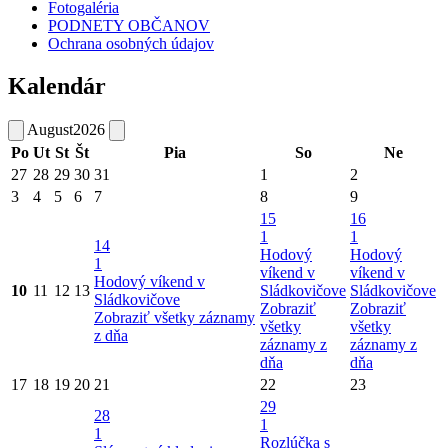
Fotogaléria
PODNETY OBČANOV
Ochrana osobných údajov
Kalendár
August
2026
Po
Ut
St
Št
Pia
So
Ne
27
28
29
30
31
1
2
3
4
5
6
7
8
9
15
16
1
1
14
Hodový
Hodový
1
víkend v
víkend v
Hodový víkend v
10
11
12
13
Sládkovičove
Sládkovičove
Sládkovičove
Zobraziť
Zobraziť
Zobraziť všetky záznamy
všetky
všetky
z dňa
záznamy z
záznamy z
dňa
dňa
17
18
19
20
21
22
23
29
28
1
1
Rozlúčka s