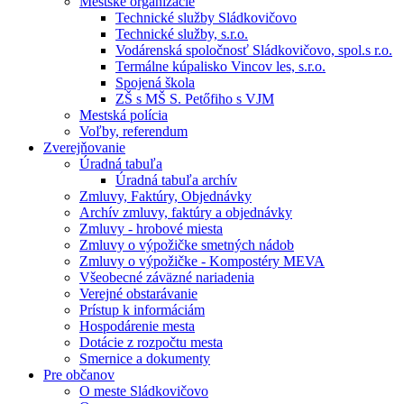
Mestské organizácie
Technické služby Sládkovičovo
Technické služby, s.r.o.
Vodárenská spoločnosť Sládkovičovo, spol.s r.o.
Termálne kúpalisko Vincov les, s.r.o.
Spojená škola
ZŠ s MŠ S. Petőfiho s VJM
Mestská polícia
Voľby, referendum
Zverejňovanie
Úradná tabuľa
Úradná tabuľa archív
Zmluvy, Faktúry, Objednávky
Archív zmluvy, faktúry a objednávky
Zmluvy - hrobové miesta
Zmluvy o výpožičke smetných nádob
Zmluvy o výpožičke - Kompostéry MEVA
Všeobecné záväzné nariadenia
Verejné obstarávanie
Prístup k informáciám
Hospodárenie mesta
Dotácie z rozpočtu mesta
Smernice a dokumenty
Pre občanov
O meste Sládkovičovo