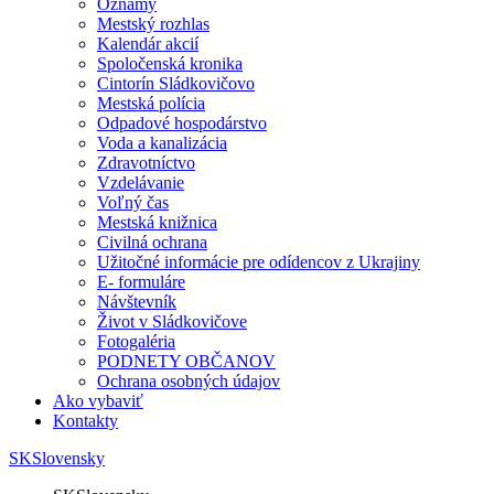
Oznamy
Mestský rozhlas
Kalendár akcií
Spoločenská kronika
Cintorín Sládkovičovo
Mestská polícia
Odpadové hospodárstvo
Voda a kanalizácia
Zdravotníctvo
Vzdelávanie
Voľný čas
Mestská knižnica
Civilná ochrana
Užitočné informácie pre odídencov z Ukrajiny
E- formuláre
Návštevník
Život v Sládkovičove
Fotogaléria
PODNETY OBČANOV
Ochrana osobných údajov
Ako vybaviť
Kontakty
SK
Slovensky