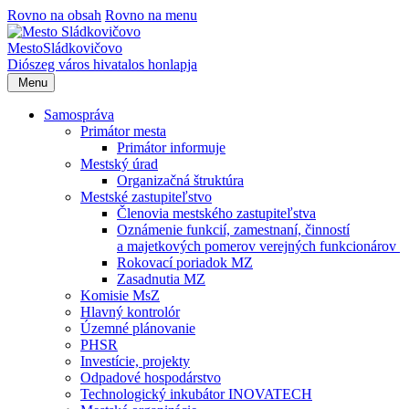
Rovno na obsah
Rovno na menu
Mesto
Sládkovičovo
Diószeg
város hivatalos honlapja
Menu
Samospráva
Primátor mesta
Primátor informuje
Mestský úrad
Organizačná štruktúra
Mestské zastupiteľstvo
Členovia mestského zastupiteľstva
Oznámenie funkcií, zamestnaní, činností
a majetkových pomerov verejných funkcionárov
Rokovací poriadok MZ
Zasadnutia MZ
Komisie MsZ
Hlavný kontrolór
Územné plánovanie
PHSR
Investície, projekty
Odpadové hospodárstvo
Technologický inkubátor INOVATECH