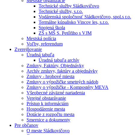
Mestské organizácie
Technické služby Sládkovičovo
Technické služby, s.r.o.
Vodárenská spoločnosť Sládkovičovo, spol.s r.o.
Termálne kúpalisko Vincov les, s.r.o.
Spojená škola
ZŠ s MŠ S. Petőfiho s VJM
Mestská polícia
Voľby, referendum
Zverejňovanie
Úradná tabuľa
Úradná tabuľa archív
Zmluvy, Faktúry, Objednávky
Archív zmluvy, faktúry a objednávky
Zmluvy - hrobové miesta
Zmluvy o výpožičke smetných nádob
Zmluvy o výpožičke - Kompostéry MEVA
Všeobecné záväzné nariadenia
Verejné obstarávanie
Prístup k informáciám
Hospodárenie mesta
Dotácie z rozpočtu mesta
Smernice a dokumenty
Pre občanov
O meste Sládkovičovo