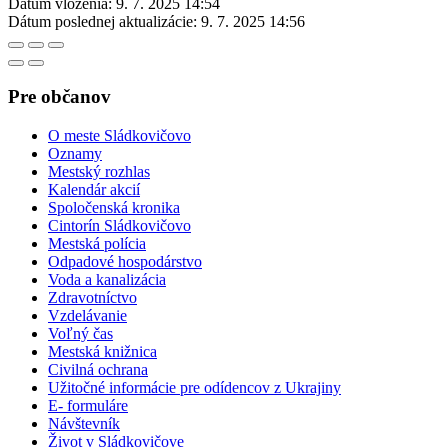
Dátum vloženia:
9. 7. 2025 14:54
Dátum poslednej aktualizácie:
9. 7. 2025 14:56
Pre občanov
O meste Sládkovičovo
Oznamy
Mestský rozhlas
Kalendár akcií
Spoločenská kronika
Cintorín Sládkovičovo
Mestská polícia
Odpadové hospodárstvo
Voda a kanalizácia
Zdravotníctvo
Vzdelávanie
Voľný čas
Mestská knižnica
Civilná ochrana
Užitočné informácie pre odídencov z Ukrajiny
E- formuláre
Návštevník
Život v Sládkovičove