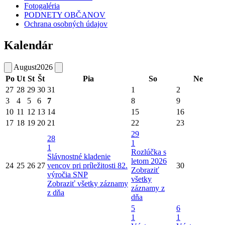
Fotogaléria
PODNETY OBČANOV
Ochrana osobných údajov
Kalendár
August
2026
Po
Ut
St
Št
Pia
So
Ne
27
28
29
30
31
1
2
3
4
5
6
7
8
9
10
11
12
13
14
15
16
17
18
19
20
21
22
23
29
28
1
1
Rozlúčka s
Slávnostné kladenie
letom 2026
24
25
26
27
vencov pri príležitosti 82.
30
Zobraziť
výročia SNP
všetky
Zobraziť všetky záznamy
záznamy z
z dňa
dňa
5
6
1
1