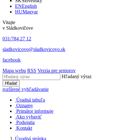
SK
Slovensky
EN
English
HU
Magyar
Vitajte
v Sládkovičove
031/784 27 12
sladkovicovo@sladkovicovo.sk
facebook
Mapa webu
RSS
Verzia pre seniorov
Hľadaný výraz
Hľadať
rozšírené vyhľadávanie
Úradná tabuľa
Oznamy
Primátor informuje
Ako vybaviť
Podujatia
Kontakt
Úvodná stránka