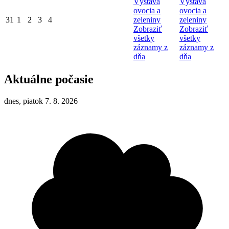
Výstava
Výstava
ovocia a
ovocia a
31
1
2
3
4
zeleniny
zeleniny
Zobraziť
Zobraziť
všetky
všetky
záznamy z
záznamy z
dňa
dňa
Aktuálne počasie
dnes, piatok 7. 8. 2026