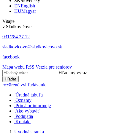
SK
Slovensky
EN
English
HU
Magyar
Vitajte
v Sládkovičove
031/784 27 12
sladkovicovo@sladkovicovo.sk
facebook
Mapa webu
RSS
Verzia pre seniorov
Hľadaný výraz
Hľadať
rozšírené vyhľadávanie
Úradná tabuľa
Oznamy
Primátor informuje
Ako vybaviť
Podujatia
Kontakt
Úvodná stránka