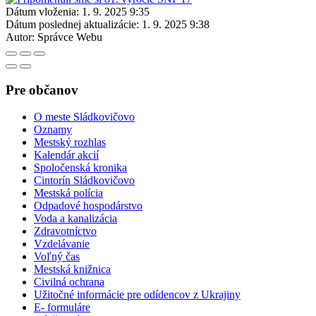
Dátum vloženia:
1. 9. 2025 9:35
Dátum poslednej aktualizácie:
1. 9. 2025 9:38
Autor:
Správce Webu
Pre občanov
O meste Sládkovičovo
Oznamy
Mestský rozhlas
Kalendár akcií
Spoločenská kronika
Cintorín Sládkovičovo
Mestská polícia
Odpadové hospodárstvo
Voda a kanalizácia
Zdravotníctvo
Vzdelávanie
Voľný čas
Mestská knižnica
Civilná ochrana
Užitočné informácie pre odídencov z Ukrajiny
E- formuláre