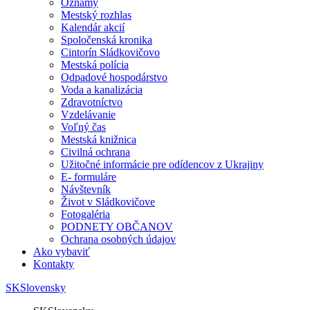
Oznamy
Mestský rozhlas
Kalendár akcií
Spoločenská kronika
Cintorín Sládkovičovo
Mestská polícia
Odpadové hospodárstvo
Voda a kanalizácia
Zdravotníctvo
Vzdelávanie
Voľný čas
Mestská knižnica
Civilná ochrana
Užitočné informácie pre odídencov z Ukrajiny
E- formuláre
Návštevník
Život v Sládkovičove
Fotogaléria
PODNETY OBČANOV
Ochrana osobných údajov
Ako vybaviť
Kontakty
SK
Slovensky