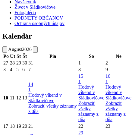
Návštevník
Život v Sládkovičove
Fotogaléria
PODNETY OBČANOV
Ochrana osobných údajov
Kalendár
August
2026
Po
Ut
St
Št
Pia
So
Ne
27
28
29
30
31
1
2
3
4
5
6
7
8
9
15
16
1
1
14
Hodový
Hodový
1
víkend v
víkend v
Hodový víkend v
10
11
12
13
Sládkovičove
Sládkovičove
Sládkovičove
Zobraziť
Zobraziť
Zobraziť všetky záznamy
všetky
všetky
z dňa
záznamy z
záznamy z
dňa
dňa
17
18
19
20
21
22
23
29