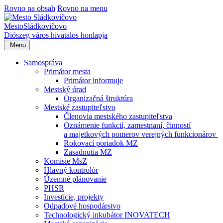
Rovno na obsah
Rovno na menu
Mesto
Sládkovičovo
Diószeg
város hivatalos honlapja
Menu
Samospráva
Primátor mesta
Primátor informuje
Mestský úrad
Organizačná štruktúra
Mestské zastupiteľstvo
Členovia mestského zastupiteľstva
Oznámenie funkcií, zamestnaní, činností
a majetkových pomerov verejných funkcionárov
Rokovací poriadok MZ
Zasadnutia MZ
Komisie MsZ
Hlavný kontrolór
Územné plánovanie
PHSR
Investície, projekty
Odpadové hospodárstvo
Technologický inkubátor INOVATECH