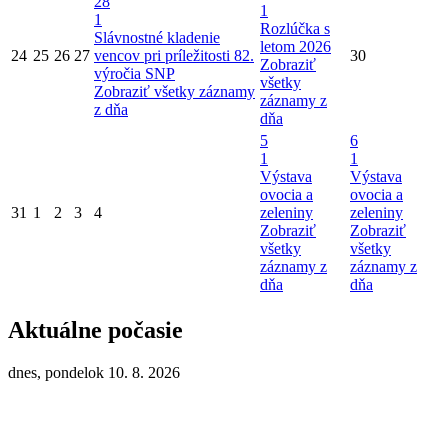
28
1
1
Rozlúčka s
Slávnostné kladenie
letom 2026
24
25
26
27
vencov pri príležitosti 82.
30
Zobraziť
výročia SNP
všetky
Zobraziť všetky záznamy
záznamy z
z dňa
dňa
5
6
1
1
Výstava
Výstava
ovocia a
ovocia a
31
1
2
3
4
zeleniny
zeleniny
Zobraziť
Zobraziť
všetky
všetky
záznamy z
záznamy z
dňa
dňa
Aktuálne počasie
dnes, pondelok 10. 8. 2026