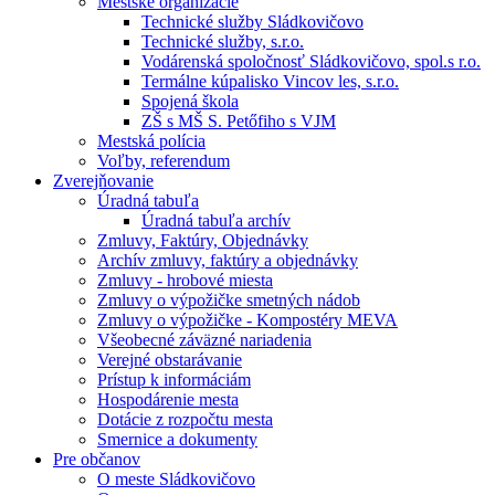
Mestské organizácie
Technické služby Sládkovičovo
Technické služby, s.r.o.
Vodárenská spoločnosť Sládkovičovo, spol.s r.o.
Termálne kúpalisko Vincov les, s.r.o.
Spojená škola
ZŠ s MŠ S. Petőfiho s VJM
Mestská polícia
Voľby, referendum
Zverejňovanie
Úradná tabuľa
Úradná tabuľa archív
Zmluvy, Faktúry, Objednávky
Archív zmluvy, faktúry a objednávky
Zmluvy - hrobové miesta
Zmluvy o výpožičke smetných nádob
Zmluvy o výpožičke - Kompostéry MEVA
Všeobecné záväzné nariadenia
Verejné obstarávanie
Prístup k informáciám
Hospodárenie mesta
Dotácie z rozpočtu mesta
Smernice a dokumenty
Pre občanov
O meste Sládkovičovo