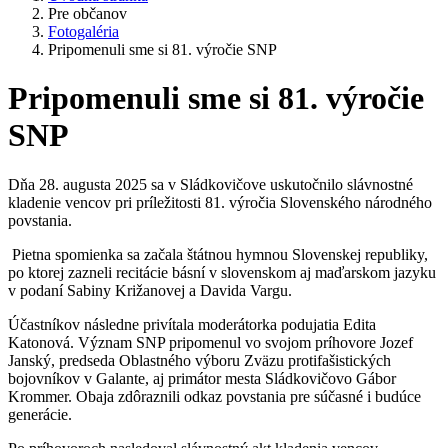
Pre občanov
Fotogaléria
Pripomenuli sme si 81. výročie SNP
Pripomenuli sme si 81. výročie
SNP
Dňa 28. augusta 2025 sa v Sládkovičove uskutočnilo slávnostné
kladenie vencov pri príležitosti 81. výročia Slovenského národného
povstania.
Pietna spomienka sa začala štátnou hymnou Slovenskej republiky,
po ktorej zazneli recitácie básní v slovenskom aj maďarskom jazyku
v podaní Sabiny Križanovej a Davida Vargu.
Účastníkov následne privítala moderátorka podujatia Edita
Katonová. Význam SNP pripomenul vo svojom príhovore Jozef
Janský, predseda Oblastného výboru Zväzu protifašistických
bojovníkov v Galante, aj primátor mesta Sládkovičovo Gábor
Krommer. Obaja zdôraznili odkaz povstania pre súčasné i budúce
generácie.