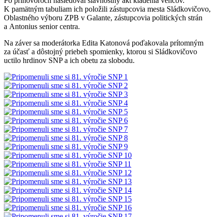
Po príhovoroch nasledoval slávnostný akt kladenia vencov.
K pamätným tabuliam ich položili zástupcovia mesta Sládkovičovo,
Oblastného výboru ZPB v Galante, zástupcovia politických strán
a Antonius senior centra.
Na záver sa moderátorka Edita Katonová poďakovala prítomným
za účasť a dôstojný priebeh spomienky, ktorou si Sládkovičovo
uctilo hrdinov SNP a ich obetu za slobodu.