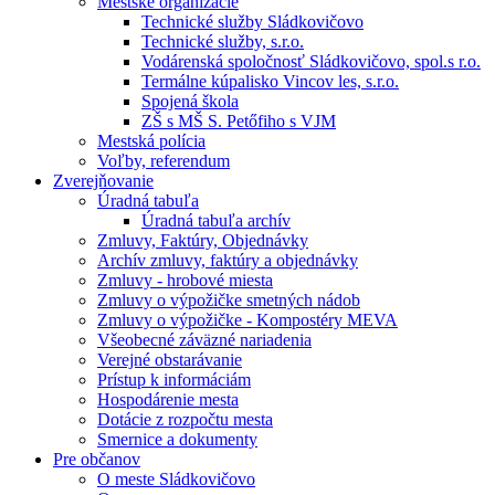
Mestské organizácie
Technické služby Sládkovičovo
Technické služby, s.r.o.
Vodárenská spoločnosť Sládkovičovo, spol.s r.o.
Termálne kúpalisko Vincov les, s.r.o.
Spojená škola
ZŠ s MŠ S. Petőfiho s VJM
Mestská polícia
Voľby, referendum
Zverejňovanie
Úradná tabuľa
Úradná tabuľa archív
Zmluvy, Faktúry, Objednávky
Archív zmluvy, faktúry a objednávky
Zmluvy - hrobové miesta
Zmluvy o výpožičke smetných nádob
Zmluvy o výpožičke - Kompostéry MEVA
Všeobecné záväzné nariadenia
Verejné obstarávanie
Prístup k informáciám
Hospodárenie mesta
Dotácie z rozpočtu mesta
Smernice a dokumenty
Pre občanov
O meste Sládkovičovo