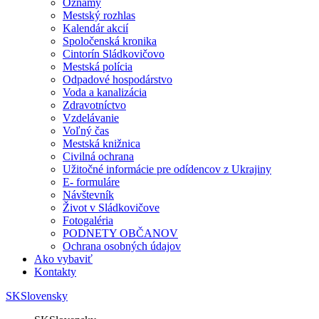
Oznamy
Mestský rozhlas
Kalendár akcií
Spoločenská kronika
Cintorín Sládkovičovo
Mestská polícia
Odpadové hospodárstvo
Voda a kanalizácia
Zdravotníctvo
Vzdelávanie
Voľný čas
Mestská knižnica
Civilná ochrana
Užitočné informácie pre odídencov z Ukrajiny
E- formuláre
Návštevník
Život v Sládkovičove
Fotogaléria
PODNETY OBČANOV
Ochrana osobných údajov
Ako vybaviť
Kontakty
SK
Slovensky