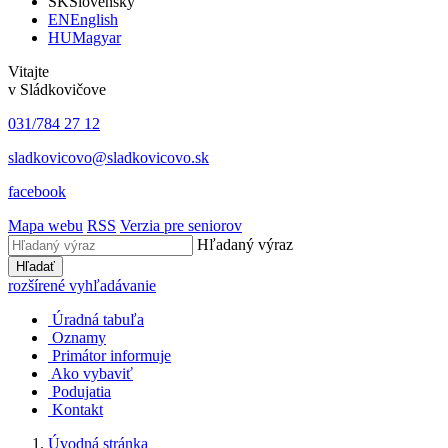
SK
Slovensky
EN
English
HU
Magyar
Vitajte
v Sládkovičove
031/784 27 12
sladkovicovo@sladkovicovo.sk
facebook
Mapa webu
RSS
Verzia pre seniorov
Hľadaný výraz
Hľadať
rozšírené vyhľadávanie
Úradná tabuľa
Oznamy
Primátor informuje
Ako vybaviť
Podujatia
Kontakt
Úvodná stránka