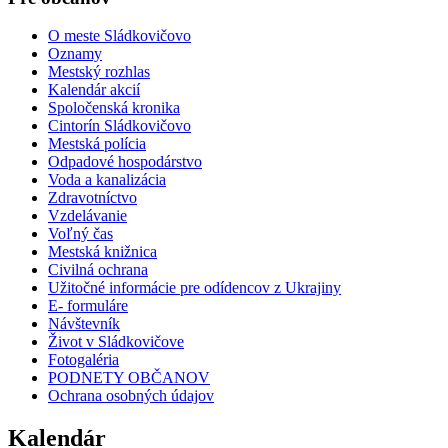
O meste Sládkovičovo
Oznamy
Mestský rozhlas
Kalendár akcií
Spoločenská kronika
Cintorín Sládkovičovo
Mestská polícia
Odpadové hospodárstvo
Voda a kanalizácia
Zdravotníctvo
Vzdelávanie
Voľný čas
Mestská knižnica
Civilná ochrana
Užitočné informácie pre odídencov z Ukrajiny
E- formuláre
Návštevník
Život v Sládkovičove
Fotogaléria
PODNETY OBČANOV
Ochrana osobných údajov
Kalendár