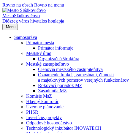
Rovno na obsah
Rovno na menu
Mesto
Sládkovičovo
Diószeg
város hivatalos honlapja
Menu
Samospráva
Primátor mesta
Primátor informuje
Mestský úrad
Organizačná štruktúra
Mestské zastupiteľstvo
Členovia mestského zastupiteľstva
Oznámenie funkcií, zamestnaní, činností
a majetkových pomerov verejných funkcionárov
Rokovací poriadok MZ
Zasadnutia MZ
Komisie MsZ
Hlavný kontrolór
Územné plánovanie
PHSR
Investície, projekty
Odpadové hospodárstvo
Technologický inkubátor INOVATECH