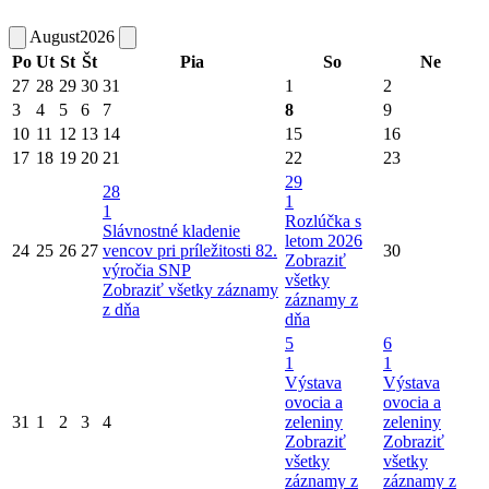
August
2026
Po
Ut
St
Št
Pia
So
Ne
27
28
29
30
31
1
2
3
4
5
6
7
8
9
10
11
12
13
14
15
16
17
18
19
20
21
22
23
29
28
1
1
Rozlúčka s
Slávnostné kladenie
letom 2026
24
25
26
27
vencov pri príležitosti 82.
30
Zobraziť
výročia SNP
všetky
Zobraziť všetky záznamy
záznamy z
z dňa
dňa
5
6
1
1
Výstava
Výstava
ovocia a
ovocia a
31
1
2
3
4
zeleniny
zeleniny
Zobraziť
Zobraziť
všetky
všetky
záznamy z
záznamy z