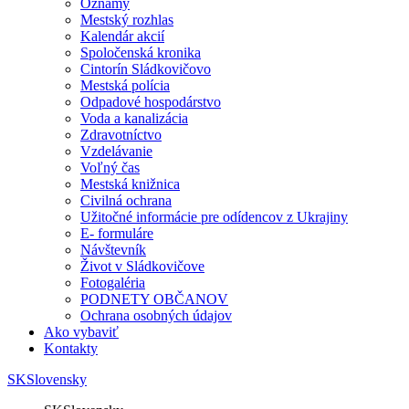
Oznamy
Mestský rozhlas
Kalendár akcií
Spoločenská kronika
Cintorín Sládkovičovo
Mestská polícia
Odpadové hospodárstvo
Voda a kanalizácia
Zdravotníctvo
Vzdelávanie
Voľný čas
Mestská knižnica
Civilná ochrana
Užitočné informácie pre odídencov z Ukrajiny
E- formuláre
Návštevník
Život v Sládkovičove
Fotogaléria
PODNETY OBČANOV
Ochrana osobných údajov
Ako vybaviť
Kontakty
SK
Slovensky