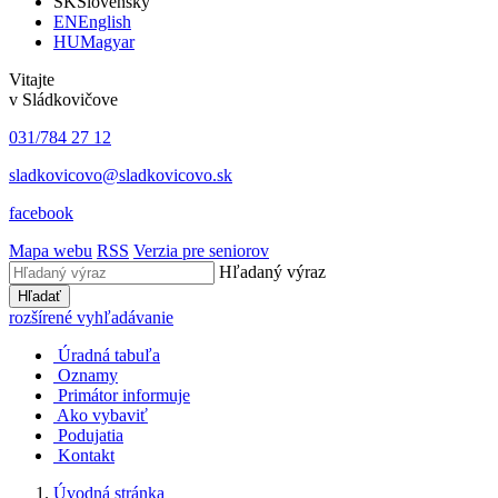
SK
Slovensky
EN
English
HU
Magyar
Vitajte
v Sládkovičove
031/784 27 12
sladkovicovo@sladkovicovo.sk
facebook
Mapa webu
RSS
Verzia pre seniorov
Hľadaný výraz
Hľadať
rozšírené vyhľadávanie
Úradná tabuľa
Oznamy
Primátor informuje
Ako vybaviť
Podujatia
Kontakt
Úvodná stránka