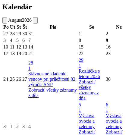
Kalendár
August
2026
Po
Ut
St
Št
Pia
So
Ne
27
28
29
30
31
1
2
3
4
5
6
7
8
9
10
11
12
13
14
15
16
17
18
19
20
21
22
23
29
28
1
1
Rozlúčka s
Slávnostné kladenie
letom 2026
24
25
26
27
vencov pri príležitosti 82.
30
Zobraziť
výročia SNP
všetky
Zobraziť všetky záznamy
záznamy z
z dňa
dňa
5
6
1
1
Výstava
Výstava
ovocia a
ovocia a
31
1
2
3
4
zeleniny
zeleniny
Zobraziť
Zobraziť