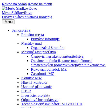
Rovno na obsah
Rovno na menu
Mesto
Sládkovičovo
Diószeg
város hivatalos honlapja
Menu
Samospráva
Primátor mesta
Primátor informuje
Mestský úrad
Organizačná štruktúra
Mestské zastupiteľstvo
Členovia mestského zastupiteľstva
Oznámenie funkcií, zamestnaní, činností
a majetkových pomerov verejných funkcionárov
Rokovací poriadok MZ
Zasadnutia MZ
Komisie MsZ
Hlavný kontrolór
Územné plánovanie
PHSR
Investície, projekty
Odpadové hospodárstvo
Technologický inkubátor INOVATECH