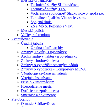
Mestské organizácie
Technické služby Sládkovičovo
Technické služby, s.r.o.
Vodárenská spoločnosť Sládkovičovo, spol.s r.o.
Termálne kúpalisko Vincov les, s.r.o.
Spojená škola
ZŠ s MŠ S. Petőfiho s VJM
Mestská polícia
Voľby, referendum
Zverejňovanie
Úradná tabuľa
Úradná tabuľa archív
Zmluvy, Faktúry, Objednávky
Archív zmluvy, faktúry a objednávky
Zmluvy - hrobové miesta
Zmluvy o výpožičke smetných nádob
Zmluvy o výpožičke - Kompostéry MEVA
Všeobecné záväzné nariadenia
Verejné obstarávanie
Prístup k informáciám
Hospodárenie mesta
Dotácie z rozpočtu mesta
Smernice a dokumenty
Pre občanov
O meste Sládkovičovo