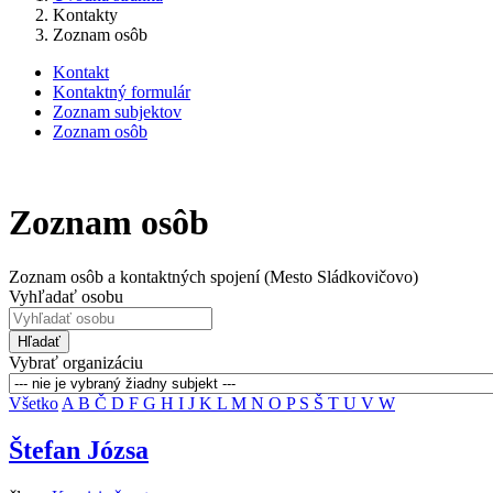
Kontakty
Zoznam osôb
Kontakt
Kontaktný formulár
Zoznam subjektov
Zoznam osôb
Zoznam osôb
Zoznam osôb a kontaktných spojení (Mesto Sládkovičovo)
Vyhľadať osobu
Hľadať
Vybrať organizáciu
Všetko
A
B
Č
D
F
G
H
I
J
K
L
M
N
O
P
S
Š
T
U
V
W
Štefan Józsa