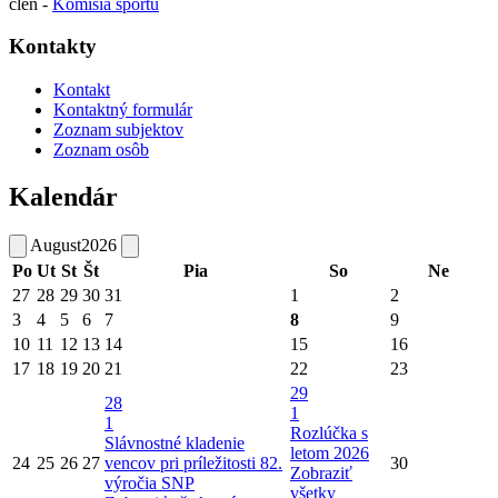
člen -
Komisia športu
Kontakty
Kontakt
Kontaktný formulár
Zoznam subjektov
Zoznam osôb
Kalendár
August
2026
Po
Ut
St
Št
Pia
So
Ne
27
28
29
30
31
1
2
3
4
5
6
7
8
9
10
11
12
13
14
15
16
17
18
19
20
21
22
23
29
28
1
1
Rozlúčka s
Slávnostné kladenie
letom 2026
24
25
26
27
vencov pri príležitosti 82.
30
Zobraziť
výročia SNP
všetky