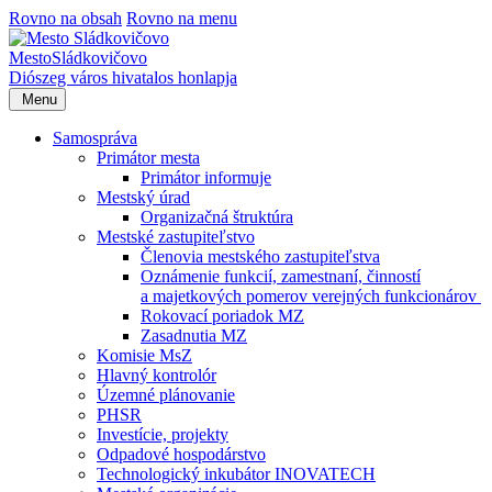
Rovno na obsah
Rovno na menu
Mesto
Sládkovičovo
Diószeg
város hivatalos honlapja
Menu
Samospráva
Primátor mesta
Primátor informuje
Mestský úrad
Organizačná štruktúra
Mestské zastupiteľstvo
Členovia mestského zastupiteľstva
Oznámenie funkcií, zamestnaní, činností
a majetkových pomerov verejných funkcionárov
Rokovací poriadok MZ
Zasadnutia MZ
Komisie MsZ
Hlavný kontrolór
Územné plánovanie
PHSR
Investície, projekty
Odpadové hospodárstvo
Technologický inkubátor INOVATECH