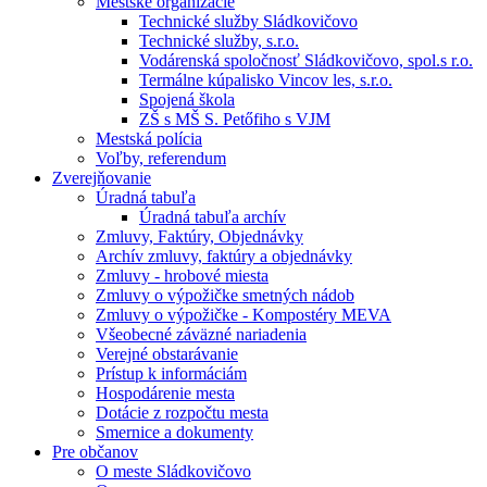
Mestské organizácie
Technické služby Sládkovičovo
Technické služby, s.r.o.
Vodárenská spoločnosť Sládkovičovo, spol.s r.o.
Termálne kúpalisko Vincov les, s.r.o.
Spojená škola
ZŠ s MŠ S. Petőfiho s VJM
Mestská polícia
Voľby, referendum
Zverejňovanie
Úradná tabuľa
Úradná tabuľa archív
Zmluvy, Faktúry, Objednávky
Archív zmluvy, faktúry a objednávky
Zmluvy - hrobové miesta
Zmluvy o výpožičke smetných nádob
Zmluvy o výpožičke - Kompostéry MEVA
Všeobecné záväzné nariadenia
Verejné obstarávanie
Prístup k informáciám
Hospodárenie mesta
Dotácie z rozpočtu mesta
Smernice a dokumenty
Pre občanov
O meste Sládkovičovo