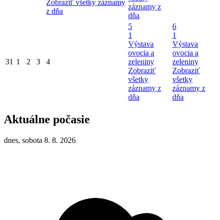
Zobraziť všetky záznamy
záznamy z
z dňa
dňa
5
6
1
1
Výstava
Výstava
ovocia a
ovocia a
31
1
2
3
4
zeleniny
zeleniny
Zobraziť
Zobraziť
všetky
všetky
záznamy z
záznamy z
dňa
dňa
Aktuálne počasie
dnes, sobota 8. 8. 2026