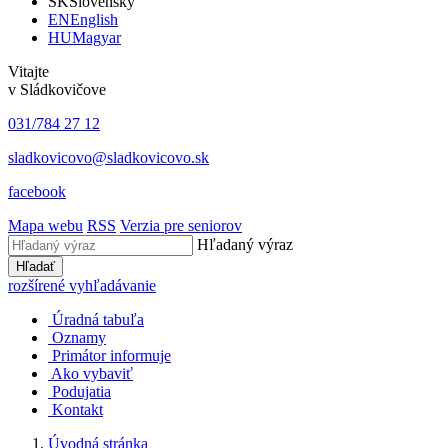
SK
Slovensky
EN
English
HU
Magyar
Vitajte
v Sládkovičove
031/784 27 12
sladkovicovo@sladkovicovo.sk
facebook
Mapa webu
RSS
Verzia pre seniorov
Hľadaný výraz
Hľadať
rozšírené vyhľadávanie
Úradná tabuľa
Oznamy
Primátor informuje
Ako vybaviť
Podujatia
Kontakt
Úvodná stránka