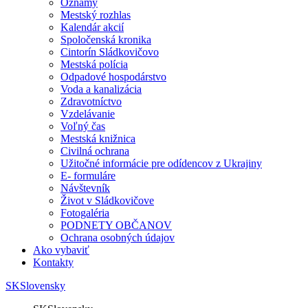
Oznamy
Mestský rozhlas
Kalendár akcií
Spoločenská kronika
Cintorín Sládkovičovo
Mestská polícia
Odpadové hospodárstvo
Voda a kanalizácia
Zdravotníctvo
Vzdelávanie
Voľný čas
Mestská knižnica
Civilná ochrana
Užitočné informácie pre odídencov z Ukrajiny
E- formuláre
Návštevník
Život v Sládkovičove
Fotogaléria
PODNETY OBČANOV
Ochrana osobných údajov
Ako vybaviť
Kontakty
SK
Slovensky