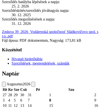
Szerződés hatályba lépésének a napja:
25. 2. 2026
Szerződéskötés/szerződés jóváhagyás napja:
30. 12. 2025
Szerződés megszűnésének a napja:
31. 12. 2026
Zmluva 39_2026_Vodárenská spoločnosť Sládkovičovo spol. s
r.o..pdf
Fájl típusa: PDF dokumentum, Nagyság: 173,81 kB
Közzététel
Hivatali hirdetőtábla
Szerződések, megrendelések, számlák
Naptár
Augusztus
2026
Hé
Ke
Sze
Csü
Pé
Szo
27
28
29
30
31
1
2
3
4
5
6
7
8
9
10
11
12
13
14
15
16