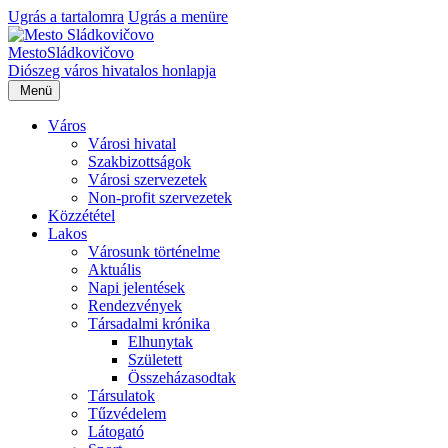
Ugrás a tartalomra
Ugrás a menüre
Mesto
Sládkovičovo
Diószeg
város hivatalos honlapja
Menü
Város
Városi hivatal
Szakbizottságok
Városi szervezetek
Non-profit szervezetek
Közzététel
Lakos
Városunk történelme
Aktuális
Napi jelentések
Rendezvények
Társadalmi krónika
Elhunytak
Született
Összeházasodtak
Társulatok
Tűzvédelem
Látogató