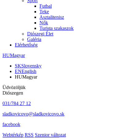
Sport
Futbal
Teke
Asztalitenisz
Nők
Turista szakaszok
Diószegi Élet
Galéria
Elérhetőség
HU
Magyar
SK
Slovensky
EN
English
HU
Magyar
Üdvözöljük
Diószegen
031/784 27 12
sladkovicovo@sladkovicovo.sk
facebook
Webtérkép
RSS
Szenior változat