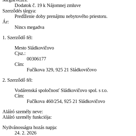
Dodatok č. 19 k Nájomnej zmluve
Szerződés tárgya:
Predĺženie doby prenájmu nebytového priestoru.
Ár:
Nincs megadva
1. Szerződő fél:
Mesto Sládkovičovo
Cjsz.:
00306177
Cím:
Fučíkova 329, 925 21 Sládkovičovo
2. Szerződő fél:
Vodárenská spoločnosť Sládkovičovo spol. s r.o.
Cím:
Fučíkova 460/254, 925 21 Sládkovičovo
Aláíró személy neve:
Aláíró személy funkciója:
Nyilvánosságra hozás napja:
24. 2. 2026