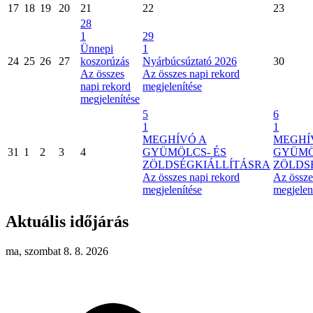
17
18
19
20
21
22
23
28
1
29
Ünnepi
1
24
25
26
27
koszorúzás
Nyárbúcsúztató 2026
30
Az összes
Az összes napi rekord
napi rekord
megjelenítése
megjelenítése
5
6
1
1
MEGHÍVÓ A
MEGHÍ
31
1
2
3
4
GYÜMÖLCS- ÉS
GYÜMÖ
ZÖLDSÉGKIÁLLÍTÁSRA
ZÖLDS
Az összes napi rekord
Az össze
megjelenítése
megjelen
Aktuális időjárás
ma, szombat 8. 8. 2026