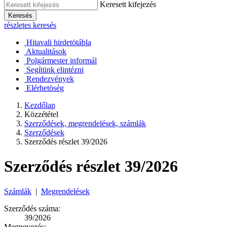
Keresett kifejezés
Keresés
részletes keresés
Hitavali hirdetötábla
Aktualitások
Polgármester informál
Segítünk elintézni
Rendezvények
Elérhetöség
Kezdőlap
Közzététel
Szerződések, megrendelések, számlák
Szerződések
Szerződés részlet 39/2026
Szerződés részlet 39/2026
Számlák
|
Megrendelések
Szerződés száma:
39/2026
Megnevezés: