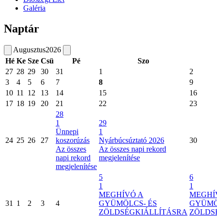
Galéria
Naptár
Augusztus
2026
Hé
Ke
Sze
Csü
Pé
Szo
27
28
29
30
31
1
2
3
4
5
6
7
8
9
10
11
12
13
14
15
16
17
18
19
20
21
22
23
28
1
29
Ünnepi
1
24
25
26
27
koszorúzás
Nyárbúcsúztató 2026
30
Az összes
Az összes napi rekord
napi rekord
megjelenítése
megjelenítése
5
6
1
1
MEGHÍVÓ A
MEGHÍ
31
1
2
3
4
GYÜMÖLCS- ÉS
GYÜMÖ
ZÖLDSÉGKIÁLLÍTÁSRA
ZÖLDS