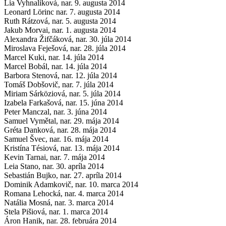
Lia Vyhnalíková, nar. 9. augusta 2014
Leonard Lörinc nar. 7. augusta 2014
Ruth Rátzová, nar. 5. augusta 2014
Jakub Morvai, nar. 1. augusta 2014
Alexandra Žifčáková, nar. 30. júla 2014
Miroslava Feješová, nar. 28. júla 2014
Marcel Kuki, nar. 14. júla 2014
Marcel Bobál, nar. 14. júla 2014
Barbora Stenová, nar. 12. júla 2014
Tomáš Dobšovič, nar. 7. júla 2014
Miriam Sárköziová, nar. 5. júla 2014
Izabela Farkašová, nar. 15. júna 2014
Peter Manczal, nar. 3. júna 2014
Samuel Vymětal, nar. 29. mája 2014
Gréta Danková, nar. 28. mája 2014
Samuel Švec, nar. 16. mája 2014
Kristína Tésiová, nar. 13. mája 2014
Kevin Tarnai, nar. 7. mája 2014
Leia Stano, nar. 30. apríla 2014
Sebastián Bujko, nar. 27. apríla 2014
Dominik Adamkovič, nar. 10. marca 2014
Romana Lehocká, nar. 4. marca 2014
Natália Mosná, nar. 3. marca 2014
Stela Pišiová, nar. 1. marca 2014
Áron Hanik, nar. 28. februára 2014