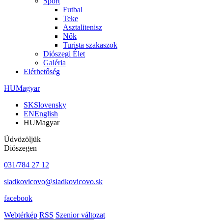
Sport
Futbal
Teke
Asztalitenisz
Nők
Turista szakaszok
Diószegi Élet
Galéria
Elérhetőség
HU
Magyar
SK
Slovensky
EN
English
HU
Magyar
Üdvözöljük
Diószegen
031/784 27 12
sladkovicovo@sladkovicovo.sk
facebook
Webtérkép
RSS
Szenior változat