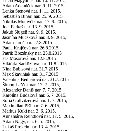
Lucia Magyarics nar. 10. 11. 2015,
Adam Adamiček nar. 9. 11. 2015,
Lenka Stenová nar. 1. 11. 2015,
Sebastián Bihari nar. 25. 9. 2015
Nikolas Moravčík nar. 17. 9. 2015,
Joel Farkaš nar. 13. 9. 2015,
Jakub Slugeň nar. 9. 9. 2015,
Jasmína Mucsková nar. 3. 9. 2015,
Adam Jaroš nar. 27.8.2015
Paula Krajčová nar. 26.8.2015
Patrik Brezánsky nar. 25.8.2015
Ela Mosorová nar. 12.8.2015
Viktória Sárköziová nar. 11.8.2015
Nina Bubisová nar. 31.7.2015
Max Skaviniak nar. 31.7.2015
Valentína Bednárová nar. 31.7.2015
Šimon Lašček nar. 17. 7. 2015,
Alexander Daniš nar. 7. 7. 2015,
Karolína Budaiová nar. 6. 7. 2015,
Sofia Gollvitzerová nar. 1. 7. 2015,
Maximilián Piši nar. 7. 6. 2015,
Markus Kuki nar. 3. 6. 2015,
Annamária Reindlová nar. 17. 5. 2015,
Adam Nagy, nar. 6. 5. 2015,
Lukáš Prokein nar. 13. 4. 2015,