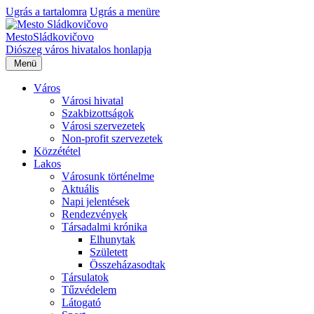
Ugrás a tartalomra
Ugrás a menüre
Mesto
Sládkovičovo
Diószeg
város hivatalos honlapja
Menü
Város
Városi hivatal
Szakbizottságok
Városi szervezetek
Non-profit szervezetek
Közzététel
Lakos
Városunk történelme
Aktuális
Napi jelentések
Rendezvények
Társadalmi krónika
Elhunytak
Született
Összeházasodtak
Társulatok
Tűzvédelem
Látogató