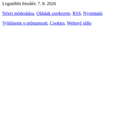
Legutóbbi frissítés: 7. 8. 2026
Nézet módosítása
,
Oldalak szerkezete
,
RSS
,
Nyomtatás
Vyhlásenie o prístupnosti
,
Cookies
,
Webové sídlo