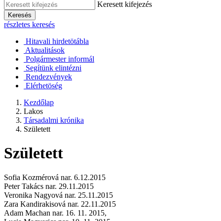
Keresett kifejezés
Keresés
részletes keresés
Hitavali hirdetötábla
Aktualitások
Polgármester informál
Segítünk elintézni
Rendezvények
Elérhetöség
Kezdőlap
Lakos
Társadalmi krónika
Született
Született
Sofia Kozmérová nar. 6.12.2015
Peter Takács nar. 29.11.2015
Veronika Nagyová nar. 25.11.2015
Zara Kandirakisová nar. 22.11.2015
Adam Machan nar. 16. 11. 2015,