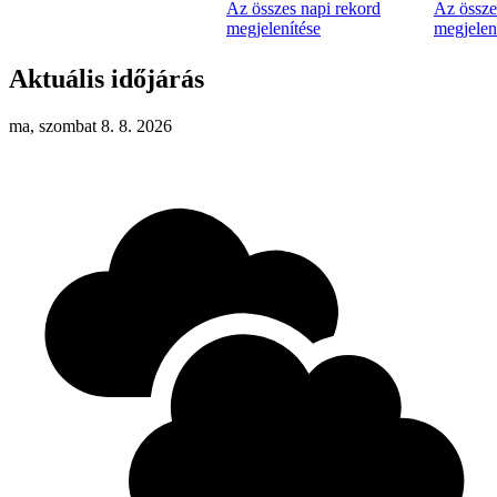
Az összes napi rekord
Az össze
megjelenítése
megjelen
Aktuális időjárás
ma, szombat 8. 8. 2026