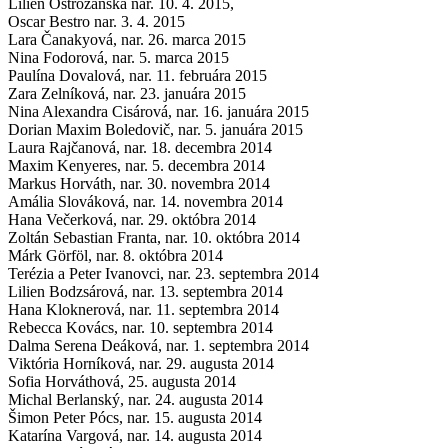
Lilien Ostrožanská nar. 10. 4. 2015,
Oscar Bestro nar. 3. 4. 2015
Lara Čanakyová, nar. 26. marca 2015
Nina Fodorová, nar. 5. marca 2015
Paulína Dovalová, nar. 11. februára 2015
Zara Zelníková, nar. 23. januára 2015
Nina Alexandra Cisárová, nar. 16. januára 2015
Dorian Maxim Boledovič, nar. 5. januára 2015
Laura Rajčanová, nar. 18. decembra 2014
Maxim Kenyeres, nar. 5. decembra 2014
Markus Horváth, nar. 30. novembra 2014
Amália Slováková, nar. 14. novembra 2014
Hana Večerková, nar. 29. októbra 2014
Zoltán Sebastian Franta, nar. 10. októbra 2014
Márk Görföl, nar. 8. októbra 2014
Terézia a Peter Ivanovci, nar. 23. septembra 2014
Lilien Bodzsárová, nar. 13. septembra 2014
Hana Kloknerová, nar. 11. septembra 2014
Rebecca Kovács, nar. 10. septembra 2014
Dalma Serena Deáková, nar. 1. septembra 2014
Viktória Horníková, nar. 29. augusta 2014
Sofia Horváthová, 25. augusta 2014
Michal Berlanský, nar. 24. augusta 2014
Šimon Peter Pócs, nar. 15. augusta 2014
Katarína Vargová, nar. 14. augusta 2014