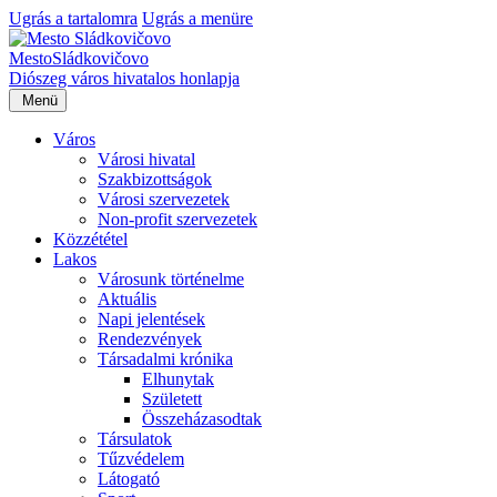
Ugrás a tartalomra
Ugrás a menüre
Mesto
Sládkovičovo
Diószeg
város hivatalos honlapja
Menü
Város
Városi hivatal
Szakbizottságok
Városi szervezetek
Non-profit szervezetek
Közzététel
Lakos
Városunk történelme
Aktuális
Napi jelentések
Rendezvények
Társadalmi krónika
Elhunytak
Született
Összeházasodtak
Társulatok
Tűzvédelem
Látogató