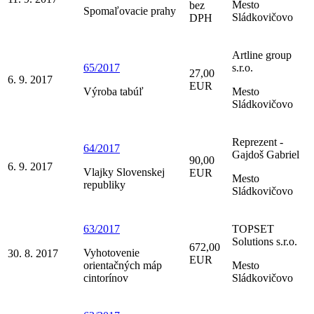
Mesto
bez
Spomaľovacie prahy
Sládkovičovo
DPH
Artline group
65/2017
s.r.o.
27,00
6. 9. 2017
EUR
Výroba tabúľ
Mesto
Sládkovičovo
Reprezent -
64/2017
Gajdoš Gabriel
90,00
6. 9. 2017
Vlajky Slovenskej
EUR
Mesto
republiky
Sládkovičovo
63/2017
TOPSET
Solutions s.r.o.
672,00
Vyhotovenie
30. 8. 2017
EUR
orientačných máp
Mesto
cintorínov
Sládkovičovo