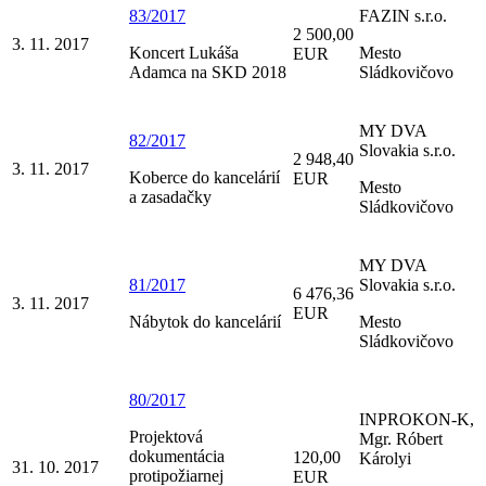
83/2017
FAZIN s.r.o.
2 500,00
3. 11. 2017
Koncert Lukáša
Mesto
EUR
Adamca na SKD 2018
Sládkovičovo
MY DVA
82/2017
Slovakia s.r.o.
2 948,40
3. 11. 2017
Koberce do kancelárií
EUR
Mesto
a zasadačky
Sládkovičovo
MY DVA
81/2017
Slovakia s.r.o.
6 476,36
3. 11. 2017
EUR
Nábytok do kancelárií
Mesto
Sládkovičovo
80/2017
INPROKON-K,
Projektová
Mgr. Róbert
dokumentácia
120,00
Károlyi
31. 10. 2017
protipožiarnej
EUR