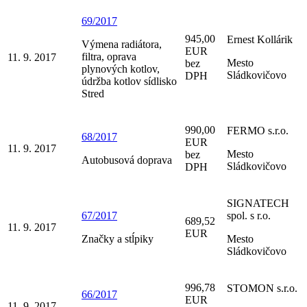
69/2017
945,00
Ernest Kollárik
Výmena radiátora,
EUR
filtra, oprava
11. 9. 2017
Mesto
bez
plynových kotlov,
Sládkovičovo
DPH
údržba kotlov sídlisko
Stred
990,00
FERMO s.r.o.
68/2017
EUR
11. 9. 2017
Mesto
bez
Autobusová doprava
Sládkovičovo
DPH
SIGNATECH
67/2017
spol. s r.o.
689,52
11. 9. 2017
EUR
Značky a stĺpiky
Mesto
Sládkovičovo
996,78
STOMON s.r.o.
66/2017
EUR
11. 9. 2017