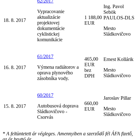
62/2017
Ing. Pavol
Vypracovanie
Sebök
aktualizácie
1 188,00
PAULOS-DLS
18. 8. 2017
projektovej
EUR
dokumentácie
Mesto
cyklistickej
Sládkovičovo
komunikácie
61/2017
465,00
Ernest Kollárik
EUR
Výmena radiátorov a
16. 8. 2017
Mesto
bez
oprava plynového
Sládkovičovo
DPH
zásobníka vody.
60/2017
Jaroslav Pillar
660,00
Autobusová doprava
15. 8. 2017
Mesto
EUR
Sládkovičovo -
Sládkovičovo
Csorvás
* A feltüntetett ár végleges. Amennyiben a szerződő fél ÁFA fizető,
az ár bruttó ár.