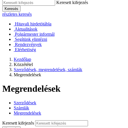
Keresett kifejezés
Keresés
részletes keresés
Hitavali hirdetötábla
Aktualitások
Polgármester informál
Segítünk elintézni
Rendezvények
Elérhetöség
Kezdőlap
Közzététel
Szerződések, megrendelések, számlák
Megrendelések
Megrendelések
Szerződések
Számlák
Megrendelések
Keresett kifejezés