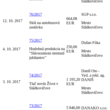
Sládkovičovo
76/2017
SGP s.r.o.
664,08
12. 10. 2017
Sklá na autobusovú
Mesto
EUR
zastávku
Sládkovičovo
75/2017
Dušan Fóka
250,00
Hudobná produkcia na
4. 10. 2017
Mesto
EUR
"Slávnostnom stretnutí
Sládkovičovo
jubilantov"
Daniš Oto -
74/2017
Vyd. a rekl. ag.
1 195,20
DANIŠ
3. 10. 2017
Tlač novín Život v
EUR
Sládkovičove
Mesto
Sládkovičovo
73/2017
5 846,00
DANAKO s.r.o.