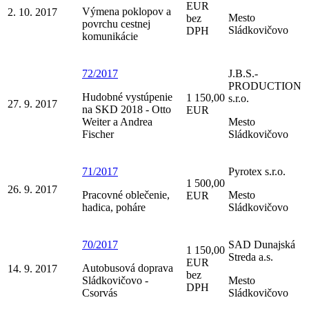
EUR
Výmena poklopov a
2. 10. 2017
Mesto
bez
povrchu cestnej
Sládkovičovo
DPH
komunikácie
72/2017
J.B.S.-
PRODUCTION
Hudobné vystúpenie
1 150,00
s.r.o.
27. 9. 2017
na SKD 2018 - Otto
EUR
Weiter a Andrea
Mesto
Fischer
Sládkovičovo
71/2017
Pyrotex s.r.o.
1 500,00
26. 9. 2017
Pracovné oblečenie,
Mesto
EUR
hadica, poháre
Sládkovičovo
70/2017
SAD Dunajská
1 150,00
Streda a.s.
EUR
Autobusová doprava
14. 9. 2017
bez
Sládkovičovo -
Mesto
DPH
Csorvás
Sládkovičovo