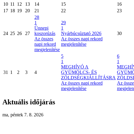
10
11
12
13
14
15
16
17
18
19
20
21
22
23
28
1
29
Ünnepi
1
24
25
26
27
koszorúzás
Nyárbúcsúztató 2026
30
Az összes
Az összes napi rekord
napi rekord
megjelenítése
megjelenítése
5
6
1
1
MEGHÍVÓ A
MEGHÍ
31
1
2
3
4
GYÜMÖLCS- ÉS
GYÜMÖ
ZÖLDSÉGKIÁLLÍTÁSRA
ZÖLDS
Az összes napi rekord
Az össze
megjelenítése
megjelen
Aktuális időjárás
ma, péntek 7. 8. 2026