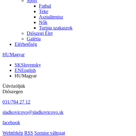
Sport
Futbal
Teke
Asztalitenisz
Nők
Turista szakaszok
Diószegi Élet
Galéria
Elérhetőség
HU
Magyar
SK
Slovensky
EN
English
HU
Magyar
Üdvözöljük
Diószegen
031/784 27 12
sladkovicovo@sladkovicovo.sk
facebook
Webtérkép
RSS
Szenior változat