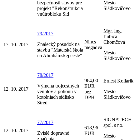
bezpečnosti stavby pre
Mesto
projekt "Rekonštrukcia
Sládkovičovo
vnútrobloku Síd
Mgr. Ing.
79/2017
Ľubica
Nincs
Chomčová
Znalecký posudok na
17. 10. 2017
megadva
stavbu "Materská škola
Mesto
na Abrahámskej ceste"
Sládkovičovo
78/2017
964,00
Ernest Kollárik
Výmena trojcestných
EUR
12. 10. 2017
ventilov a pohonu v
Mesto
bez
kotolniach sídlisko
Sládkovičovo
DPH
Stred
SIGNATECH
77/2017
spol. s r.o.
618,96
12. 10. 2017
Zvislé dopravné
EUR
Mesto
značenia