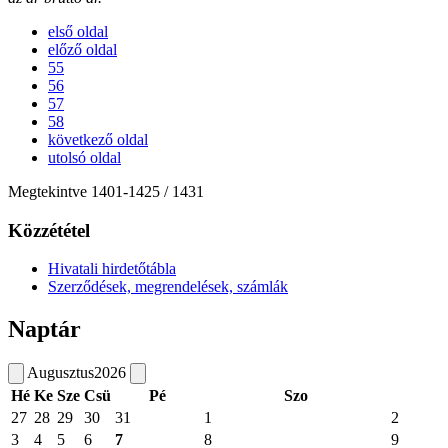
első oldal
előző oldal
55
56
57
58
következő oldal
utolsó oldal
Megtekintve
1401
-
1425
/ 1431
Közzététel
Hivatali hirdetőtábla
Szerződések, megrendelések, számlák
Naptár
Augusztus
2026
Hé
Ke
Sze
Csü
Pé
Szo
27
28
29
30
31
1
2
3
4
5
6
7
8
9