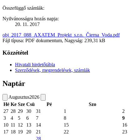
Összefüggő számlák:
Nyilvánosságra hozás napja:
20. 11. 2017
obj_2017_088_AXATEM_Projekt_s.r.o._Čierna_Voda.pdf
Fájl típusa: PDF dokumentum, Nagyság: 239,31 kB
Közzététel
Hivatali hirdetőtábla
Szerződések, megrendelések, számlák
Naptár
Augusztus
2026
Hé
Ke
Sze
Csü
Pé
Szo
27
28
29
30
31
1
2
3
4
5
6
7
8
9
10
11
12
13
14
15
16
17
18
19
20
21
22
23
28