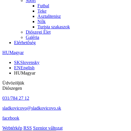
Sport
Futbal
Teke
Asztalitenisz
Nők
Turista szakaszok
Diószegi Élet
Galéria
Elérhetőség
HU
Magyar
SK
Slovensky
EN
English
HU
Magyar
Üdvözöljük
Diószegen
031/784 27 12
sladkovicovo@sladkovicovo.sk
facebook
Webtérkép
RSS
Szenior változat