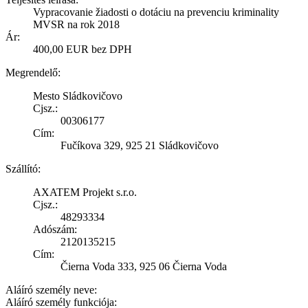
Vypracovanie žiadosti o dotáciu na prevenciu kriminality
MVSR na rok 2018
Ár:
400,00 EUR bez DPH
Megrendelő:
Mesto Sládkovičovo
Cjsz.:
00306177
Cím:
Fučíkova 329, 925 21 Sládkovičovo
Szállító:
AXATEM Projekt s.r.o.
Cjsz.:
48293334
Adószám:
2120135215
Cím:
Čierna Voda 333, 925 06 Čierna Voda
Aláíró személy neve:
Aláíró személy funkciója: