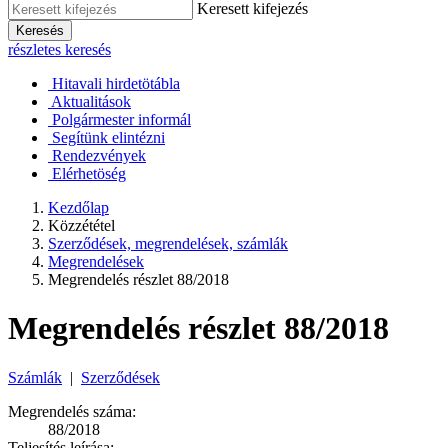
Keresett kifejezés
Keresés
részletes keresés
Hitavali hirdetötábla
Aktualitások
Polgármester informál
Segítünk elintézni
Rendezvények
Elérhetöség
Kezdőlap
Közzététel
Szerződések, megrendelések, számlák
Megrendelések
Megrendelés részlet 88/2018
Megrendelés részlet 88/2018
Számlák
|
Szerződések
Megrendelés száma:
88/2018
Teljesítés leírása: