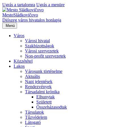
Ugrás a tartalomra
Ugrás a menüre
Mesto
Sládkovičovo
Diószeg
város hivatalos honlapja
Menü
Város
Városi hivatal
Szakbizottságok
Városi szervezetek
Non-profit szervezetek
Közzététel
Lakos
Városunk történelme
Aktuális
Napi jelentések
Rendezvények
Társadalmi krónika
Elhunytak
Született
Összeházasodtak
Társulatok
Tűzvédelem
Látogató