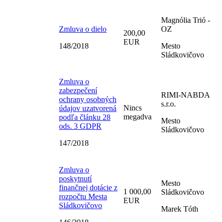
Magnólia Trió -
Zmluva o dielo
OZ
200,00
EUR
148/2018
Mesto
Sládkovičovo
Zmluva o
zabezpečení
RIMI-NABDA
ochrany osobných
s.r.o.
Nincs
údajov uzatvorená
megadva
podľa článku 28
Mesto
ods. 3 GDPR
Sládkovičovo
147/2018
Zmluva o
poskytnutí
Mesto
finančnej dotácie z
1 000,00
Sládkovičovo
rozpočtu Mesta
EUR
Sládkovičovo
Marek Tóth