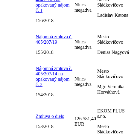
Nincs
opakovaný nájom
Sládkovičovo
megadva
č. 1
Ladislav Katona
156/2018
Nájomná zmluva č.
Mesto
Nincs
405/207/19
Sládkovičovo
megadva
155/2018
Denisa Nagyová
Nájomná zmluva č.
Mesto
405/207/14 na
Sládkovičovo
Nincs
opakovaný nájom
megadva
č. 2
Mgr. Veronika
Horváthová
154/2018
EKOM PLUS
Zmluva o dielo
s.r.o.
126 581,40
EUR
153/2018
Mesto
Sládkovičovo