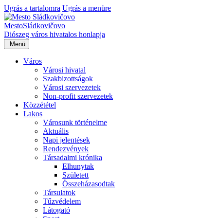
Ugrás a tartalomra
Ugrás a menüre
Mesto
Sládkovičovo
Diószeg
város hivatalos honlapja
Menü
Város
Városi hivatal
Szakbizottságok
Városi szervezetek
Non-profit szervezetek
Közzététel
Lakos
Városunk történelme
Aktuális
Napi jelentések
Rendezvények
Társadalmi krónika
Elhunytak
Született
Összeházasodtak
Társulatok
Tűzvédelem
Látogató