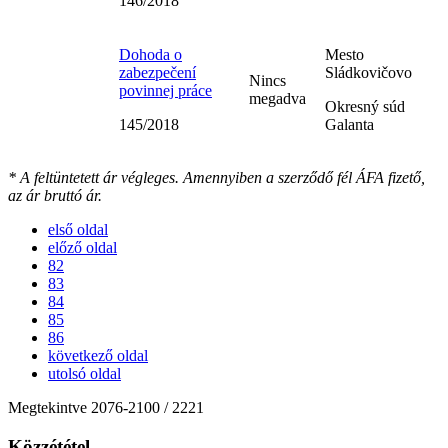
146/2018
Dohoda o
Mesto
zabezpečení
Sládkovičovo
Nincs
povinnej práce
megadva
Okresný súd
145/2018
Galanta
* A feltüntetett ár végleges. Amennyiben a szerződő fél ÁFA fizető,
az ár bruttó ár.
első oldal
előző oldal
82
83
84
85
86
következő oldal
utolsó oldal
Megtekintve
2076
-
2100
/ 2221
Közzététel