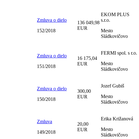
EKOM PLUS
Zmluva o dielo
s.r.o.
136 049,98
EUR
152/2018
Mesto
Sládkovičovo
FERMI spol. s r.o.
Zmluva o dielo
16 175,04
Mesto
EUR
151/2018
Sládkovičovo
Jozef Gubiš
Zmluva o dielo
300,00
Mesto
EUR
150/2018
Sládkovičovo
Erika Križanová
Zmluva
20,00
Mesto
EUR
149/2018
Sládkovičovo