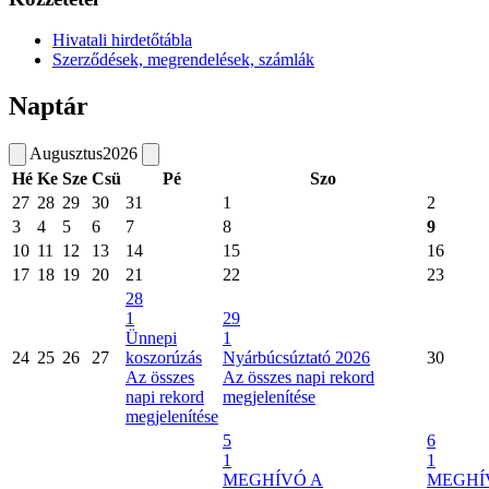
Hivatali hirdetőtábla
Szerződések, megrendelések, számlák
Naptár
Augusztus
2026
Hé
Ke
Sze
Csü
Pé
Szo
27
28
29
30
31
1
2
3
4
5
6
7
8
9
10
11
12
13
14
15
16
17
18
19
20
21
22
23
28
1
29
Ünnepi
1
24
25
26
27
koszorúzás
Nyárbúcsúztató 2026
30
Az összes
Az összes napi rekord
napi rekord
megjelenítése
megjelenítése
5
6
1
1
MEGHÍVÓ A
MEGHÍ