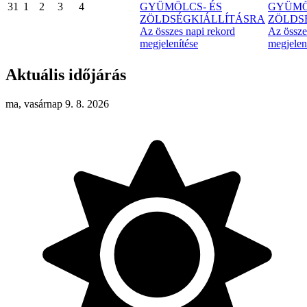
31
1
2
3
4
GYÜMÖLCS- ÉS
GYÜMÖ
ZÖLDSÉGKIÁLLÍTÁSRA
ZÖLDS
Az összes napi rekord
Az össze
megjelenítése
megjelen
Aktuális időjárás
ma, vasárnap 9. 8. 2026