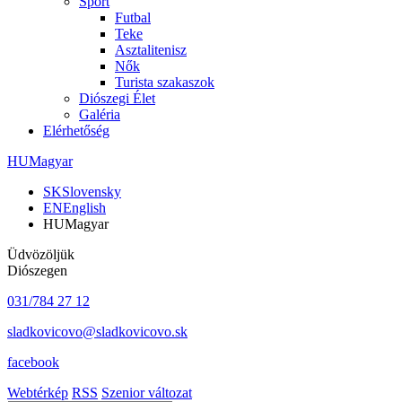
Sport
Futbal
Teke
Asztalitenisz
Nők
Turista szakaszok
Diószegi Élet
Galéria
Elérhetőség
HU
Magyar
SK
Slovensky
EN
English
HU
Magyar
Üdvözöljük
Diószegen
031/784 27 12
sladkovicovo@sladkovicovo.sk
facebook
Webtérkép
RSS
Szenior változat