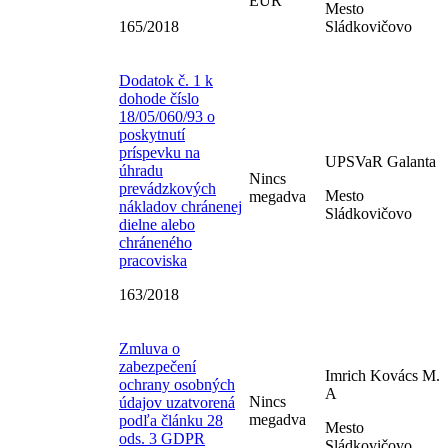
EUR
Mesto
165/2018
Sládkovičovo
Dodatok č. 1 k
dohode číslo
18/05/060/93 o
poskytnutí
príspevku na
UPSVaR Galanta
úhradu
Nincs
prevádzkových
Mesto
megadva
nákladov chránenej
Sládkovičovo
dielne alebo
chráneného
pracoviska
163/2018
Zmluva o
zabezpečení
Imrich Kovács M.
ochrany osobných
A
Nincs
údajov uzatvorená
megadva
podľa článku 28
Mesto
ods. 3 GDPR
Sládkovičovo