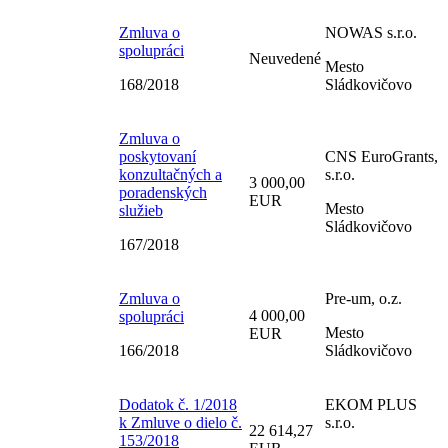
Zmluva o
NOWAS s.r.o.
spolupráci
Neuvedené
Mesto
168/2018
Sládkovičovo
Zmluva o
poskytovaní
CNS EuroGrants,
konzultačných a
s.r.o.
3 000,00
poradenských
EUR
Mesto
služieb
Sládkovičovo
167/2018
Zmluva o
Pre-um, o.z.
4 000,00
spolupráci
Mesto
EUR
166/2018
Sládkovičovo
Dodatok č. 1/2018
EKOM PLUS
k Zmluve o dielo č.
s.r.o.
22 614,27
153/2018