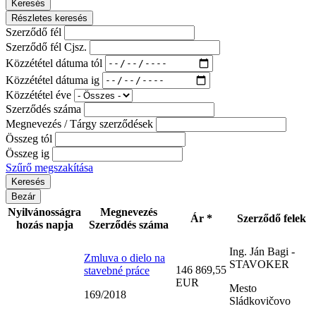
Keresés
Részletes keresés
Szerződő fél
Szerződő fél Cjsz.
Közzététel dátuma tól
Közzététel dátuma ig
Közzététel éve
Szerződés száma
Megnevezés / Tárgy szerződések
Összeg tól
Összeg ig
Szűrő megszakítása
Bezár
Nyilvánosságra
Megnevezés
Ár *
Szerződő felek
hozás napja
Szerződés száma
Ing. Ján Bagi -
Zmluva o dielo na
STAVOKER
146 869,55
stavebné práce
EUR
Mesto
169/2018
Sládkovičovo