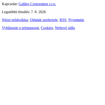
Kapcsolat:
Galileo Corporation s.r.o.
Legutóbbi frissítés: 7. 8. 2026
Nézet módosítása
,
Oldalak szerkezete
,
RSS
,
Nyomtatás
Vyhlásenie o prístupnosti
,
Cookies
,
Webové sídlo