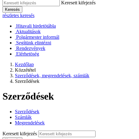
Keresett kifejezés
Keresés
részletes keresés
Hitavali hirdetötábla
Aktualitások
Polgármester informál
Segítünk elintézni
Rendezvények
Elérhetöség
Kezdőlap
Közzététel
Szerződések, megrendelések, számlák
Szerződések
Szerződések
Szerződések
Számlák
Megrendelések
Keresett kifejezés