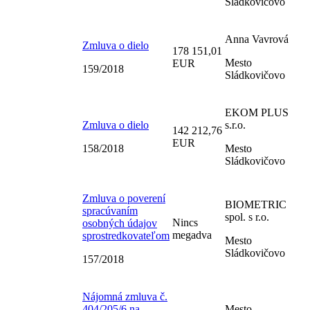
Sládkovičovo
Anna Vavrová
Zmluva o dielo
178 151,01
Mesto
EUR
159/2018
Sládkovičovo
EKOM PLUS
Zmluva o dielo
s.r.o.
142 212,76
EUR
158/2018
Mesto
Sládkovičovo
Zmluva o poverení
BIOMETRIC
spracúvaním
spol. s r.o.
Nincs
osobných údajov
megadva
sprostredkovateľom
Mesto
Sládkovičovo
157/2018
Nájomná zmluva č.
404/205/6 na
Mesto