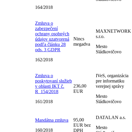
164/2018
Zmluva o
zabezpečení
MAXNETWORK
ochrany osobných
s.r.o.
Nincs
údajov uzatvorená
megadva
podľa článku 28
Mesto
ods. 3 GDPR
Sládkovičovo
162/2018
Zmluva o
IVeS, organizácia
poskytovaní služieb
pre informatiku
236,00
v oblasti IKT č.
verejnej správy
EUR
R_154/2018
Mesto
161/2018
Sládkovičovo
DATALAN a.s.
95,00
Mandátna zmluva
EUR bez
Mesto
160/2018
DPH