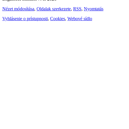
Nézet módosítása
,
Oldalak szerkezete
,
RSS
,
Nyomtatás
Vyhlásenie o prístupnosti
,
Cookies
,
Webové sídlo