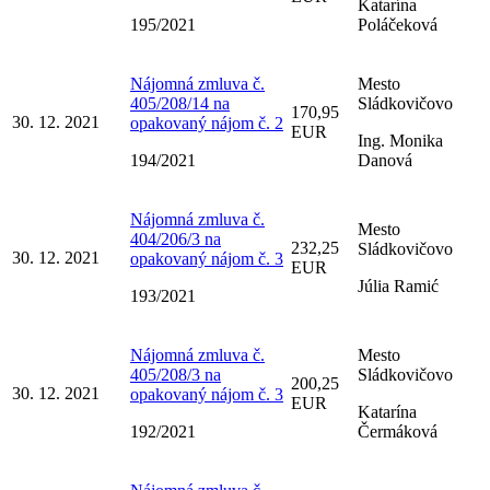
Katarína
195/2021
Poláčeková
Nájomná zmluva č.
Mesto
405/208/14 na
Sládkovičovo
170,95
30. 12. 2021
opakovaný nájom č. 2
EUR
Ing. Monika
194/2021
Danová
Nájomná zmluva č.
Mesto
404/206/3 na
232,25
Sládkovičovo
30. 12. 2021
opakovaný nájom č. 3
EUR
Júlia Ramić
193/2021
Nájomná zmluva č.
Mesto
405/208/3 na
Sládkovičovo
200,25
30. 12. 2021
opakovaný nájom č. 3
EUR
Katarína
192/2021
Čermáková