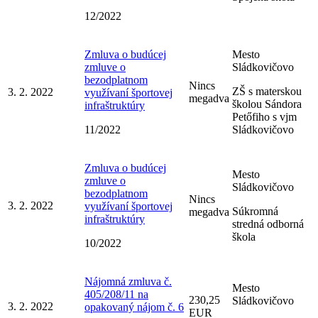
12/2022
Zmluva o budúcej
Mesto
zmluve o
Sládkovičovo
bezodplatnom
Nincs
ZŠ s materskou
3. 2. 2022
využívaní športovej
megadva
školou Sándora
infraštruktúry
Petőfiho s vjm
11/2022
Sládkovičovo
Zmluva o budúcej
Mesto
zmluve o
Sládkovičovo
bezodplatnom
Nincs
3. 2. 2022
využívaní športovej
Súkromná
megadva
infraštruktúry
stredná odborná
škola
10/2022
Nájomná zmluva č.
Mesto
405/208/11 na
230,25
Sládkovičovo
3. 2. 2022
opakovaný nájom č. 6
EUR