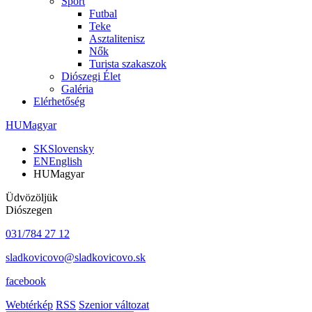
Sport
Futbal
Teke
Asztalitenisz
Nők
Turista szakaszok
Diószegi Élet
Galéria
Elérhetőség
HU
Magyar
SK
Slovensky
EN
English
HU
Magyar
Üdvözöljük
Diószegen
031/784 27 12
sladkovicovo@sladkovicovo.sk
facebook
Webtérkép
RSS
Szenior változat