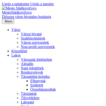
Ugrás a tartalomra
Ugrás a menüre
Mesto
Sládkovičovo
Diószeg
város hivatalos honlapja
Menü
Város
Városi hivatal
Szakbizottságok
Városi szervezetek
Non-profit szervezetek
Közzététel
Lakos
Városunk történelme
Aktuális
Napi jelentések
Rendezvények
Társadalmi krónika
Elhunytak
Született
Összeházasodtak
Társulatok
Tűzvédelem
Látogató