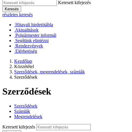
Keresett kifejezés
Keresés
részletes keresés
Hitavali hirdetötábla
Aktualitások
Polgármester informál
Segítünk elintézni
Rendezvények
Elérhetöség
Kezdőlap
Közzététel
Szerződések, megrendelések, számlák
Szerződések
Szerződések
Szerződések
Számlák
Megrendelések
Keresett kifejezés