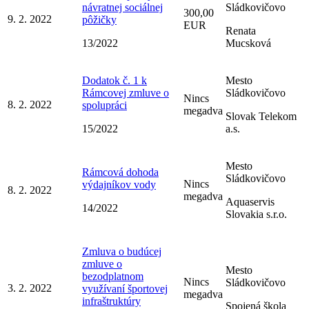
návratnej sociálnej
Sládkovičovo
300,00
9. 2. 2022
pôžičky
EUR
Renata
13/2022
Mucsková
Dodatok č. 1 k
Mesto
Rámcovej zmluve o
Sládkovičovo
Nincs
8. 2. 2022
spolupráci
megadva
Slovak Telekom
15/2022
a.s.
Mesto
Rámcová dohoda
Sládkovičovo
Nincs
výdajníkov vody
8. 2. 2022
megadva
Aquaservis
14/2022
Slovakia s.r.o.
Zmluva o budúcej
zmluve o
Mesto
bezodplatnom
Nincs
Sládkovičovo
3. 2. 2022
využívaní športovej
megadva
infraštruktúry
Spojená škola