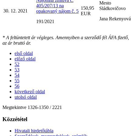
Nájomná zmluva č.
Mesto
405/207/13 na
150,95
Sládkovičovo
30. 12. 2021
opakovaný nájom č. 5
EUR
Jana Rekenyová
191/2021
* A feltüntetett ár végleges. Amennyiben a szerződő fél ÁFA fizető,
az ár bruttó ár.
első oldal
előző oldal
52
53
54
55
56
következő oldal
utolsó oldal
Megtekintve
1326
-
1350
/ 2221
Közzététel
Hivatali hirdetőtábla