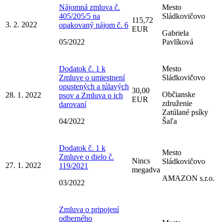
Nájomná zmluva č.
Mesto
405/205/5 na
Sládkovičovo
115,72
3. 2. 2022
opakovaný nájom č. 6
EUR
Gabriela
05/2022
Pavlíková
Dodatok č. 1 k
Mesto
Zmluve o umiestnení
Sládkovičovo
opustených a túlavých
30,00
Občianske
28. 1. 2022
psov a Zmluva o ich
EUR
združenie
darovaní
Zatúlané psíky
04/2022
Šaľa
Dodatok č. 1 k
Mesto
Zmluve o dielo č.
Nincs
Sládkovičovo
27. 1. 2022
119/2021
megadva
AMAZON s.r.o.
03/2022
Zmluva o pripojení
odberného