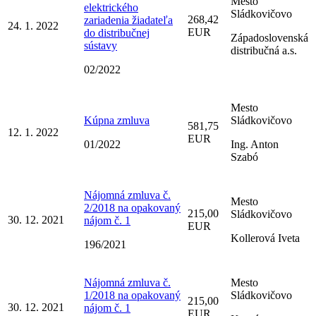
Mesto
elektrického
Sládkovičovo
268,42
zariadenia žiadateľa
24. 1. 2022
EUR
do distribučnej
Západoslovenská
sústavy
distribučná a.s.
02/2022
Mesto
Kúpna zmluva
Sládkovičovo
581,75
12. 1. 2022
EUR
01/2022
Ing. Anton
Szabó
Nájomná zmluva č.
Mesto
2/2018 na opakovaný
215,00
Sládkovičovo
30. 12. 2021
nájom č. 1
EUR
Kollerová Iveta
196/2021
Nájomná zmluva č.
Mesto
1/2018 na opakovaný
Sládkovičovo
215,00
30. 12. 2021
nájom č. 1
EUR