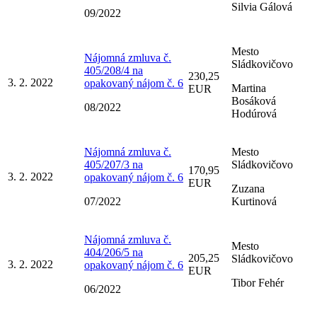
Silvia Gálová
09/2022
Mesto
Nájomná zmluva č.
Sládkovičovo
405/208/4 na
230,25
3. 2. 2022
opakovaný nájom č. 6
Martina
EUR
Bosáková
08/2022
Hodúrová
Nájomná zmluva č.
Mesto
405/207/3 na
Sládkovičovo
170,95
3. 2. 2022
opakovaný nájom č. 6
EUR
Zuzana
07/2022
Kurtinová
Nájomná zmluva č.
Mesto
404/206/5 na
205,25
Sládkovičovo
3. 2. 2022
opakovaný nájom č. 6
EUR
Tibor Fehér
06/2022