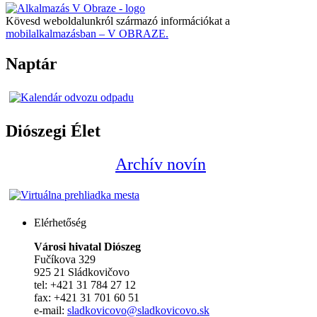
Kövesd weboldalunkról származó információkat a
mobilalkalmazásban – V OBRAZE.
Naptár
Diószegi Élet
Archív novín
Elérhetőség
Városi hivatal Diószeg
Fučíkova 329
925 21 Sládkovičovo
tel: +421 31 784 27 12
fax: +421 31 701 60 51
e-mail:
sladkovicovo@sladkovicovo.sk