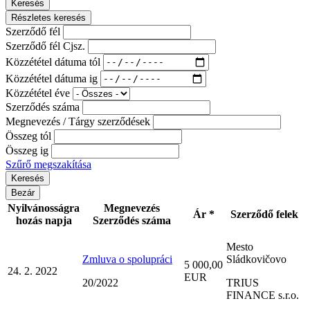
Keresés
Részletes keresés
Szerződő fél
Szerződő fél Cjsz.
Közzététel dátuma tól
Közzététel dátuma ig
Közzététel éve
Szerződés száma
Megnevezés / Tárgy szerződések
Összeg tól
Összeg ig
Szűrő megszakítása
Bezár
Nyilvánosságra
Megnevezés
Ár *
Szerződő felek
hozás napja
Szerződés száma
Mesto
Zmluva o spolupráci
Sládkovičovo
5 000,00
24. 2. 2022
EUR
20/2022
TRIUS
FINANCE s.r.o.