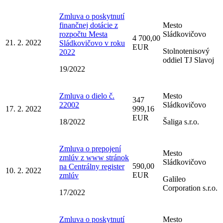
Zmluva o poskytnutí
finančnej dotácie z
Mesto
rozpočtu Mesta
Sládkovičovo
4 700,00
21. 2. 2022
Sládkovičovo v roku
EUR
Stolnotenisový
2022
oddiel TJ Slavoj
19/2022
Zmluva o dielo č.
Mesto
347
22002
Sládkovičovo
17. 2. 2022
999,16
EUR
18/2022
Šaliga s.r.o.
Zmluva o prepojení
Mesto
zmlúv z www stránok
Sládkovičovo
590,00
na Centrálny register
10. 2. 2022
EUR
zmlúv
Galileo
Corporation s.r.o.
17/2022
Zmluva o poskytnutí
Mesto