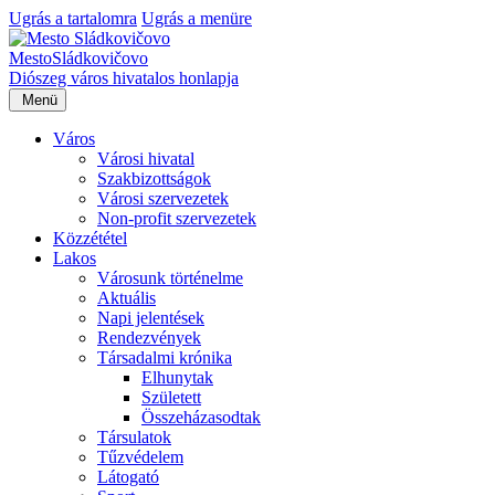
Ugrás a tartalomra
Ugrás a menüre
Mesto
Sládkovičovo
Diószeg
város hivatalos honlapja
Menü
Város
Városi hivatal
Szakbizottságok
Városi szervezetek
Non-profit szervezetek
Közzététel
Lakos
Városunk történelme
Aktuális
Napi jelentések
Rendezvények
Társadalmi krónika
Elhunytak
Született
Összeházasodtak
Társulatok
Tűzvédelem
Látogató