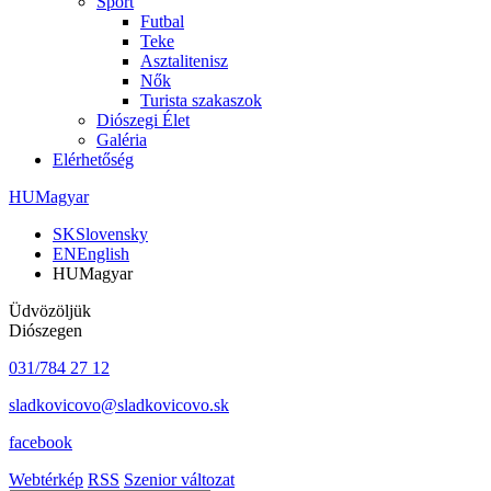
Sport
Futbal
Teke
Asztalitenisz
Nők
Turista szakaszok
Diószegi Élet
Galéria
Elérhetőség
HU
Magyar
SK
Slovensky
EN
English
HU
Magyar
Üdvözöljük
Diószegen
031/784 27 12
sladkovicovo@sladkovicovo.sk
facebook
Webtérkép
RSS
Szenior változat