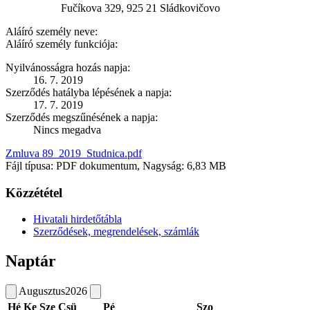
Fučíkova 329, 925 21 Sládkovičovo
Aláíró személy neve:
Aláíró személy funkciója:
Nyilvánosságra hozás napja:
16. 7. 2019
Szerződés hatályba lépésének a napja:
17. 7. 2019
Szerződés megszűnésének a napja:
Nincs megadva
Zmluva 89_2019_Studnica.pdf
Fájl típusa: PDF dokumentum, Nagyság: 6,83 MB
Közzététel
Hivatali hirdetőtábla
Szerződések, megrendelések, számlák
Naptár
Augusztus
2026
Hé
Ke
Sze
Csü
Pé
Szo