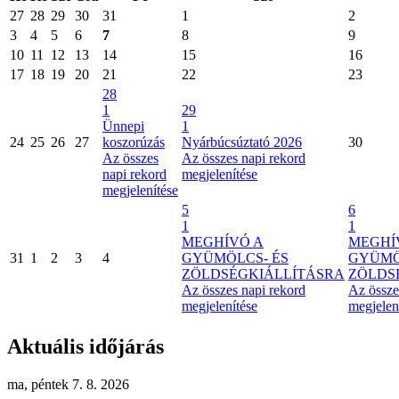
27
28
29
30
31
1
2
3
4
5
6
7
8
9
10
11
12
13
14
15
16
17
18
19
20
21
22
23
28
1
29
Ünnepi
1
24
25
26
27
koszorúzás
Nyárbúcsúztató 2026
30
Az összes
Az összes napi rekord
napi rekord
megjelenítése
megjelenítése
5
6
1
1
MEGHÍVÓ A
MEGHÍ
31
1
2
3
4
GYÜMÖLCS- ÉS
GYÜMÖ
ZÖLDSÉGKIÁLLÍTÁSRA
ZÖLDS
Az összes napi rekord
Az össze
megjelenítése
megjelen
Aktuális időjárás
ma, péntek 7. 8. 2026