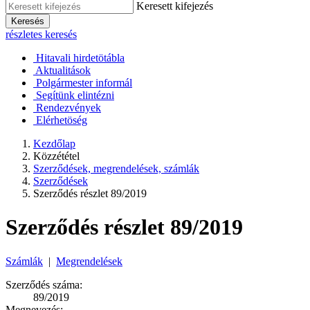
Keresett kifejezés
Keresés
részletes keresés
Hitavali hirdetötábla
Aktualitások
Polgármester informál
Segítünk elintézni
Rendezvények
Elérhetöség
Kezdőlap
Közzététel
Szerződések, megrendelések, számlák
Szerződések
Szerződés részlet 89/2019
Szerződés részlet 89/2019
Számlák
|
Megrendelések
Szerződés száma:
89/2019
Megnevezés: