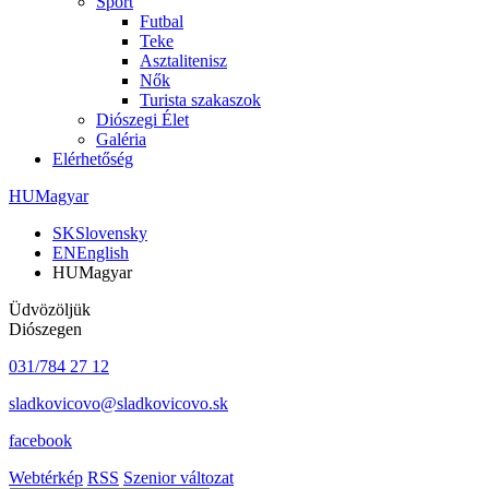
Sport
Futbal
Teke
Asztalitenisz
Nők
Turista szakaszok
Diószegi Élet
Galéria
Elérhetőség
HU
Magyar
SK
Slovensky
EN
English
HU
Magyar
Üdvözöljük
Diószegen
031/784 27 12
sladkovicovo@sladkovicovo.sk
facebook
Webtérkép
RSS
Szenior változat