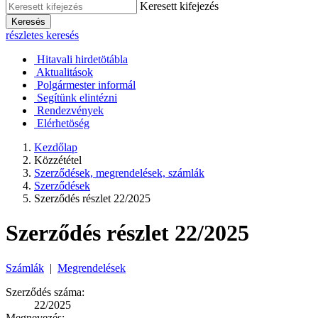
Keresett kifejezés
Keresés
részletes keresés
Hitavali hirdetötábla
Aktualitások
Polgármester informál
Segítünk elintézni
Rendezvények
Elérhetöség
Kezdőlap
Közzététel
Szerződések, megrendelések, számlák
Szerződések
Szerződés részlet 22/2025
Szerződés részlet 22/2025
Számlák
|
Megrendelések
Szerződés száma:
22/2025
Megnevezés: