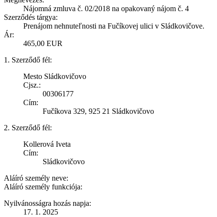
Nájomná zmluva č. 02/2018 na opakovaný nájom č. 4
Szerződés tárgya:
Prenájom nehnuteľnosti na Fučíkovej ulici v Sládkovičove.
Ár:
465,00 EUR
1. Szerződő fél:
Mesto Sládkovičovo
Cjsz.:
00306177
Cím:
Fučíkova 329, 925 21 Sládkovičovo
2. Szerződő fél:
Kollerová Iveta
Cím:
Sládkovičovo
Aláíró személy neve:
Aláíró személy funkciója:
Nyilvánosságra hozás napja:
17. 1. 2025