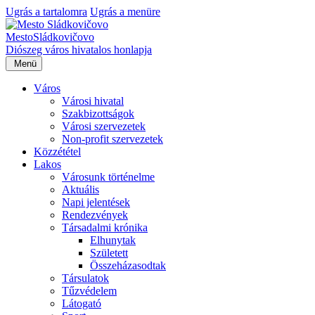
Ugrás a tartalomra
Ugrás a menüre
Mesto
Sládkovičovo
Diószeg
város hivatalos honlapja
Menü
Város
Városi hivatal
Szakbizottságok
Városi szervezetek
Non-profit szervezetek
Közzététel
Lakos
Városunk történelme
Aktuális
Napi jelentések
Rendezvények
Társadalmi krónika
Elhunytak
Született
Összeházasodtak
Társulatok
Tűzvédelem
Látogató