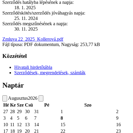
Szerződés hatályba lépésének a napja:
18. 1. 2025
Szerződéskötés/szerződés jóváhagyás napja:
25. 11. 2024
Szerződés megszűnésének a napja:
30. 11. 2025
Zmluva 22_2025_Kollerová.pdf
Fájl típusa: PDF dokumentum, Nagyság: 253,77 kB
Közzététel
Hivatali hirdetőtábla
Szerződések, megrendelések, számlák
Naptár
Augusztus
2026
Hé
Ke
Sze
Csü
Pé
Szo
27
28
29
30
31
1
2
3
4
5
6
7
8
9
10
11
12
13
14
15
16
17
18
19
20
21
22
23