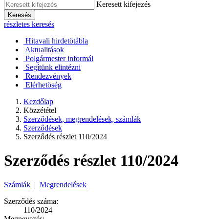
Keresett kifejezés
Keresés
részletes keresés
Hitavali hirdetötábla
Aktualitások
Polgármester informál
Segítünk elintézni
Rendezvények
Elérhetöség
Kezdőlap
Közzététel
Szerződések, megrendelések, számlák
Szerződések
Szerződés részlet 110/2024
Szerződés részlet 110/2024
Számlák
|
Megrendelések
Szerződés száma:
110/2024
Megnevezés: