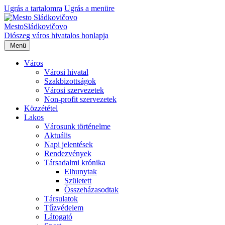
Ugrás a tartalomra
Ugrás a menüre
Mesto
Sládkovičovo
Diószeg
város hivatalos honlapja
Menü
Város
Városi hivatal
Szakbizottságok
Városi szervezetek
Non-profit szervezetek
Közzététel
Lakos
Városunk történelme
Aktuális
Napi jelentések
Rendezvények
Társadalmi krónika
Elhunytak
Született
Összeházasodtak
Társulatok
Tűzvédelem
Látogató