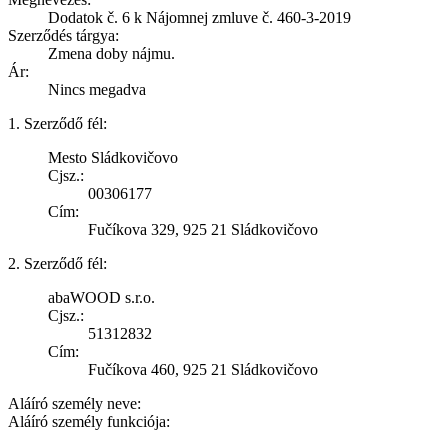
Dodatok č. 6 k Nájomnej zmluve č. 460-3-2019
Szerződés tárgya:
Zmena doby nájmu.
Ár:
Nincs megadva
1. Szerződő fél:
Mesto Sládkovičovo
Cjsz.:
00306177
Cím:
Fučíkova 329, 925 21 Sládkovičovo
2. Szerződő fél:
abaWOOD s.r.o.
Cjsz.:
51312832
Cím:
Fučíkova 460, 925 21 Sládkovičovo
Aláíró személy neve:
Aláíró személy funkciója: