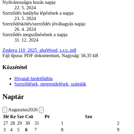
Nyilvánosságra hozás napja:
22. 5. 2024
Szerződés hatályba lépésének a napja:
23. 5. 2024
Szerződéskötés/szerződés jóváhagyás napja:
26. 4. 2024
Szerződés megszűnésének a napja:
31. 12. 2024
Zmluva 110_2025_abaWood, s.r.o..pdf
Fájl típusa: PDF dokumentum, Nagyság: 58,35 kB
Közzététel
Hivatali hirdetőtábla
Szerződések, megrendelések, számlák
Naptár
Augusztus
2026
Hé
Ke
Sze
Csü
Pé
Szo
27
28
29
30
31
1
2
3
4
5
6
7
8
9