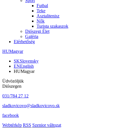
Sport
Futbal
Teke
Asztalitenisz
Nők
Turista szakaszok
Diószegi Élet
Galéria
Elérhetőség
HU
Magyar
SK
Slovensky
EN
English
HU
Magyar
Üdvözöljük
Diószegen
031/784 27 12
sladkovicovo@sladkovicovo.sk
facebook
Webtérkép
RSS
Szenior változat