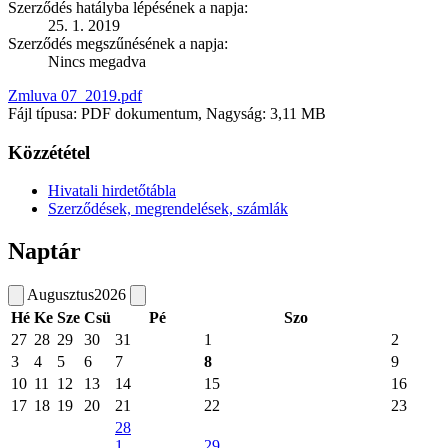
Szerződés hatályba lépésének a napja:
25. 1. 2019
Szerződés megszűnésének a napja:
Nincs megadva
Zmluva 07_2019.pdf
Fájl típusa: PDF dokumentum, Nagyság: 3,11 MB
Közzététel
Hivatali hirdetőtábla
Szerződések, megrendelések, számlák
Naptár
Augusztus
2026
Hé
Ke
Sze
Csü
Pé
Szo
27
28
29
30
31
1
2
3
4
5
6
7
8
9
10
11
12
13
14
15
16
17
18
19
20
21
22
23
28
1
29