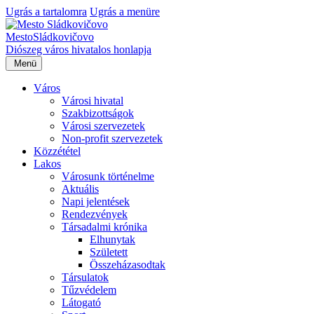
Ugrás a tartalomra
Ugrás a menüre
Mesto
Sládkovičovo
Diószeg
város hivatalos honlapja
Menü
Város
Városi hivatal
Szakbizottságok
Városi szervezetek
Non-profit szervezetek
Közzététel
Lakos
Városunk történelme
Aktuális
Napi jelentések
Rendezvények
Társadalmi krónika
Elhunytak
Született
Összeházasodtak
Társulatok
Tűzvédelem
Látogató