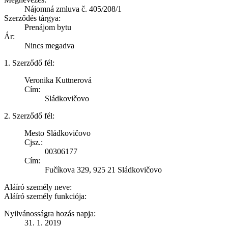
Nájomná zmluva č. 405/208/1
Szerződés tárgya:
Prenájom bytu
Ár:
Nincs megadva
1. Szerződő fél:
Veronika Kuttnerová
Cím:
Sládkovičovo
2. Szerződő fél:
Mesto Sládkovičovo
Cjsz.:
00306177
Cím:
Fučíkova 329, 925 21 Sládkovičovo
Aláíró személy neve:
Aláíró személy funkciója:
Nyilvánosságra hozás napja:
31. 1. 2019