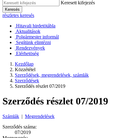
Keresett kifejezés
Keresés
részletes keresés
Hitavali hirdetötábla
Aktualitások
Polgármester informál
Segítünk elintézni
Rendezvények
Elérhetöség
Kezdőlap
Közzététel
Szerződések, megrendelések, számlák
Szerződések
Szerződés részlet 07/2019
Szerződés részlet 07/2019
Számlák
|
Megrendelések
Szerződés száma:
07/2019
Megnevezés: