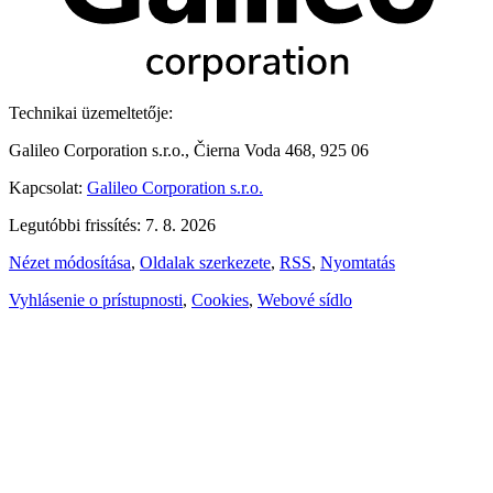
Technikai üzemeltetője:
Galileo Corporation s.r.o., Čierna Voda 468, 925 06
Kapcsolat:
Galileo Corporation s.r.o.
Legutóbbi frissítés: 7. 8. 2026
Nézet módosítása
,
Oldalak szerkezete
,
RSS
,
Nyomtatás
Vyhlásenie o prístupnosti
,
Cookies
,
Webové sídlo