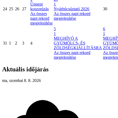
Ünnepi
1
24
25
26
27
koszorúzás
Nyárbúcsúztató 2026
30
Az összes
Az összes napi rekord
napi rekord
megjelenítése
megjelenítése
5
6
1
1
MEGHÍVÓ A
MEGHÍ
31
1
2
3
4
GYÜMÖLCS- ÉS
GYÜMÖ
ZÖLDSÉGKIÁLLÍTÁSRA
ZÖLDS
Az összes napi rekord
Az össze
megjelenítése
megjelen
Aktuális időjárás
ma, szombat 8. 8. 2026