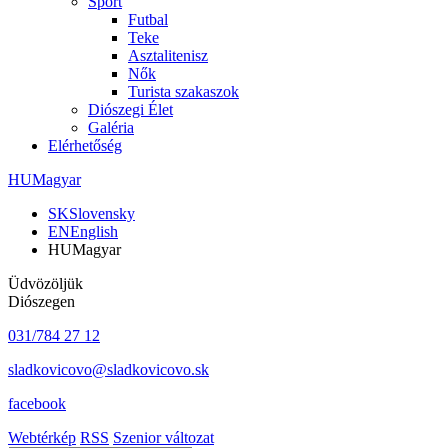
Sport
Futbal
Teke
Asztalitenisz
Nők
Turista szakaszok
Diószegi Élet
Galéria
Elérhetőség
HU
Magyar
SK
Slovensky
EN
English
HU
Magyar
Üdvözöljük
Diószegen
031/784 27 12
sladkovicovo@sladkovicovo.sk
facebook
Webtérkép
RSS
Szenior változat