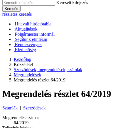
Keresett kifejezés
Keresés
részletes keresés
Hitavali hirdetötábla
Aktualitások
Polgármester informál
Segítünk elintézni
Rendezvények
Elérhetöség
Kezdőlap
Közzététel
Szerződések, megrendelések, számlák
Megrendelések
Megrendelés részlet 64/2019
Megrendelés részlet 64/2019
Számlák
|
Szerződések
Megrendelés száma:
64/2019
Teljesítés leírása: