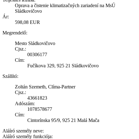
Oprava a čistenie klimatizačných zariadení na MsÚ
Sládkovičovo
Ár:
598,08 EUR
Megrendelő:
Mesto Sládkovičovo
Cjsz.:
00306177
Cím:
Fučíkova 329, 925 21 Sládkovičovo
Szállító:
Zoltán Szemeth, Clíma-Partner
Cjsz.:
43661823
Adószám:
1078578677
Cím:
Cintorínska 95/9, 925 21 Malá Mača
Aláíró személy neve:
Aláíró személy funkciója: