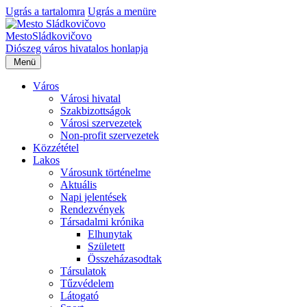
Ugrás a tartalomra
Ugrás a menüre
Mesto
Sládkovičovo
Diószeg
város hivatalos honlapja
Menü
Város
Városi hivatal
Szakbizottságok
Városi szervezetek
Non-profit szervezetek
Közzététel
Lakos
Városunk történelme
Aktuális
Napi jelentések
Rendezvények
Társadalmi krónika
Elhunytak
Született
Összeházasodtak
Társulatok
Tűzvédelem
Látogató