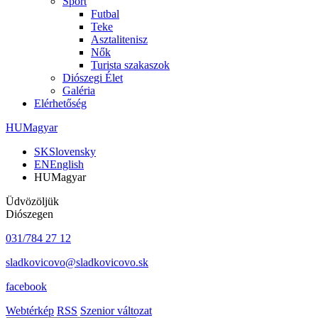
Sport
Futbal
Teke
Asztalitenisz
Nők
Turista szakaszok
Diószegi Élet
Galéria
Elérhetőség
HU
Magyar
SK
Slovensky
EN
English
HU
Magyar
Üdvözöljük
Diószegen
031/784 27 12
sladkovicovo@sladkovicovo.sk
facebook
Webtérkép
RSS
Szenior változat