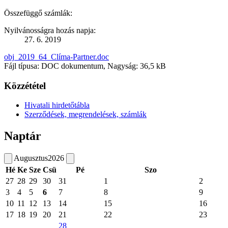
Összefüggő számlák:
Nyilvánosságra hozás napja:
27. 6. 2019
obj_2019_64_Clíma-Partner.doc
Fájl típusa: DOC dokumentum, Nagyság: 36,5 kB
Közzététel
Hivatali hirdetőtábla
Szerződések, megrendelések, számlák
Naptár
Augusztus
2026
Hé
Ke
Sze
Csü
Pé
Szo
27
28
29
30
31
1
2
3
4
5
6
7
8
9
10
11
12
13
14
15
16
17
18
19
20
21
22
23
28