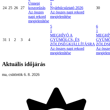
Ünnepi
1
24
25
26
27
koszorúzás
Nyárbúcsúztató 2026
30
Az összes
Az összes napi rekord
napi rekord
megjelenítése
megjelenítése
5
6
1
1
MEGHÍVÓ A
MEGHÍ
31
1
2
3
4
GYÜMÖLCS- ÉS
GYÜMÖ
ZÖLDSÉGKIÁLLÍTÁSRA
ZÖLDS
Az összes napi rekord
Az össze
megjelenítése
megjelen
Aktuális időjárás
ma, csütörtök 6. 8. 2026