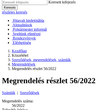
Keresett kifejezés
Keresés
részletes keresés
Hitavali hirdetötábla
Aktualitások
Polgármester informál
Segítünk elintézni
Rendezvények
Elérhetöség
Kezdőlap
Közzététel
Szerződések, megrendelések, számlák
Megrendelések
Megrendelés részlet 56/2022
Megrendelés részlet 56/2022
Számlák
|
Szerződések
Megrendelés száma:
56/2022
Teljesítés leírása: