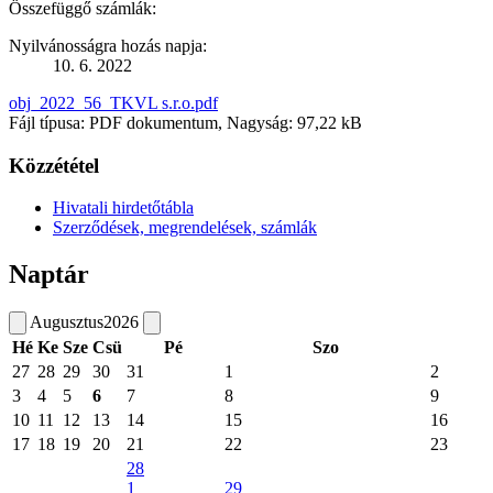
Összefüggő számlák:
Nyilvánosságra hozás napja:
10. 6. 2022
obj_2022_56_TKVL s.r.o.pdf
Fájl típusa: PDF dokumentum, Nagyság: 97,22 kB
Közzététel
Hivatali hirdetőtábla
Szerződések, megrendelések, számlák
Naptár
Augusztus
2026
Hé
Ke
Sze
Csü
Pé
Szo
27
28
29
30
31
1
2
3
4
5
6
7
8
9
10
11
12
13
14
15
16
17
18
19
20
21
22
23
28
1
29