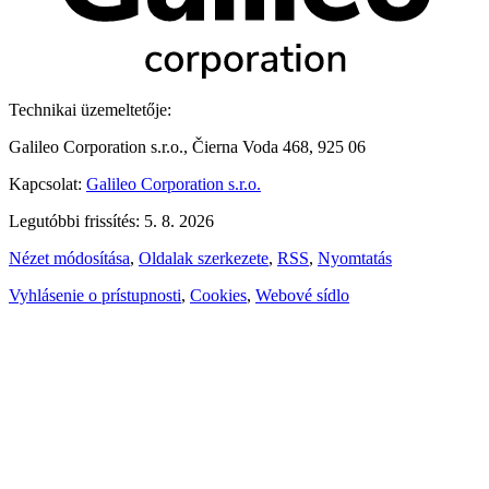
Technikai üzemeltetője:
Galileo Corporation s.r.o., Čierna Voda 468, 925 06
Kapcsolat:
Galileo Corporation s.r.o.
Legutóbbi frissítés: 5. 8. 2026
Nézet módosítása
,
Oldalak szerkezete
,
RSS
,
Nyomtatás
Vyhlásenie o prístupnosti
,
Cookies
,
Webové sídlo