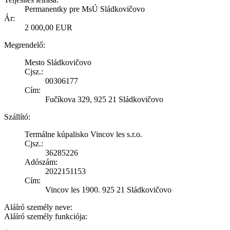
Permanentky pre MsÚ Sládkovičovo
Ár:
2 000,00 EUR
Megrendelő:
Mesto Sládkovičovo
Cjsz.:
00306177
Cím:
Fučíkova 329, 925 21 Sládkovičovo
Szállító:
Termálne kúpalisko Vincov les s.r.o.
Cjsz.:
36285226
Adószám:
2022151153
Cím:
Vincov les 1900. 925 21 Sládkovičovo
Aláíró személy neve:
Aláíró személy funkciója: