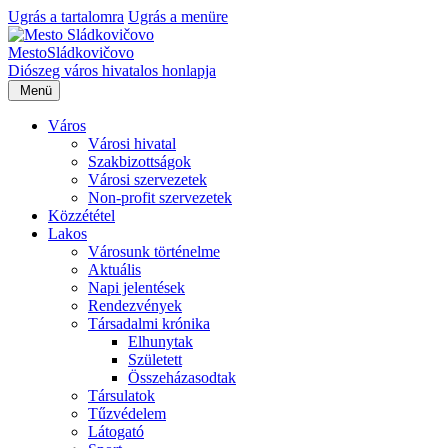
Ugrás a tartalomra
Ugrás a menüre
Mesto
Sládkovičovo
Diószeg
város hivatalos honlapja
Menü
Város
Városi hivatal
Szakbizottságok
Városi szervezetek
Non-profit szervezetek
Közzététel
Lakos
Városunk történelme
Aktuális
Napi jelentések
Rendezvények
Társadalmi krónika
Elhunytak
Született
Összeházasodtak
Társulatok
Tűzvédelem
Látogató