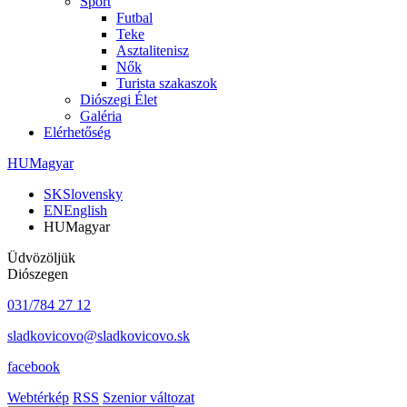
Sport
Futbal
Teke
Asztalitenisz
Nők
Turista szakaszok
Diószegi Élet
Galéria
Elérhetőség
HU
Magyar
SK
Slovensky
EN
English
HU
Magyar
Üdvözöljük
Diószegen
031/784 27 12
sladkovicovo@sladkovicovo.sk
facebook
Webtérkép
RSS
Szenior változat