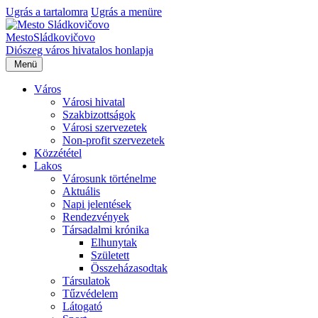
Ugrás a tartalomra
Ugrás a menüre
Mesto
Sládkovičovo
Diószeg
város hivatalos honlapja
Menü
Város
Városi hivatal
Szakbizottságok
Városi szervezetek
Non-profit szervezetek
Közzététel
Lakos
Városunk történelme
Aktuális
Napi jelentések
Rendezvények
Társadalmi krónika
Elhunytak
Született
Összeházasodtak
Társulatok
Tűzvédelem
Látogató