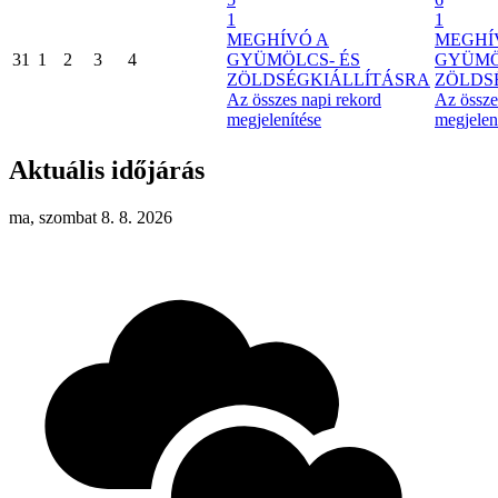
1
1
MEGHÍVÓ A
MEGHÍ
31
1
2
3
4
GYÜMÖLCS- ÉS
GYÜMÖ
ZÖLDSÉGKIÁLLÍTÁSRA
ZÖLDS
Az összes napi rekord
Az össze
megjelenítése
megjelen
Aktuális időjárás
ma, szombat 8. 8. 2026