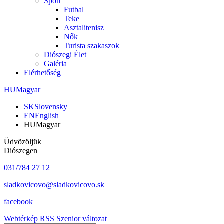
Sport
Futbal
Teke
Asztalitenisz
Nők
Turista szakaszok
Diószegi Élet
Galéria
Elérhetőség
HU
Magyar
SK
Slovensky
EN
English
HU
Magyar
Üdvözöljük
Diószegen
031/784 27 12
sladkovicovo@sladkovicovo.sk
facebook
Webtérkép
RSS
Szenior változat