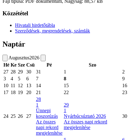
Fájl típusa: PDF dokumentum, Nagyság: 88,57 kB
Közzététel
Hivatali hirdetőtábla
Szerződések, megrendelések, számlák
Naptár
Augusztus
2026
Hé
Ke
Sze
Csü
Pé
Szo
27
28
29
30
31
1
2
3
4
5
6
7
8
9
10
11
12
13
14
15
16
17
18
19
20
21
22
23
28
1
29
Ünnepi
1
24
25
26
27
koszorúzás
Nyárbúcsúztató 2026
30
Az összes
Az összes napi rekord
napi rekord
megjelenítése
megjelenítése
5
6