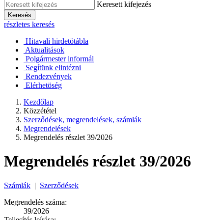
Keresett kifejezés
Keresés
részletes keresés
Hitavali hirdetötábla
Aktualitások
Polgármester informál
Segítünk elintézni
Rendezvények
Elérhetöség
Kezdőlap
Közzététel
Szerződések, megrendelések, számlák
Megrendelések
Megrendelés részlet 39/2026
Megrendelés részlet 39/2026
Számlák
|
Szerződések
Megrendelés száma:
39/2026
Teljesítés leírása: