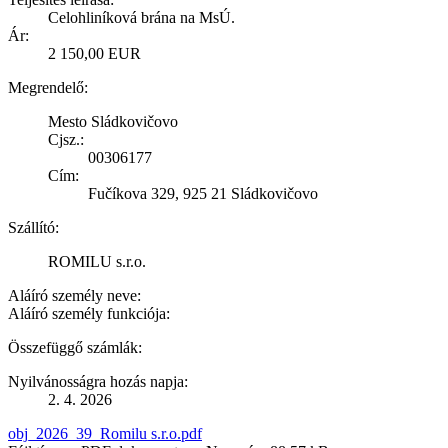
Celohliníková brána na MsÚ.
Ár:
2 150,00 EUR
Megrendelő:
Mesto Sládkovičovo
Cjsz.:
00306177
Cím:
Fučíkova 329, 925 21 Sládkovičovo
Szállító:
ROMILU s.r.o.
Aláíró személy neve:
Aláíró személy funkciója:
Összefüggő számlák:
Nyilvánosságra hozás napja:
2. 4. 2026
obj_2026_39_Romilu s.r.o.pdf