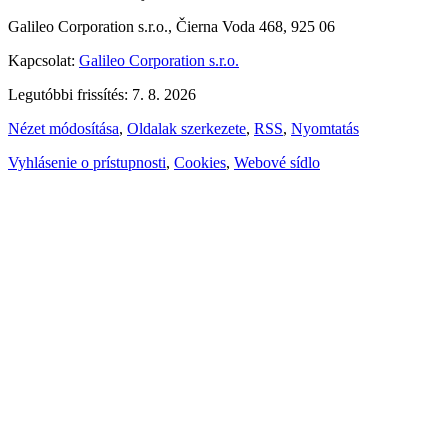
Galileo Corporation s.r.o., Čierna Voda 468, 925 06
Kapcsolat:
Galileo Corporation s.r.o.
Legutóbbi frissítés: 7. 8. 2026
Nézet módosítása
,
Oldalak szerkezete
,
RSS
,
Nyomtatás
Vyhlásenie o prístupnosti
,
Cookies
,
Webové sídlo