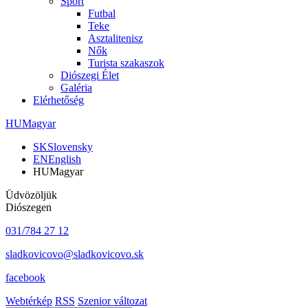
Sport
Futbal
Teke
Asztalitenisz
Nők
Turista szakaszok
Diószegi Élet
Galéria
Elérhetőség
HU
Magyar
SK
Slovensky
EN
English
HU
Magyar
Üdvözöljük
Diószegen
031/784 27 12
sladkovicovo@sladkovicovo.sk
facebook
Webtérkép
RSS
Szenior változat