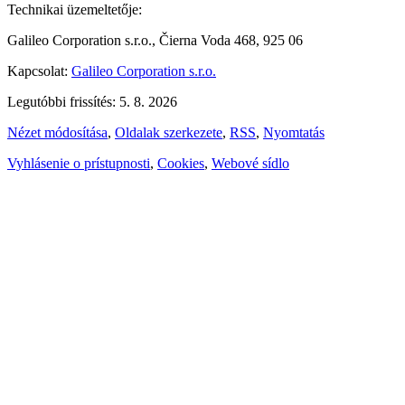
Technikai üzemeltetője:
Galileo Corporation s.r.o., Čierna Voda 468, 925 06
Kapcsolat:
Galileo Corporation s.r.o.
Legutóbbi frissítés: 5. 8. 2026
Nézet módosítása
,
Oldalak szerkezete
,
RSS
,
Nyomtatás
Vyhlásenie o prístupnosti
,
Cookies
,
Webové sídlo