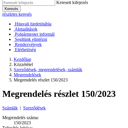
Keresett kifejezés
Keresés
részletes keresés
Hitavali hirdetötábla
Aktualitások
Polgármester informál
Segítünk elintézni
Rendezvények
Elérhetöség
Kezdőlap
Közzététel
Szerződések, megrendelések, számlák
Megrendelések
Megrendelés részlet 150/2023
Megrendelés részlet 150/2023
Számlák
|
Szerződések
Megrendelés száma:
150/2023
Teljesítés leírása: