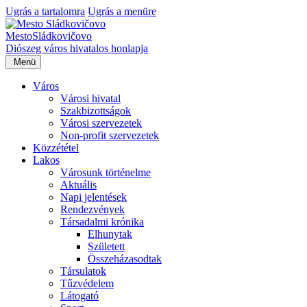
Ugrás a tartalomra
Ugrás a menüre
Mesto
Sládkovičovo
Diószeg
város hivatalos honlapja
Menü
Város
Városi hivatal
Szakbizottságok
Városi szervezetek
Non-profit szervezetek
Közzététel
Lakos
Városunk történelme
Aktuális
Napi jelentések
Rendezvények
Társadalmi krónika
Elhunytak
Született
Összeházasodtak
Társulatok
Tűzvédelem
Látogató