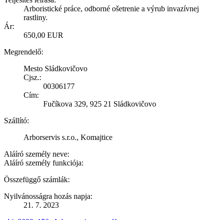
Arboristické práce, odborné ošetrenie a výrub invazívnej
rastliny.
Ár:
650,00 EUR
Megrendelő:
Mesto Sládkovičovo
Cjsz.:
00306177
Cím:
Fučíkova 329, 925 21 Sládkovičovo
Szállító:
Arborservis s.r.o., Komajtice
Aláíró személy neve:
Aláíró személy funkciója:
Összefüggő számlák:
Nyilvánosságra hozás napja:
21. 7. 2023