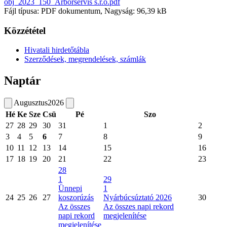
obj_2023_150_Arborservis s.r.o.pdf
Fájl típusa: PDF dokumentum, Nagyság: 96,39 kB
Közzététel
Hivatali hirdetőtábla
Szerződések, megrendelések, számlák
Naptár
Augusztus
2026
Hé
Ke
Sze
Csü
Pé
Szo
27
28
29
30
31
1
2
3
4
5
6
7
8
9
10
11
12
13
14
15
16
17
18
19
20
21
22
23
28
1
29
Ünnepi
1
24
25
26
27
koszorúzás
Nyárbúcsúztató 2026
30
Az összes
Az összes napi rekord
napi rekord
megjelenítése
megjelenítése