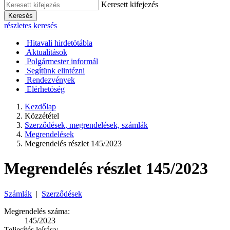
Keresett kifejezés
Keresés
részletes keresés
Hitavali hirdetötábla
Aktualitások
Polgármester informál
Segítünk elintézni
Rendezvények
Elérhetöség
Kezdőlap
Közzététel
Szerződések, megrendelések, számlák
Megrendelések
Megrendelés részlet 145/2023
Megrendelés részlet 145/2023
Számlák
|
Szerződések
Megrendelés száma:
145/2023
Teljesítés leírása: