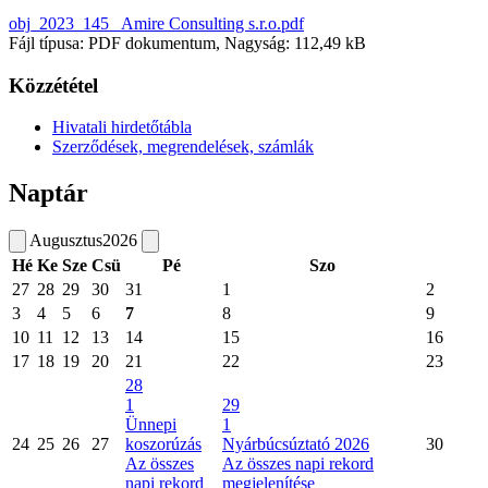
obj_2023_145_ Amire Consulting s.r.o.pdf
Fájl típusa: PDF dokumentum, Nagyság: 112,49 kB
Közzététel
Hivatali hirdetőtábla
Szerződések, megrendelések, számlák
Naptár
Augusztus
2026
Hé
Ke
Sze
Csü
Pé
Szo
27
28
29
30
31
1
2
3
4
5
6
7
8
9
10
11
12
13
14
15
16
17
18
19
20
21
22
23
28
1
29
Ünnepi
1
24
25
26
27
koszorúzás
Nyárbúcsúztató 2026
30
Az összes
Az összes napi rekord
napi rekord
megjelenítése