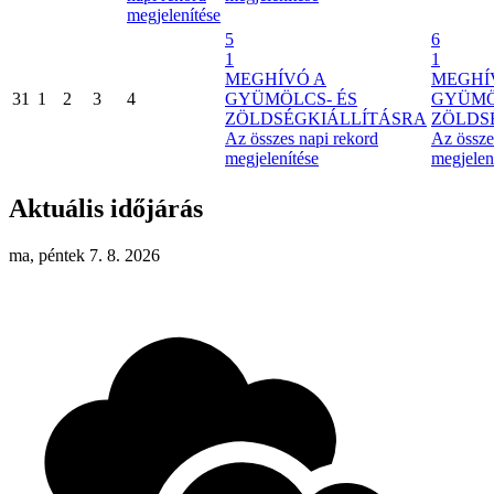
megjelenítése
5
6
1
1
MEGHÍVÓ A
MEGHÍ
31
1
2
3
4
GYÜMÖLCS- ÉS
GYÜMÖ
ZÖLDSÉGKIÁLLÍTÁSRA
ZÖLDS
Az összes napi rekord
Az össze
megjelenítése
megjelen
Aktuális időjárás
ma, péntek 7. 8. 2026