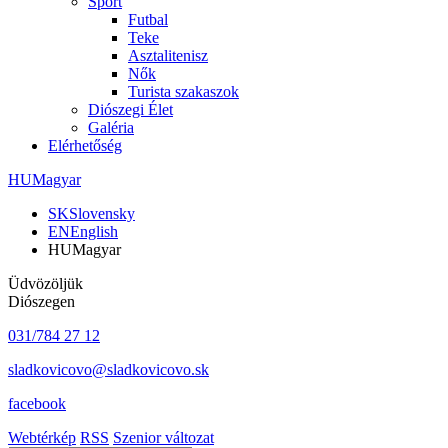
Sport
Futbal
Teke
Asztalitenisz
Nők
Turista szakaszok
Diószegi Élet
Galéria
Elérhetőség
HU
Magyar
SK
Slovensky
EN
English
HU
Magyar
Üdvözöljük
Diószegen
031/784 27 12
sladkovicovo@sladkovicovo.sk
facebook
Webtérkép
RSS
Szenior változat