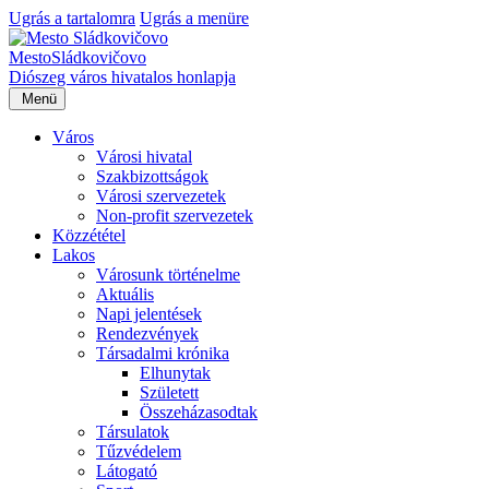
Ugrás a tartalomra
Ugrás a menüre
Mesto
Sládkovičovo
Diószeg
város hivatalos honlapja
Menü
Város
Városi hivatal
Szakbizottságok
Városi szervezetek
Non-profit szervezetek
Közzététel
Lakos
Városunk történelme
Aktuális
Napi jelentések
Rendezvények
Társadalmi krónika
Elhunytak
Született
Összeházasodtak
Társulatok
Tűzvédelem
Látogató