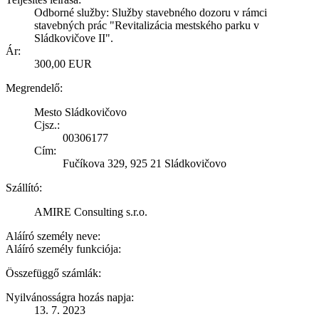
Odborné služby: Služby stavebného dozoru v rámci
stavebných prác "Revitalizácia mestského parku v
Sládkovičove II".
Ár:
300,00 EUR
Megrendelő:
Mesto Sládkovičovo
Cjsz.:
00306177
Cím:
Fučíkova 329, 925 21 Sládkovičovo
Szállító:
AMIRE Consulting s.r.o.
Aláíró személy neve:
Aláíró személy funkciója:
Összefüggő számlák:
Nyilvánosságra hozás napja:
13. 7. 2023