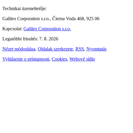
Technikai üzemeltetője:
Galileo Corporation s.r.o., Čierna Voda 468, 925 06
Kapcsolat:
Galileo Corporation s.r.o.
Legutóbbi frissítés: 7. 8. 2026
Nézet módosítása
,
Oldalak szerkezete
,
RSS
,
Nyomtatás
Vyhlásenie o prístupnosti
,
Cookies
,
Webové sídlo