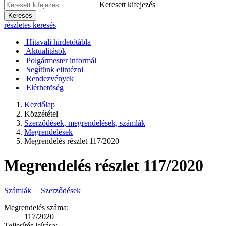
Keresett kifejezés
Keresés
részletes keresés
Hitavali hirdetötábla
Aktualitások
Polgármester informál
Segítünk elintézni
Rendezvények
Elérhetöség
Kezdőlap
Közzététel
Szerződések, megrendelések, számlák
Megrendelések
Megrendelés részlet 117/2020
Megrendelés részlet 117/2020
Számlák
|
Szerződések
Megrendelés száma:
117/2020
Teljesítés leírása: