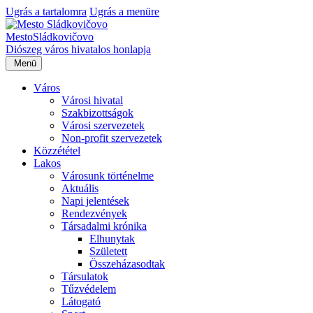
Ugrás a tartalomra
Ugrás a menüre
Mesto
Sládkovičovo
Diószeg
város hivatalos honlapja
Menü
Város
Városi hivatal
Szakbizottságok
Városi szervezetek
Non-profit szervezetek
Közzététel
Lakos
Városunk történelme
Aktuális
Napi jelentések
Rendezvények
Társadalmi krónika
Elhunytak
Született
Összeházasodtak
Társulatok
Tűzvédelem
Látogató