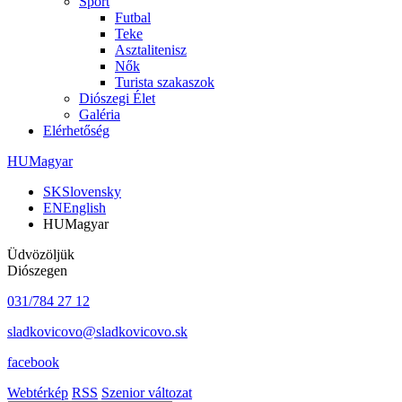
Sport
Futbal
Teke
Asztalitenisz
Nők
Turista szakaszok
Diószegi Élet
Galéria
Elérhetőség
HU
Magyar
SK
Slovensky
EN
English
HU
Magyar
Üdvözöljük
Diószegen
031/784 27 12
sladkovicovo@sladkovicovo.sk
facebook
Webtérkép
RSS
Szenior változat