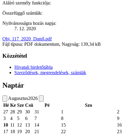
Aláíró személy funkciója:
Összefüggő számlák:
Nyilvánosságra hozás napja:
7. 12. 2020
Obj. 117_2020_Daniš.pdf
Fájl típusa: PDF dokumentum, Nagyság: 139,34 kB
Közzététel
Hivatali hirdetőtábla
Szerződések, megrendelések, számlák
Naptár
Augusztus
2026
Hé
Ke
Sze
Csü
Pé
Szo
27
28
29
30
31
1
2
3
4
5
6
7
8
9
10
11
12
13
14
15
16
17
18
19
20
21
22
23