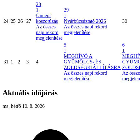
28
1
29
Ünnepi
1
24
25
26
27
koszorúzás
Nyárbúcsúztató 2026
30
Az összes
Az összes napi rekord
napi rekord
megjelenítése
megjelenítése
5
6
1
1
MEGHÍVÓ A
MEGHÍ
31
1
2
3
4
GYÜMÖLCS- ÉS
GYÜMÖ
ZÖLDSÉGKIÁLLÍTÁSRA
ZÖLDS
Az összes napi rekord
Az össze
megjelenítése
megjelen
Aktuális időjárás
ma, hétfő 10. 8. 2026