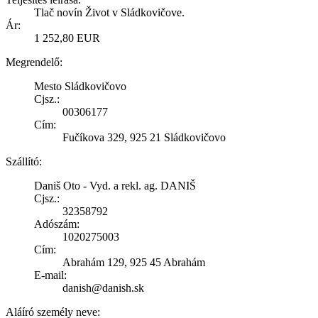
Tlač novín Život v Sládkovičove.
Ár:
1 252,80 EUR
Megrendelő:
Mesto Sládkovičovo
Cjsz.:
00306177
Cím:
Fučíkova 329, 925 21 Sládkovičovo
Szállító:
Daniš Oto - Vyd. a rekl. ag. DANIŠ
Cjsz.:
32358792
Adószám:
1020275003
Cím:
Abrahám 129, 925 45 Abrahám
E-mail:
danish@danish.sk
Aláíró személy neve: