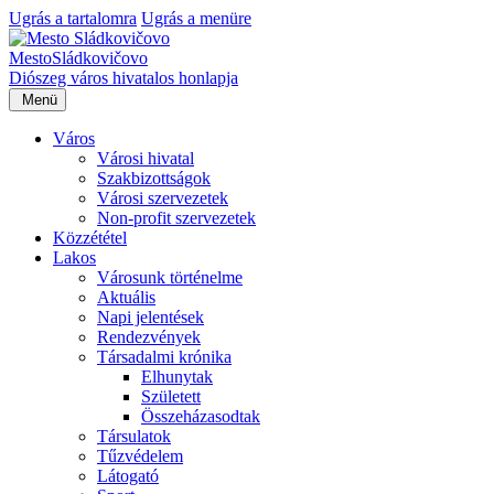
Ugrás a tartalomra
Ugrás a menüre
Mesto
Sládkovičovo
Diószeg
város hivatalos honlapja
Menü
Város
Városi hivatal
Szakbizottságok
Városi szervezetek
Non-profit szervezetek
Közzététel
Lakos
Városunk történelme
Aktuális
Napi jelentések
Rendezvények
Társadalmi krónika
Elhunytak
Született
Összeházasodtak
Társulatok
Tűzvédelem
Látogató