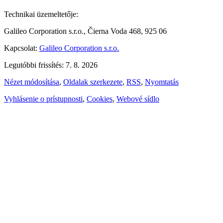
Technikai üzemeltetője:
Galileo Corporation s.r.o., Čierna Voda 468, 925 06
Kapcsolat:
Galileo Corporation s.r.o.
Legutóbbi frissítés: 7. 8. 2026
Nézet módosítása
,
Oldalak szerkezete
,
RSS
,
Nyomtatás
Vyhlásenie o prístupnosti
,
Cookies
,
Webové sídlo