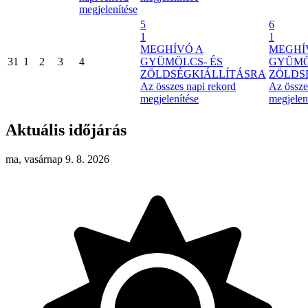
megjelenítése
5
6
1
1
MEGHÍVÓ A
MEGHÍ
31
1
2
3
4
GYÜMÖLCS- ÉS
GYÜMÖ
ZÖLDSÉGKIÁLLÍTÁSRA
ZÖLDS
Az összes napi rekord
Az össze
megjelenítése
megjelen
Aktuális időjárás
ma, vasárnap 9. 8. 2026