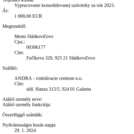
Vypracovanie konsolidovanej uzávierky za rok 2023.
Ár:
1 000,00 EUR
Megrendelő:
Mesto Sládkovičovo
Cjsz.:
00306177
Cím:
Fučíkova 329, 925 21 Sládkovičovo
Szállító:
ANDRA - vzdelávacie centrum n.o.
Cím:
sídl. Hanza 315/5, 924 01 Galanta
Aláíró személy neve:
Aláíró személy funkciója:
Összefüggő számlák:
Nyilvánosságra hozás napja:
29. 1. 2024