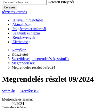
Keresett kifejezés
Keresés
részletes keresés
Hitavali hirdetötábla
Aktualitások
Polgármester informál
Segítünk elintézni
Rendezvények
Elérhetöség
Kezdőlap
Közzététel
Szerződések, megrendelések, számlák
Megrendelések
Megrendelés részlet 09/2024
Megrendelés részlet 09/2024
Számlák
|
Szerződések
Megrendelés száma:
09/2024
Teljesítés leírása: