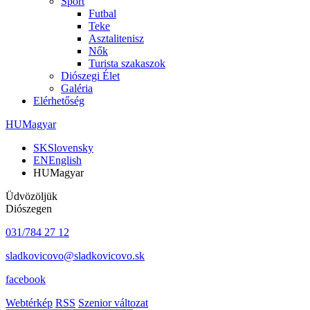
Sport
Futbal
Teke
Asztalitenisz
Nők
Turista szakaszok
Diószegi Élet
Galéria
Elérhetőség
HU
Magyar
SK
Slovensky
EN
English
HU
Magyar
Üdvözöljük
Diószegen
031/784 27 12
sladkovicovo@sladkovicovo.sk
facebook
Webtérkép
RSS
Szenior változat