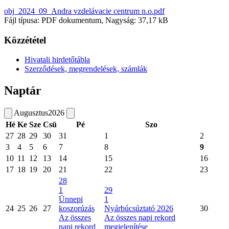
obj_2024_09_Andra vzdelávacie centrum n.o.pdf
Fájl típusa: PDF dokumentum, Nagyság: 37,17 kB
Közzététel
Hivatali hirdetőtábla
Szerződések, megrendelések, számlák
Naptár
Augusztus
2026
Hé
Ke
Sze
Csü
Pé
Szo
27
28
29
30
31
1
2
3
4
5
6
7
8
9
10
11
12
13
14
15
16
17
18
19
20
21
22
23
28
1
29
Ünnepi
1
24
25
26
27
koszorúzás
Nyárbúcsúztató 2026
30
Az összes
Az összes napi rekord
napi rekord
megjelenítése