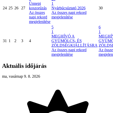
Ünnepi
1
24
25
26
27
koszorúzás
Nyárbúcsúztató 2026
30
Az összes
Az összes napi rekord
napi rekord
megjelenítése
megjelenítése
5
6
1
1
MEGHÍVÓ A
MEGHÍ
31
1
2
3
4
GYÜMÖLCS- ÉS
GYÜMÖ
ZÖLDSÉGKIÁLLÍTÁSRA
ZÖLDS
Az összes napi rekord
Az össze
megjelenítése
megjelen
Aktuális időjárás
ma, vasárnap 9. 8. 2026