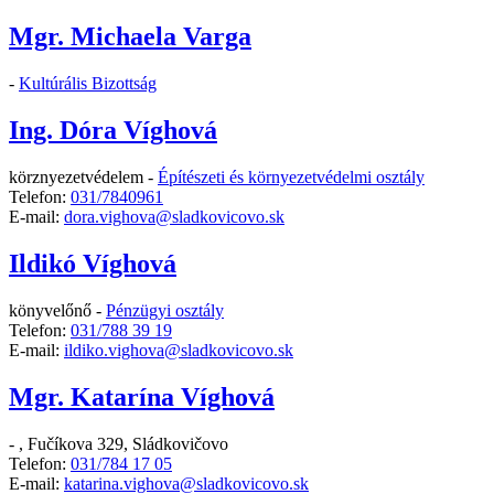
Mgr. Michaela Varga
-
Kultúrális Bizottság
Ing. Dóra Víghová
körznyezetvédelem -
Építészeti és környezetvédelmi osztály
Telefon:
031/7840961
E-mail:
dora.vighova@sladkovicovo.sk
Ildikó Víghová
könyvelőnő -
Pénzügyi osztály
Telefon:
031/788 39 19
E-mail:
ildiko.vighova@sladkovicovo.sk
Mgr. Katarína Víghová
-
,
Fučíkova 329, Sládkovičovo
Telefon:
031/784 17 05
E-mail:
katarina.vighova@sladkovicovo.sk