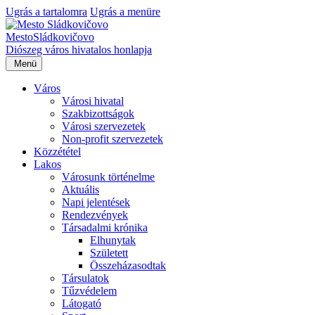
Ugrás a tartalomra
Ugrás a menüre
Mesto
Sládkovičovo
Diószeg
város hivatalos honlapja
Menü
Város
Városi hivatal
Szakbizottságok
Városi szervezetek
Non-profit szervezetek
Közzététel
Lakos
Városunk történelme
Aktuális
Napi jelentések
Rendezvények
Társadalmi krónika
Elhunytak
Született
Összeházasodtak
Társulatok
Tűzvédelem
Látogató