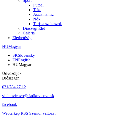
Sport
Futbal
Teke
Asztalitenisz
Nők
Turista szakaszok
Diószegi Élet
Galéria
Elérhetőség
HU
Magyar
SK
Slovensky
EN
English
HU
Magyar
Üdvözöljük
Diószegen
031/784 27 12
sladkovicovo@sladkovicovo.sk
facebook
Webtérkép
RSS
Szenior változat