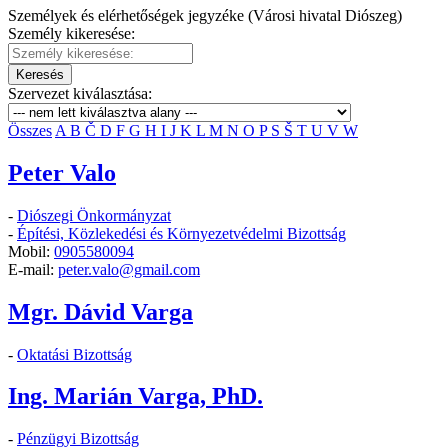
Személyek és elérhetőségek jegyzéke (Városi hivatal Diószeg)
Személy kikeresése:
Keresés
Szervezet kiválasztása:
Összes
A
B
Č
D
F
G
H
I
J
K
L
M
N
O
P
S
Š
T
U
V
W
Peter Valo
-
Diószegi Önkormányzat
-
Építési, Közlekedési és Környezetvédelmi Bizottság
Mobil:
0905580094
E-mail:
peter.valo@gmail.com
Mgr. Dávid Varga
-
Oktatási Bizottság
Ing. Marián Varga, PhD.
-
Pénzügyi Bizottság