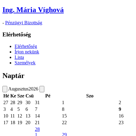
Ing. Mária Víghová
-
Pénzügyi Bizottság
Elérhetőség
Elérhetőség
Írjon nekünk
Lista
Személyek
Naptár
Augusztus
2026
Hé
Ke
Sze
Csü
Pé
Szo
27
28
29
30
31
1
2
3
4
5
6
7
8
9
10
11
12
13
14
15
16
17
18
19
20
21
22
23
28
1
29