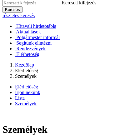
Keresett kifejezés
Keresés
részletes keresés
Hitavali hirdetötábla
Aktualitások
Polgármester informál
Segítünk elintézni
Rendezvények
Elérhetöség
Kezdőlap
Elérhetőség
Személyek
Elérhetőség
Írjon nekünk
Lista
Személyek
Személyek