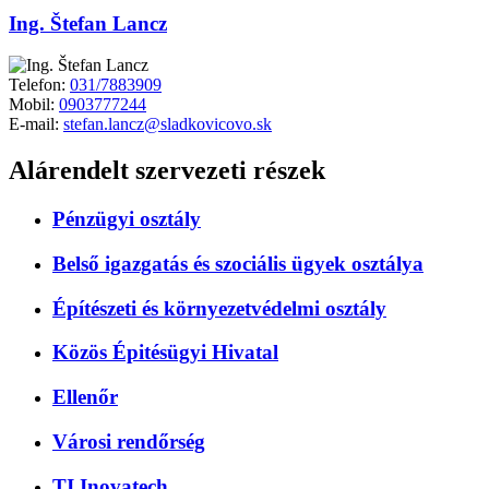
Ing. Štefan Lancz
Telefon:
031/7883909
Mobil:
0903777244
E-mail:
stefan.lancz@sladkovicovo.sk
Alárendelt szervezeti részek
Pénzügyi osztály
Belső igazgatás és szociális ügyek osztálya
Építészeti és környezetvédelmi osztály
Közös Épitésügyi Hivatal
Ellenőr
Városi rendőrség
TI Inovatech