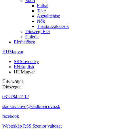
Sport
Futbal
Teke
Asztalitenisz
Nők
Turista szakaszok
Diószegi Élet
Galéria
Elérhetőség
HU
Magyar
SK
Slovensky
EN
English
HU
Magyar
Üdvözöljük
Diószegen
031/784 27 12
sladkovicovo@sladkovicovo.sk
facebook
Webtérkép
RSS
Szenior változat