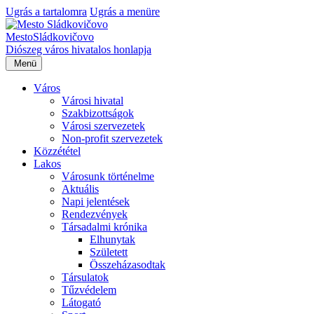
Ugrás a tartalomra
Ugrás a menüre
Mesto
Sládkovičovo
Diószeg
város hivatalos honlapja
Menü
Város
Városi hivatal
Szakbizottságok
Városi szervezetek
Non-profit szervezetek
Közzététel
Lakos
Városunk történelme
Aktuális
Napi jelentések
Rendezvények
Társadalmi krónika
Elhunytak
Született
Összeházasodtak
Társulatok
Tűzvédelem
Látogató