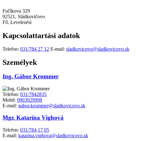
Fučíkova 329
92521, Sládkovičovo
Fő, Levelezési
Kapcsolattartási adatok
Telefon:
031/784 27 12
E-mail:
sladkovicovo@sladkovicovo.sk
Személyek
Ing. Gábor Krommer
Telefon:
031/7842835
Mobil:
0903929998
E-mail:
gabor.krommer@sladkovicovo.sk
Mgr. Katarína Víghová
Telefon:
031/784 17 05
E-mail:
katarina.vighova@sladkovicovo.sk