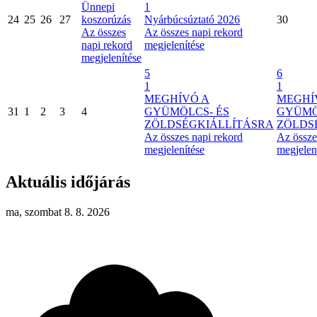
Ünnepi
1
24
25
26
27
koszorúzás
Nyárbúcsúztató 2026
30
Az összes
Az összes napi rekord
napi rekord
megjelenítése
megjelenítése
5
6
1
1
MEGHÍVÓ A
MEGHÍ
31
1
2
3
4
GYÜMÖLCS- ÉS
GYÜMÖ
ZÖLDSÉGKIÁLLÍTÁSRA
ZÖLDS
Az összes napi rekord
Az össze
megjelenítése
megjelen
Aktuális időjárás
ma, szombat 8. 8. 2026