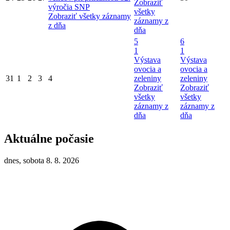
Zobraziť
výročia SNP
všetky
Zobraziť všetky záznamy
záznamy z
z dňa
dňa
5
6
1
1
Výstava
Výstava
ovocia a
ovocia a
31
1
2
3
4
zeleniny
zeleniny
Zobraziť
Zobraziť
všetky
všetky
záznamy z
záznamy z
dňa
dňa
Aktuálne počasie
dnes, sobota 8. 8. 2026