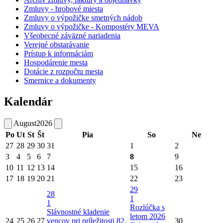
Zmluvy - hrobové miesta
Zmluvy o výpožičke smetných nádob
Zmluvy o výpožičke - Kompostéry MEVA
Všeobecné záväzné nariadenia
Verejné obstarávanie
Prístup k informáciám
Hospodárenie mesta
Dotácie z rozpočtu mesta
Smernice a dokumenty
Kalendár
August
2026
Po
Ut
St
Št
Pia
So
Ne
27
28
29
30
31
1
2
3
4
5
6
7
8
9
10
11
12
13
14
15
16
17
18
19
20
21
22
23
29
28
1
1
Rozlúčka s
Slávnostné kladenie
letom 2026
24
25
26
27
vencov pri príležitosti 82.
30