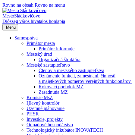
Rovno na obsah
Rovno na menu
Mesto
Sládkovičovo
Diószeg
város hivatalos honlapja
Menu
Samospráva
Primátor mesta
Primátor informuje
Mestský úrad
Organizačná štruktúra
Mestské zastupiteľstvo
Členovia mestského zastupiteľstva
Oznámenie funkcií, zamestnaní, činností
a majetkových pomerov verejných funkcionárov
Rokovací poriadok MZ
Zasadnutia MZ
Komisie MsZ
Hlavný kontrolór
Územné plánovanie
PHSR
Investície, projekty
Odpadové hospodárstvo
Technologický inkubátor INOVATECH