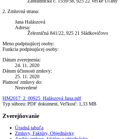
Záhradnícka č. 1559/58, 925 22 Veľké Úľany
2. Zmluvná strana:
Jana Halászová
Adresa:
Železničná 841/22, 925 21 Sládkovičovo
Meno podpisujúcej osoby:
Funkcia podpisujúcej osoby:
Dátum zverejnenia:
24. 11. 2020
Dátum účinnosti zmluvy:
25. 11. 2020
Platnosť zmluvy do:
Neuvedené
HM2017_2_00925_Halászová Jana.pdf
Typ súboru: PDF dokument, Veľkosť: 1,33 MB
Zverejňovanie
Úradná tabuľa
Zmluvy, Faktúry, Objednávky
Archív zmluvy, faktúry a objednávky