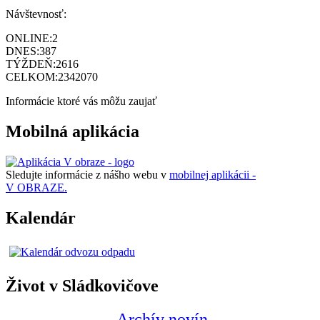
Návštevnosť:
ONLINE:
2
DNES:
387
TÝŽDEŇ:
2616
CELKOM:
2342070
Informácie ktoré vás môžu zaujať
Mobilná aplikácia
Sledujte informácie z nášho webu v
mobilnej aplikácii -
V OBRAZE.
Kalendár
Život v Sládkovičove
Archív novín