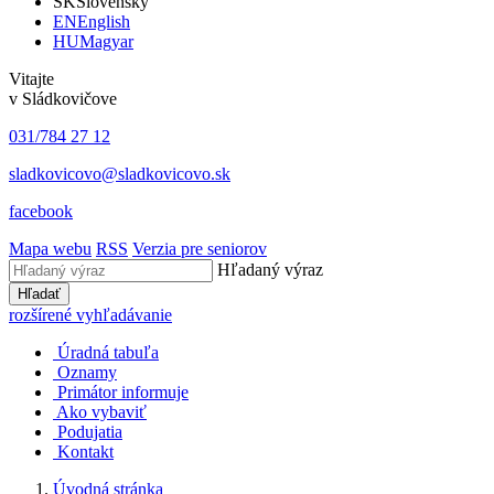
SK
Slovensky
EN
English
HU
Magyar
Vitajte
v Sládkovičove
031/784 27 12
sladkovicovo@sladkovicovo.sk
facebook
Mapa webu
RSS
Verzia pre seniorov
Hľadaný výraz
Hľadať
rozšírené vyhľadávanie
Úradná tabuľa
Oznamy
Primátor informuje
Ako vybaviť
Podujatia
Kontakt
Úvodná stránka