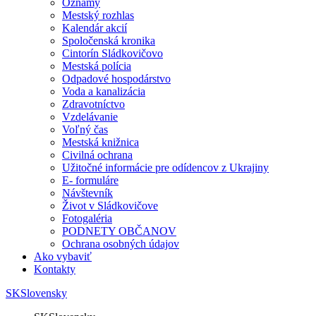
Oznamy
Mestský rozhlas
Kalendár akcií
Spoločenská kronika
Cintorín Sládkovičovo
Mestská polícia
Odpadové hospodárstvo
Voda a kanalizácia
Zdravotníctvo
Vzdelávanie
Voľný čas
Mestská knižnica
Civilná ochrana
Užitočné informácie pre odídencov z Ukrajiny
E- formuláre
Návštevník
Život v Sládkovičove
Fotogaléria
PODNETY OBČANOV
Ochrana osobných údajov
Ako vybaviť
Kontakty
SK
Slovensky