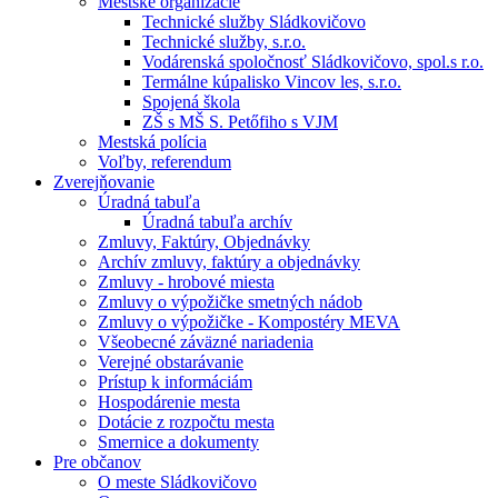
Mestské organizácie
Technické služby Sládkovičovo
Technické služby, s.r.o.
Vodárenská spoločnosť Sládkovičovo, spol.s r.o.
Termálne kúpalisko Vincov les, s.r.o.
Spojená škola
ZŠ s MŠ S. Petőfiho s VJM
Mestská polícia
Voľby, referendum
Zverejňovanie
Úradná tabuľa
Úradná tabuľa archív
Zmluvy, Faktúry, Objednávky
Archív zmluvy, faktúry a objednávky
Zmluvy - hrobové miesta
Zmluvy o výpožičke smetných nádob
Zmluvy o výpožičke - Kompostéry MEVA
Všeobecné záväzné nariadenia
Verejné obstarávanie
Prístup k informáciám
Hospodárenie mesta
Dotácie z rozpočtu mesta
Smernice a dokumenty
Pre občanov
O meste Sládkovičovo