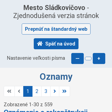
Mesto Sládkovičovo
-
Zjednodušená verzia stránok
Prepnúť na štandardný web
Späť na úvod
Nastavenie veľkosti písma
—
+
Oznamy
1
2
3
Zobrazené
1
-
30
z 559