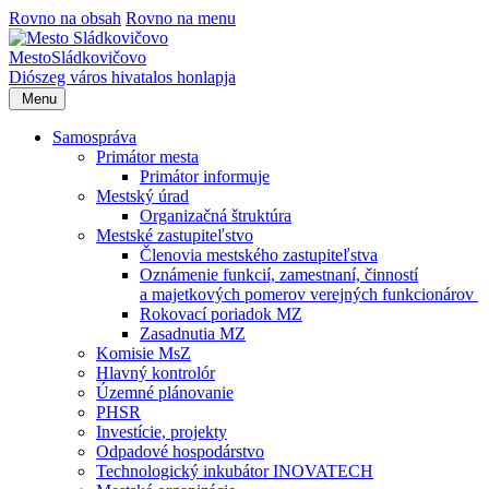
Rovno na obsah
Rovno na menu
Mesto
Sládkovičovo
Diószeg
város hivatalos honlapja
Menu
Samospráva
Primátor mesta
Primátor informuje
Mestský úrad
Organizačná štruktúra
Mestské zastupiteľstvo
Členovia mestského zastupiteľstva
Oznámenie funkcií, zamestnaní, činností
a majetkových pomerov verejných funkcionárov
Rokovací poriadok MZ
Zasadnutia MZ
Komisie MsZ
Hlavný kontrolór
Územné plánovanie
PHSR
Investície, projekty
Odpadové hospodárstvo
Technologický inkubátor INOVATECH