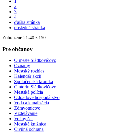
1
2
3
4
ďalšia stránka
posledná stránka
Zobrazené
21
-
40
z 150
Pre občanov
O meste Sládkovičovo
Oznamy
Mestský rozhlas
Kalendár akcií
Spoločenská kronika
Cintorín Sládkovičovo
Mestská polícia
Odpadové hospodárstvo
Voda a kanalizácia
Zdravotníctvo
Vzdelávanie
Voľný čas
Mestská knižnica
Civilná ochrana