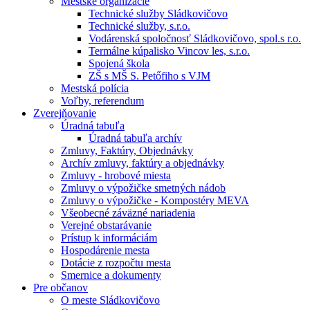
Mestské organizácie
Technické služby Sládkovičovo
Technické služby, s.r.o.
Vodárenská spoločnosť Sládkovičovo, spol.s r.o.
Termálne kúpalisko Vincov les, s.r.o.
Spojená škola
ZŠ s MŠ S. Petőfiho s VJM
Mestská polícia
Voľby, referendum
Zverejňovanie
Úradná tabuľa
Úradná tabuľa archív
Zmluvy, Faktúry, Objednávky
Archív zmluvy, faktúry a objednávky
Zmluvy - hrobové miesta
Zmluvy o výpožičke smetných nádob
Zmluvy o výpožičke - Kompostéry MEVA
Všeobecné záväzné nariadenia
Verejné obstarávanie
Prístup k informáciám
Hospodárenie mesta
Dotácie z rozpočtu mesta
Smernice a dokumenty
Pre občanov
O meste Sládkovičovo