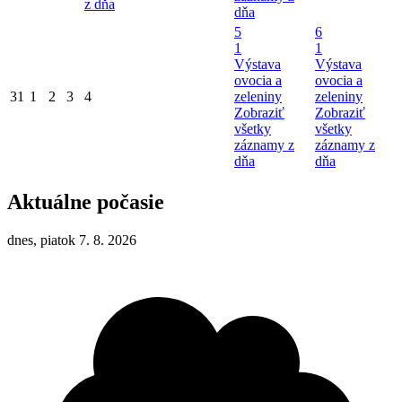
z dňa
dňa
5
6
1
1
Výstava
Výstava
ovocia a
ovocia a
31
1
2
3
4
zeleniny
zeleniny
Zobraziť
Zobraziť
všetky
všetky
záznamy z
záznamy z
dňa
dňa
Aktuálne počasie
dnes, piatok 7. 8. 2026