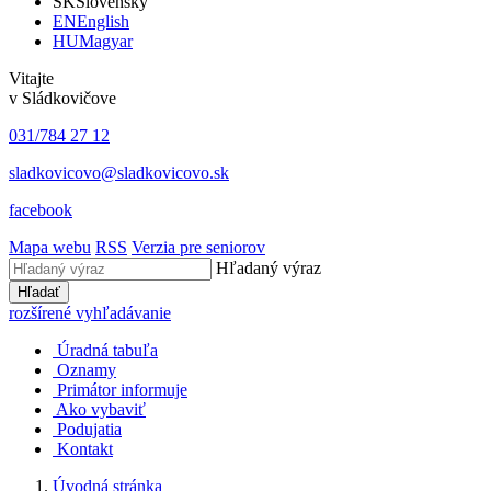
SK
Slovensky
EN
English
HU
Magyar
Vitajte
v Sládkovičove
031/784 27 12
sladkovicovo@sladkovicovo.sk
facebook
Mapa webu
RSS
Verzia pre seniorov
Hľadaný výraz
Hľadať
rozšírené vyhľadávanie
Úradná tabuľa
Oznamy
Primátor informuje
Ako vybaviť
Podujatia
Kontakt
Úvodná stránka