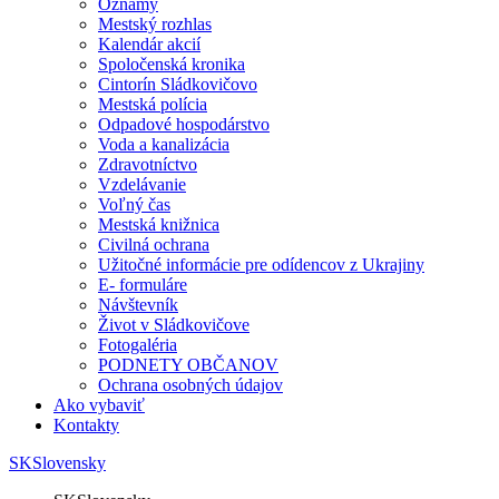
Oznamy
Mestský rozhlas
Kalendár akcií
Spoločenská kronika
Cintorín Sládkovičovo
Mestská polícia
Odpadové hospodárstvo
Voda a kanalizácia
Zdravotníctvo
Vzdelávanie
Voľný čas
Mestská knižnica
Civilná ochrana
Užitočné informácie pre odídencov z Ukrajiny
E- formuláre
Návštevník
Život v Sládkovičove
Fotogaléria
PODNETY OBČANOV
Ochrana osobných údajov
Ako vybaviť
Kontakty
SK
Slovensky