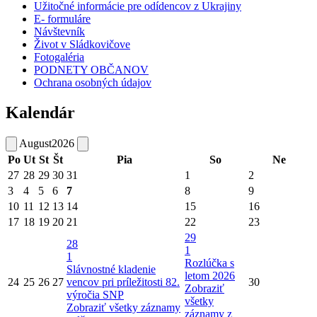
Užitočné informácie pre odídencov z Ukrajiny
E- formuláre
Návštevník
Život v Sládkovičove
Fotogaléria
PODNETY OBČANOV
Ochrana osobných údajov
Kalendár
August
2026
Po
Ut
St
Št
Pia
So
Ne
27
28
29
30
31
1
2
3
4
5
6
7
8
9
10
11
12
13
14
15
16
17
18
19
20
21
22
23
29
28
1
1
Rozlúčka s
Slávnostné kladenie
letom 2026
24
25
26
27
vencov pri príležitosti 82.
30
Zobraziť
výročia SNP
všetky
Zobraziť všetky záznamy
záznamy z