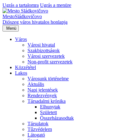
Ugrás a tartalomra
Ugrás a menüre
Mesto
Sládkovičovo
Diószeg
város hivatalos honlapja
Menü
Város
Városi hivatal
Szakbizottságok
Városi szervezetek
Non-profit szervezetek
Közzététel
Lakos
Városunk történelme
Aktuális
Napi jelentések
Rendezvények
Társadalmi krónika
Elhunytak
Született
Összeházasodtak
Társulatok
Tűzvédelem
Látogató