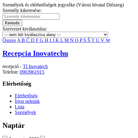
Személyek és elérhetőségek jegyzéke (Városi hivatal Diószeg)
Személy kikeresése:
Keresés
Szervezet kiválasztása:
Összes
A
B
Č
D
F
G
H
I
J
K
L
M
N
O
P
S
Š
T
U
V
W
Recepcia Inovatechu
recepció -
TI Inovatech
Telefon:
0903961915
Elérhetőség
Elérhetőség
Írjon nekünk
Lista
Személyek
Naptár