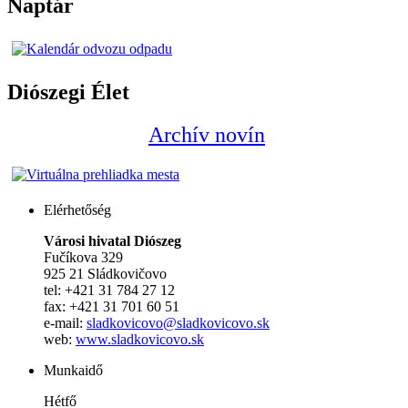
Naptár
Diószegi Élet
Archív novín
Elérhetőség
Városi hivatal Diószeg
Fučíkova 329
925 21 Sládkovičovo
tel: +421 31 784 27 12
fax: +421 31 701 60 51
e-mail:
sladkovicovo@sladkovicovo.sk
web:
www.sladkovicovo.sk
Munkaidő
Hétfő