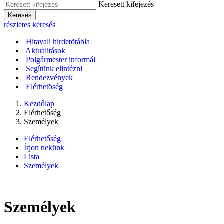
Keresett kifejezés
Keresés
részletes keresés
Hitavali hirdetötábla
Aktualitások
Polgármester informál
Segítünk elintézni
Rendezvények
Elérhetöség
Kezdőlap
Elérhetőség
Személyek
Elérhetőség
Írjon nekünk
Lista
Személyek
Személyek