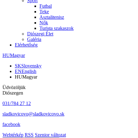
Sport
Futbal
Teke
Asztalitenisz
Nők
Turista szakaszok
Diószegi Élet
Galéria
Elérhetőség
HU
Magyar
SK
Slovensky
EN
English
HU
Magyar
Üdvözöljük
Diószegen
031/784 27 12
sladkovicovo@sladkovicovo.sk
facebook
Webtérkép
RSS
Szenior változat