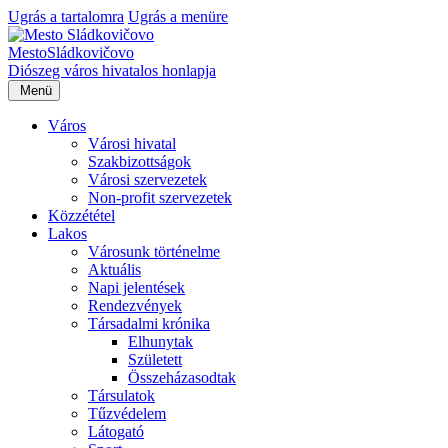
Ugrás a tartalomra
Ugrás a menüre
Mesto
Sládkovičovo
Diószeg
város hivatalos honlapja
Menü
Város
Városi hivatal
Szakbizottságok
Városi szervezetek
Non-profit szervezetek
Közzététel
Lakos
Városunk történelme
Aktuális
Napi jelentések
Rendezvények
Társadalmi krónika
Elhunytak
Született
Összeházasodtak
Társulatok
Tűzvédelem
Látogató