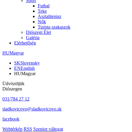
Sport
Futbal
Teke
Asztalitenisz
Nők
Turista szakaszok
Diószegi Élet
Galéria
Elérhetőség
HU
Magyar
SK
Slovensky
EN
English
HU
Magyar
Üdvözöljük
Diószegen
031/784 27 12
sladkovicovo@sladkovicovo.sk
facebook
Webtérkép
RSS
Szenior változat