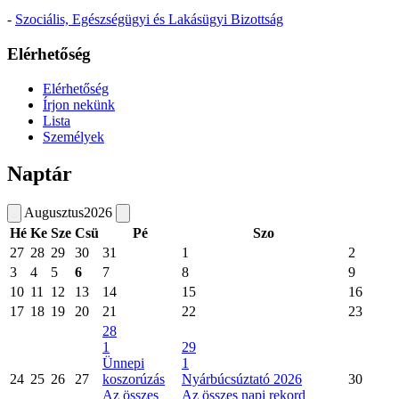
-
Szociális, Egészségügyi és Lakásügyi Bizottság
Elérhetőség
Elérhetőség
Írjon nekünk
Lista
Személyek
Naptár
Augusztus
2026
Hé
Ke
Sze
Csü
Pé
Szo
27
28
29
30
31
1
2
3
4
5
6
7
8
9
10
11
12
13
14
15
16
17
18
19
20
21
22
23
28
1
29
Ünnepi
1
24
25
26
27
koszorúzás
Nyárbúcsúztató 2026
30
Az összes
Az összes napi rekord