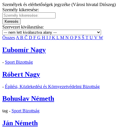
Személyek és elérhetőségek jegyzéke (Városi hivatal Diószeg)
Személy kikeresése:
Keresés
Szervezet kiválasztása:
Összes
A
B
Č
D
F
G
H
I
J
K
L
M
N
O
P
S
Š
T
U
V
W
Ľubomír Nagy
-
Sport Bizottság
Róbert Nagy
-
Építési, Közlekedési és Környezetvédelmi Bizottság
Bohuslav Németh
tag -
Sport Bizottság
Ján Németh