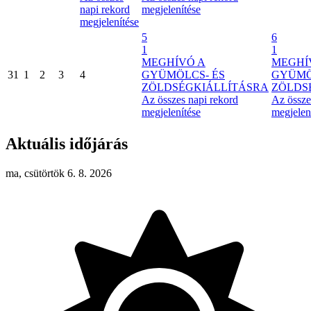
napi rekord
megjelenítése
megjelenítése
5
6
1
1
MEGHÍVÓ A
MEGHÍ
31
1
2
3
4
GYÜMÖLCS- ÉS
GYÜMÖ
ZÖLDSÉGKIÁLLÍTÁSRA
ZÖLDS
Az összes napi rekord
Az össze
megjelenítése
megjelen
Aktuális időjárás
ma, csütörtök 6. 8. 2026