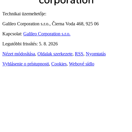
Technikai üzemeltetője:
Galileo Corporation s.r.o., Čierna Voda 468, 925 06
Kapcsolat:
Galileo Corporation s.r.o.
Legutóbbi frissítés: 5. 8. 2026
Nézet módosítása
,
Oldalak szerkezete
,
RSS
,
Nyomtatás
Vyhlásenie o prístupnosti
,
Cookies
,
Webové sídlo