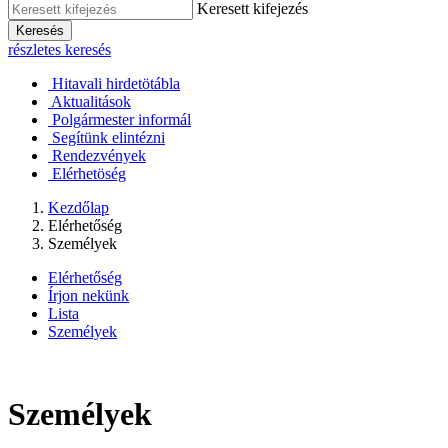
Keresett kifejezés
Keresés
részletes keresés
Hitavali hirdetötábla
Aktualitások
Polgármester informál
Segítünk elintézni
Rendezvények
Elérhetöség
Kezdőlap
Elérhetőség
Személyek
Elérhetőség
Írjon nekünk
Lista
Személyek
Személyek