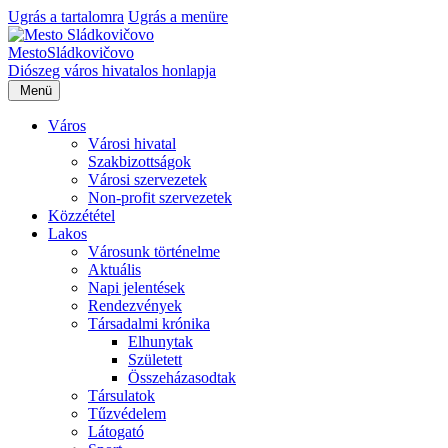
Ugrás a tartalomra
Ugrás a menüre
Mesto
Sládkovičovo
Diószeg
város hivatalos honlapja
Menü
Város
Városi hivatal
Szakbizottságok
Városi szervezetek
Non-profit szervezetek
Közzététel
Lakos
Városunk történelme
Aktuális
Napi jelentések
Rendezvények
Társadalmi krónika
Elhunytak
Született
Összeházasodtak
Társulatok
Tűzvédelem
Látogató