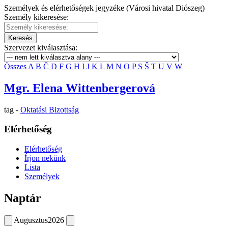
Személyek és elérhetőségek jegyzéke (Városi hivatal Diószeg)
Személy kikeresése:
Keresés
Szervezet kiválasztása:
Összes
A
B
Č
D
F
G
H
I
J
K
L
M
N
O
P
S
Š
T
U
V
W
Mgr. Elena Wittenbergerová
tag -
Oktatási Bizottság
Elérhetőség
Elérhetőség
Írjon nekünk
Lista
Személyek
Naptár
Augusztus
2026