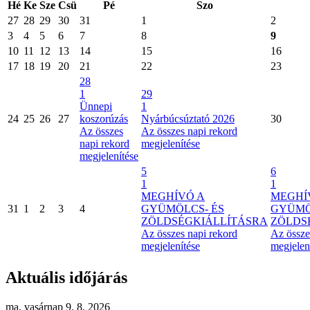
Hé
Ke
Sze
Csü
Pé
Szo
27
28
29
30
31
1
2
3
4
5
6
7
8
9
10
11
12
13
14
15
16
17
18
19
20
21
22
23
28
1
29
Ünnepi
1
24
25
26
27
koszorúzás
Nyárbúcsúztató 2026
30
Az összes
Az összes napi rekord
napi rekord
megjelenítése
megjelenítése
5
6
1
1
MEGHÍVÓ A
MEGHÍ
31
1
2
3
4
GYÜMÖLCS- ÉS
GYÜMÖ
ZÖLDSÉGKIÁLLÍTÁSRA
ZÖLDS
Az összes napi rekord
Az össze
megjelenítése
megjelen
Aktuális időjárás
ma, vasárnap 9. 8. 2026