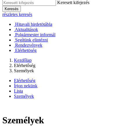
Keresett kifejezés
Keresés
részletes keresés
Hitavali hirdetötábla
Aktualitások
Polgármester informál
Segítünk elintézni
Rendezvények
Elérhetöség
Kezdőlap
Elérhetőség
Személyek
Elérhetőség
Írjon nekünk
Lista
Személyek
Személyek