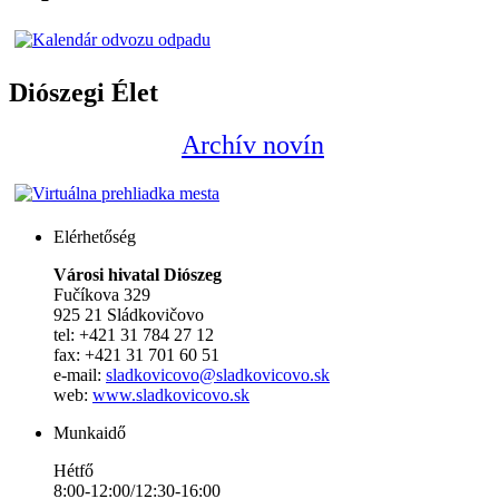
Diószegi Élet
Archív novín
Elérhetőség
Városi hivatal Diószeg
Fučíkova 329
925 21 Sládkovičovo
tel: +421 31 784 27 12
fax: +421 31 701 60 51
e-mail:
sladkovicovo@sladkovicovo.sk
web:
www.sladkovicovo.sk
Munkaidő
Hétfő
8:00-12:00/12:30-16:00