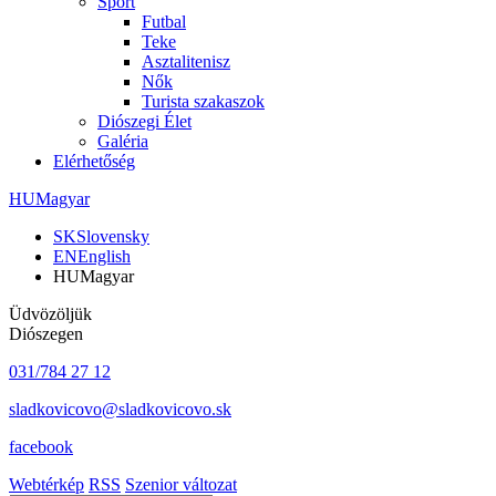
Sport
Futbal
Teke
Asztalitenisz
Nők
Turista szakaszok
Diószegi Élet
Galéria
Elérhetőség
HU
Magyar
SK
Slovensky
EN
English
HU
Magyar
Üdvözöljük
Diószegen
031/784 27 12
sladkovicovo@sladkovicovo.sk
facebook
Webtérkép
RSS
Szenior változat