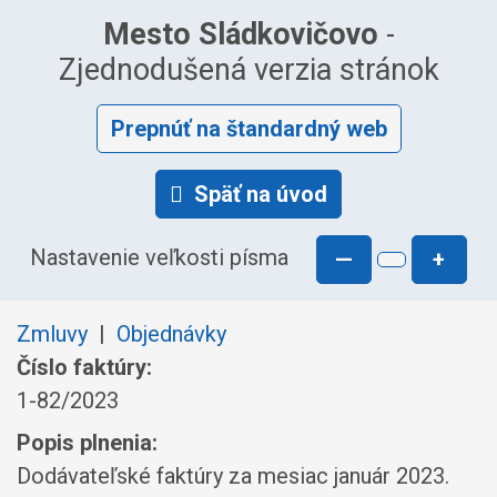
Mesto Sládkovičovo
-
Zjednodušená verzia stránok
Prepnúť na štandardný web
Späť na úvod
Nastavenie veľkosti písma
—
+
Zmluvy
|
Objednávky
Číslo faktúry:
1-82/2023
Popis plnenia:
Dodávateľské faktúry za mesiac január 2023.