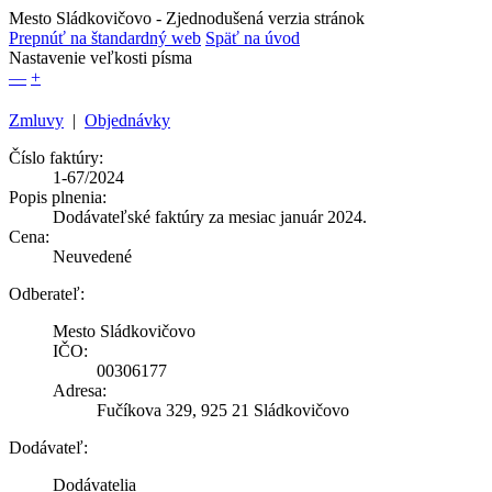
Mesto Sládkovičovo
- Zjednodušená verzia stránok
Prepnúť na štandardný web
Späť na úvod
Nastavenie veľkosti písma
—
+
Zmluvy
|
Objednávky
Číslo faktúry:
1-67/2024
Popis plnenia:
Dodávateľské faktúry za mesiac január 2024.
Cena:
Neuvedené
Odberateľ:
Mesto Sládkovičovo
IČO:
00306177
Adresa:
Fučíkova 329, 925 21 Sládkovičovo
Dodávateľ:
Dodávatelia