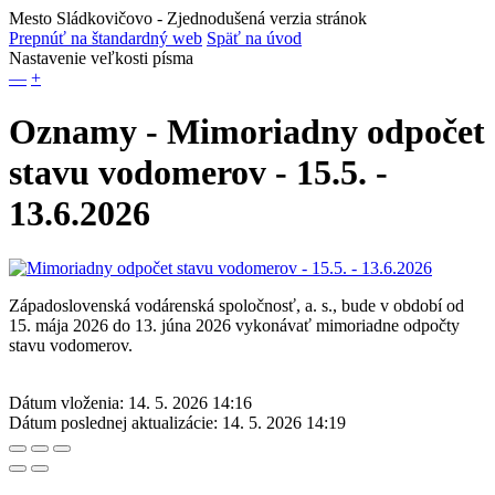
Mesto Sládkovičovo
- Zjednodušená verzia stránok
Prepnúť na štandardný web
Späť na úvod
Nastavenie veľkosti písma
—
+
Oznamy - Mimoriadny odpočet
stavu vodomerov - 15.5. -
13.6.2026
Západoslovenská vodárenská spoločnosť, a. s., bude v období od
15. mája 2026 do 13. júna 2026 vykonávať mimoriadne odpočty
stavu vodomerov.
Dátum vloženia:
14. 5. 2026 14:16
Dátum poslednej aktualizácie:
14. 5. 2026 14:19